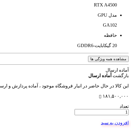
RTX A4500
مدل GPU
GA102
حافظه
20 گیکابایت-GDDR6
مشاهده همه ویژگی ها
آماده ارسال
بازگشت
آماده ارسال
این کالا در حال حاضر در انبار فروشگاه موجود ، آماده پردازش و ار
۱۸۱,۵۰۰,۰۰۰
تعداد
افزودن به سبد