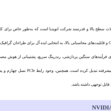
NVIDIA RTX A4500 20GB  یکی از محصولات سطح بالا و قدرتمند شرکت انویدیا است که 
پیشرفته Ampere بهره می‌برد و با داشتن ۲۰ گیگابایت حافظه GDDR6 و قابلیت‌های محاسباتی بالا، به ان
فرآیندهای سنگین پردازشی، رندرینگ سریع، پشتیبانی از هوش مصنوع