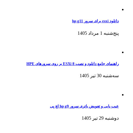
دانلود esxi برای سرور hp g11
پنج‌شنبه 1 مرداد 1405
راهنمای جامع دانلود و نصب ESXi 8 بر روی سرورهای HPE
سه‌شنبه 30 تیر 1405
عیب یابی و تعویض باتری سرور hp g9 اچ پی
دوشنبه 29 تیر 1405