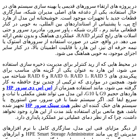
در پروژه های ارتقاء سرورهای قدیمی یا بهینه سازی سیستم های در
حال استفاده، یکی از دغدغه های اصلی مدیران شبکه، سازگاری
قطعات جدید با تجهیزات موجود است. خوشبختانه این مدل از هارد
اچ پی، با پشتیبانی از استانداردهای بین المللی، به خوبی در کنار
قطعاتی مانند رم ، کارت شبکه ، پاور سرور، مادربرد سرور و حتی
اسلات های رایج کنترلر RAID، عملکردی هماهنگ و بدون نقص ارائه
می دهد. در واقع، حتی در صورت استفاده از سرورهای استوک یا
نیمه حرفه ای نیز، این هارد با قابلیت اطمینان بالا، در کنار سایر
اجزای موجود، به خوبی هماهنگ می شود.
در محیط هایی که از رید کنترلر برای مدیریت ذخیره سازی استفاده
می شود، این هارد به عنوان یکی از گزینه های مناسب برای
پیکربندی های RAID 0، RAID 1، RAID 5 و RAID 6 شناخته می
شود. همچنین در مواردی که ترکیبی از چندین نوع حافظه به کار
گرفته می شود، مانند استفاده همزمان از
اس اس دی سرور HP
و
هاردهای حجیم G9 یا G10، این مدل می تواند نقش مکملی با ثبات و
سریع ایفا کند. اگر سیستم شما با فن سرور، سن استوریج یا
سیستم های خنک کننده ای نظیر
هیت سینک سرور HP
تجهیز شده
باشد، هیچ مانعی برای استفاده بلند مدت از این هارد وجود نخواهد
داشت، چرا که از نظر دمای عملیاتی نیز عملکرد پایداری دارد.
از دیگر مزایای فنی این مدل، سازگاری کامل با نرم افزارهای
مدیریتی اچ پی مانند HPE Smart Storage Administrator و ابزارهای