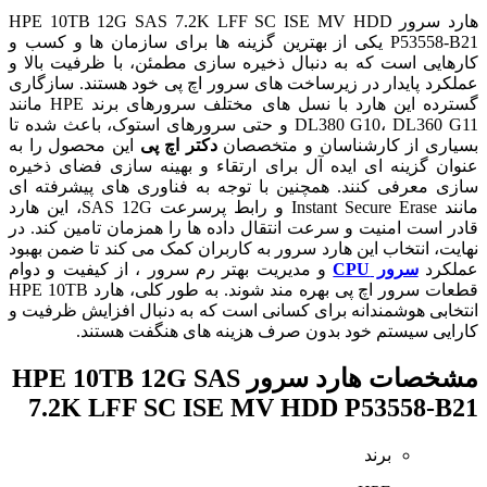
هارد سرور HPE 10TB 12G SAS 7.2K LFF SC ISE MV HDD
P53558-B21 یکی از بهترین گزینه ها برای سازمان ها و کسب و
کارهایی است که به دنبال ذخیره سازی مطمئن، با ظرفیت بالا و
عملکرد پایدار در زیرساخت های سرور اچ پی خود هستند. سازگاری
گسترده این هارد با نسل های مختلف سرورهای برند HPE مانند
DL380 G10، DL360 G11 و حتی سرورهای استوک، باعث شده تا
بسیاری از کارشناسان و متخصصان
دکتر اچ پی
این محصول را به
عنوان گزینه ای ایده آل برای ارتقاء و بهینه سازی فضای ذخیره
سازی معرفی کنند. همچنین با توجه به فناوری های پیشرفته ای
مانند Instant Secure Erase و رابط پرسرعت SAS 12G، این هارد
قادر است امنیت و سرعت انتقال داده ها را همزمان تامین کند. در
نهایت، انتخاب این هارد سرور به کاربران کمک می کند تا ضمن بهبود
عملکرد
سرور CPU
و مدیریت بهتر رم سرور ، از کیفیت و دوام
قطعات سرور اچ پی بهره مند شوند. به طور کلی، هارد HPE 10TB
انتخابی هوشمندانه برای کسانی است که به دنبال افزایش ظرفیت و
کارایی سیستم خود بدون صرف هزینه های هنگفت هستند.
مشخصات
هارد سرور HPE 10TB 12G SAS
7.2K LFF SC ISE MV HDD P53558-B21
برند