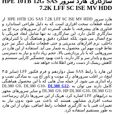
سازگاری هارد سرور HPE 10TB 12G SAS
7.2K LFF SC ISE MV HDD
هارد سرور HPE 10TB 12G SAS 7.2K LFF SC ISE MV HDD از
جمله قطعات سخت افزاری است که به دلیل طراحی استاندارد و
فناوری های پیشرفته، با طیف گسترده ای از سرورهای برند اچ پی
سازگاری کامل دارد. این سازگاری، نه تنها شامل ابعاد فیزیکی یا
نوع اتصال می شود، بلکه عملکرد دقیق و هماهنگ آن با کنترلرهای
داخلی، نرم افزارهای مدیریتی و حتی قطعات مکمل دیگر نیز جزو
نقاط قوت مهم این محصول به شمار می آید. استفاده از این هارد در
سرورهایی که با بار پردازشی بالا، حجم زیاد داده و نیاز به دسترسی
سریع و پایدار سر و کار دارند، باعث بهبود چشمگیر کارایی سیستم و
کاهش ریسک از دست رفتن اطلاعات خواهد شد.
این هارد با رابط SAS نسل دوازدهم و فرم فکتور LFF (سایز ۳.۵
اینچ)، در اغلب سرورهای رک مونت و تاور اچ پی، به سادگی نصب و
راه اندازی می شود. از جمله مدل هایی که با این محصول هماهنگی
کامل دارند می توان به DL380 G9، DL380 G10،
،
DL380 G12
DL360 G9، HP DL360 G10، DL360 G11 و سایر سرورهای مجهز
به درایوهای LFF اشاره کرد. هریک از این سرورها دارای زیرساخت
سخت افزاری مشابهی هستند که باعث می شود بدون نیاز به
تغییرات فنی یا به کارگیری قطعات رابط اضافی، بتوان از این هارد
به طور مستقیم استفاده کرد.