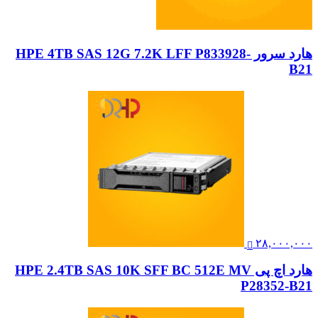
هارد سرور HPE 4TB SAS 12G 7.2K LFF P833928-
B21
۲۸,۰۰۰,۰۰۰
هارد اچ پی HPE 2.4TB SAS 10K SFF BC 512E MV
P28352-B21