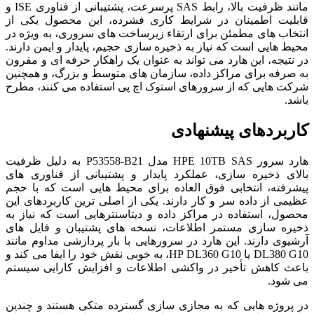
مانند ظرفیت بالا، رابط SAS پرسرعت، پشتیبانی از فناوری ISE و
قابلیت اطمینان در شرایط کاری فشرده، این محصول یکی از
انتخاب های مطمئن برای ارتقاء زیرساخت های سروری، به ویژه در
محیط هایی است که نیاز به ذخیره سازی حجیم، پایدار و ایمن دارند.
در نتیجه، این هارد می تواند به عنوان یک راهکار حرفه ای و مقرون
به صرفه برای مراکز داده، سازمان های متوسط و بزرگ، و همچنین
شرکت هایی که از سرورهای استوک اچ پی استفاده می کنند، مطرح
باشد.
کاربردهای پیشنهادی
هارد سرور HPE 10TB SAS مدل P53558-B21 به دلیل ظرفیت
بالای ذخیره سازی، عملکرد پایدار و پشتیبانی از فناوری های
پیشرفته، انتخابی فوق العاده برای محیط هایی است که با حجم
عظیمی از داده سر و کار دارند. یکی از اصلی ترین کاربردهای این
محصول، استفاده در مراکز داده و دیتاسنترهایی است که نیاز به
ذخیره سازی مستمر اطلاعات، نسخه های پشتیبان و فایل های
آرشیوی دارند. این هارد در سرورهایی با بار پردازشی مداوم مانند
DL380 G10 یا HP DL360 G10، به خوبی نقش خود را ایفا می کند و
باعث کاهش تأخیر در واکشی اطلاعات و افزایش کارایی سیستم
می شود.
در پروژه هایی که به مجازی سازی گسترده متکی هستند و چندین