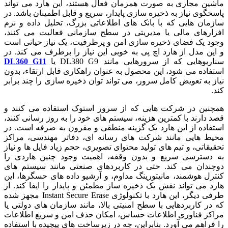
ماشین مجازی به صورت همزمان فعال هستند، این هارد می تواند
پاسخگوی نیاز به ذخیره سازی پایدار، سریع و قابل اطمینان باشد. در
سازمان هایی که با بانک های اطلاعاتی بزرگ، تحلیل داده و نرم
افزارهای مالی یا مدیریتی در سطح سازمانی فعالیت می کنند،
وجود یک فضای ذخیره سازی امن و پرظرفیت، یک نیاز حیاتی است
و این مدل از هارد اچ پی به خوبی این نیاز را برطرف می کند. در
سناریوهایی که از سرورهایی مانند DL380 G9 یا
DL360 G11
استفاده می شود، این محصول به عنوان راهکاری قابل ارتقاء، بدون
نیاز به تعویض کامل سرور، می تواند توان ذخیره سازی را چند برابر
کند.
همچنین در شرکت هایی که از سرور استوک استفاده می کنند و
قصد دارند با کمترین هزینه، سیستم های خود را به روز رسانی کنند،
استفاده از این هارد یک گزینه منطقی و مقرون به صرفه است. در
محیط هایی مانند شرکت های رسانه ای، دفاتر مهندسی، مراکز
تحقیقاتی، و تیم های تولید محتوای تصویری، حجم زیاد فایل ها و نیاز
به دسترسی سریع و بدون وقفه، اهمیت وجود چنین هاردی را
دوچندان می کند. حتی در کاربردهای صنعتی مانند سیستم های
کنترل هوشمند، مانیتورینگ مداوم، و آرشیو داده های حسگرها، این
هارد می تواند نقش یک ذخیره ساز مطمئن و پایدار را ایفا کند. از
طرفی دیگر، این هارد با تکنولوژی Instant Secure Erase مجهز شده
که در کاربردهایی با سطح امنیتی بالا، مانند سازمان های دولتی یا
مراکز فناوری اطلاعات حساس، امکان حذف امن و سریع اطلاعات
را فراهم می آورد. بنابراین، چه در زیرساخت های پیچیده با استفاده