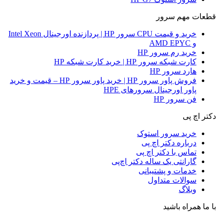
قطعات مهم سرور
خرید و قیمت CPU سرور HP | پردازنده اورجینال Intel Xeon
و AMD EPYC
خرید رم سرور HP
کارت شبکه سرور HP | خرید کارت شبکه HP
هارد سرور HP
فروش پاور سرور HP | خرید پاور سرور HP – قیمت و خرید
پاور اورجینال سرورهای HPE
فن سرور HP
دکتر اچ پی
خرید سرور استوک
درباره دکتر اچ پی
تماس با دکتر اچ پی
گارانتی یک ساله دکتر اچ‌پی
خدمات و پشتیبانی
سوالات متداول
وبلاگ
با ما همراه باشید