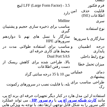
فرم فکتور
LFF (Large Form Factor) - 3.5 اینچ
قابلیت حذف امن
دارد
اطلاعات (ISE)
Midline
سری
مناسب برای ذخیره سازی حجیم و پشتیبان
نوع استفاده
گیری
سازگار با نسل های نهم تا دوازدهم
سازگاری با سرورها
سرورهای HPE
درجه اطمینان و
مناسب برای استفاده طولانی مدت در
پایداری
محیط های کاری حرفه ای
Dual Port SAS
نوع رابط داخلی
بالا، طراحی شده برای کاهش ریسک از
میزان تحمل خطا
دست رفتن اطلاعات
دمای عملیاتی
بین 10 تا 35 درجه سانتی گراد
پیشنهادی
طراحی مناسب برای
بله، با قابلیت نصب در سرورهای رکمونت
رک
استفاده از این مدل هارد در کنار دیگر تجهیزات حرفه ای برند اچ پی،
مانند
کارت شبکه سرور اچ پی
یا
رم سرور HP
، می تواند عملکرد
کلی سرور را به شکل قابل توجهی ارتقا دهد. با توجه به ویژگی هایی