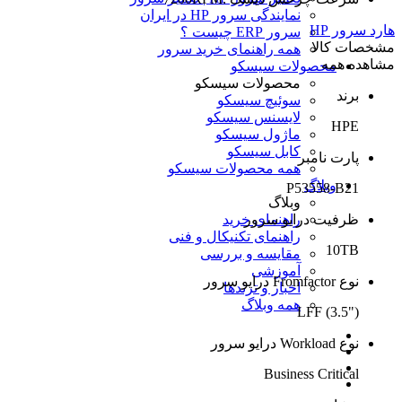
نمایندگی سرور HP در ایران
هارد سرور HP
سرور ERP چیست ؟
مشخصات کالا
همه راهنمای خرید سرور
مشاهده همه
محصولات سیسکو
محصولات سیسکو
برند
سوئیچ سیسکو
لایسنس سیسکو
HPE
ماژول سیسکو
کابل سیسکو
پارت نامبر
همه محصولات سیسکو
وبلاگ
P53558-B21
وبلاگ
ظرفیت درایو سرور
راهنمای خرید
راهنمای تکنیکال و فنی
10TB
مقایسه و بررسی
آموزشی
نوع Fromfactor درایو سرور
اخبار و ترندها
همه وبلاگ
LFF (3.5")
نوع Workload درایو سرور
Business Critical