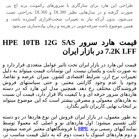
طراحی این هارد برای سازگاری با سرورهای رکمونت برند اچ پی
صورت گرفته و در مدل‌هایی نظیر DL380 و DL360 به‌راحتی نصب
می‌شود، بدون آن‌که نیاز به تغییرات سخت‌افزاری گسترده باشد، و
همین موضوع باعث صرفه‌جویی در هزینه و زمان پیاده‌سازی می‌شود.
قیمت هارد سرور HPE 10TB 12G SAS
7.2K LFF در بازار ایران
قیمت این هارد در بازار ایران تحت تاثیر عوامل متعددی قرار دارد و
به صورت ثابت و یکسان نیست. این نوسانات قیمت میتواند به دلیل
تغییرات نرخ ارز، شرایط اقتصادی کشور، میزان عرضه و تقاضا،
وجود یا عدم وجود گارانتی معتبر، و حتی سیاستهای فروش
فروشندگان مختلف رخ دهد. همچنین مدل این هارد که در دسته
هاردهای سرور حرفه ای و با کیفیت بالا قرار دارد، قیمت آن نسبت
به هاردهای معمولی و مصرفی بیشتر است که این موضوع میتواند
بر انتخاب نهایی کاربران تاثیر بگذارد.
به طور معمول، در بازار ایران فروش این نوع هاردها در دو دسته
کلی تقسیم میشود؛ اول هاردهای نو و اصلی که معمولا توسط
نمایندگیهای رسمی برند
HPE
یا فروشگاههای معتبر عرضه میشوند
و دوم هاردهای استوک یا دست دوم که به دلیل قیمت مناسب تر،