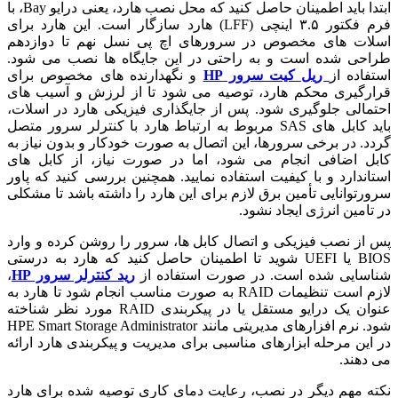
ابتدا باید اطمینان حاصل کنید که محل نصب هارد، یعنی درایو Bay، با
فرم فکتور ۳.۵ اینچی (LFF) هارد سازگار است. این هارد برای
اسلات های مخصوص در سرورهای اچ پی نسل نهم تا دوازدهم
طراحی شده است و به راحتی در این جایگاه ها نصب می شود.
استفاده از
ریل کیت سرور HP
و نگهدارنده های مخصوص برای
قرارگیری محکم هارد، توصیه می شود تا از لرزش و آسیب های
احتمالی جلوگیری شود. پس از جایگذاری فیزیکی هارد در اسلات،
باید کابل های SAS مربوط به ارتباط هارد با کنترلر سرور متصل
گردد. در برخی سرورها، این اتصال به صورت خودکار و بدون نیاز به
کابل اضافی انجام می شود، اما در صورت نیاز، از کابل های
استاندارد و با کیفیت استفاده نمایید. همچنین بررسی کنید که پاور
سرورتوانایی تأمین برق لازم برای این هارد را داشته باشد تا مشکلی
در تامین انرژی ایجاد نشود.
پس از نصب فیزیکی و اتصال کابل ها، سرور را روشن کرده و وارد
BIOS یا UEFI شوید تا اطمینان حاصل کنید که هارد به درستی
شناسایی شده است. در صورت استفاده از
رید کنترلر سرور HP
،
لازم است تنظیمات RAID به صورت مناسب انجام شود تا هارد به
عنوان یک درایو مستقل یا در پیکربندی RAID مورد نظر شناخته
شود. نرم افزارهای مدیریتی مانند HPE Smart Storage Administrator
در این مرحله ابزارهای مناسبی برای مدیریت و پیکربندی هارد ارائه
می دهند.
نکته مهم دیگر در نصب، رعایت دمای کاری توصیه شده برای هارد