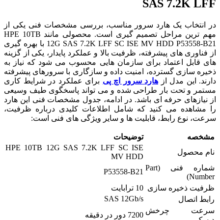
SAS 7.2K LFF
در انتخاب یک هارد سرور مناسب، بررسی مشخصات فنی یکی از
مهم ترین مراحل تصمیم گیری است. محصولی مانند HPE 10TB
12G SAS 7.2K LFF SC ISE MV HDD P53558-B21 با بهره گیری
از فناوری های پیشرفته، ظرفیت بالا و عملکرد پایدار، یکی از گزینه
های قابل اعتماد برای سازمان هایی محسوب می شود که نیاز به
ذخیره سازی گسترده، امنیت داده و سازگاری با سرورهای پیشرفته
دارند. این مدل از
هارد سرور اچ پی
برای عملکرد در شرایط کاری
مستمر و تحت بار طراحی شده و می تواند پاسخگوی طیف وسیعی
از نیازهای حرفه ای باشد. در ادامه، جدول مشخصات فنی این هارد
را مشاهده می کنید که شامل اطلاعات کلیدی درباره ظرفیت،
سرعت، نوع رابط، قابلیت ها و سایر ویژگی های فنی است:
مشخصه
توضیحات
HPE 10TB 12G SAS 7.2K LFF SC ISE
نام محصول
MV HDD
شماره فنی (Part
P53558-B21
Number)
ظرفیت ذخیره سازی
10 ترابایت
SAS 12Gb/s
رابط اتصال
سرعت چرخش
7200 دور در دقیقه
دیسک