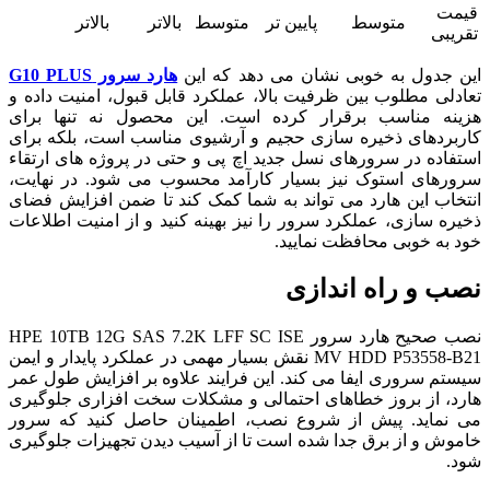
قیمت
متوسط
پایین تر
متوسط
بالاتر
بالاتر
تقریبی
این جدول به خوبی نشان می دهد که این
هارد سرور G10 PLUS
تعادلی مطلوب بین ظرفیت بالا، عملکرد قابل قبول، امنیت داده و
هزینه مناسب برقرار کرده است. این محصول نه تنها برای
کاربردهای ذخیره سازی حجیم و آرشیوی مناسب است، بلکه برای
استفاده در سرورهای نسل جدید اچ پی و حتی در پروژه های ارتقاء
سرورهای استوک نیز بسیار کارآمد محسوب می شود. در نهایت،
انتخاب این هارد می تواند به شما کمک کند تا ضمن افزایش فضای
ذخیره سازی، عملکرد سرور را نیز بهینه کنید و از امنیت اطلاعات
خود به خوبی محافظت نمایید.
نصب و راه اندازی
نصب صحیح هارد سرور HPE 10TB 12G SAS 7.2K LFF SC ISE
MV HDD P53558-B21 نقش بسیار مهمی در عملکرد پایدار و ایمن
سیستم سروری ایفا می کند. این فرایند علاوه بر افزایش طول عمر
هارد، از بروز خطاهای احتمالی و مشکلات سخت افزاری جلوگیری
می نماید. پیش از شروع نصب، اطمینان حاصل کنید که سرور
خاموش و از برق جدا شده است تا از آسیب دیدن تجهیزات جلوگیری
شود.