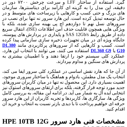
گیرد. استفاده از ساختار LFF و سرعت چرخش ۷۲۰۰ دور در
دقیقه، این مدل را به گزینه ای کارآمد برای دیتاسنترها، سازمان
های بزرگ و حتی کسب و کارهایی با زیرساخت های متوسط و در
حال توسعه تبدیل کرده است. این هارد سرور نه تنها برای نصب در
سرورهای نسل نهم تا دوازدهم اچ پی بهینه سازی شده، بلکه با
ویژگی هایی همچون قابلیت حذف امن اطلاعات (ISE)، انتقال سریع
داده از طریق رابط SAS 12Gb/s و پایداری در پردازش های پیوسته،
جایگاه ویژه ای در میان تجهیزات ذخیره سازی سازمانی پیدا کرده
است. کسب و کارهایی که از سرورهای پرکاربردی مانند
DL380
G10
یا
DL360 G9
استفاده می کنند، می توانند با انتخاب این هارد،
عملکرد کلی سیستم خود را ارتقا دهند و با اطمینان بیشتری به
پردازش های سنگین و مداوم بپردازند.
از آن جا که هارد نقش اساسی در عملکرد کلی سرور ایفا می کند،
انتخاب یک مدل مطمئن، بادوام و هماهنگ با ساختار سروری موجود،
اهمیت بسیاری دارد. این محصول نه تنها در میان کاربران سرورهای
جدید مورد توجه قرار گرفته، بلکه برای ارتقای سرورهای استوک نیز
انتخابی ایده آل به شمار می آید. در ادامه این مقاله، به بررسی کامل
ویژگی ها، سازگاری ها، کاربردها و تجربه کاربران از این هارد سرور
حرفه ای خواهیم پرداخت تا با دیدی بازتر نسبت به انتخاب و خرید آن
اقدام کنید.
مشخصات فنی هارد سرور HPE 10TB 12G