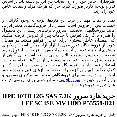
طرفداران خاص خود را دارد. انتخاب بین این دو دسته باید بر اساس
نیاز و بودجه کاربر صورت گیرد، چرا که هر یک مزایا و معایب خاص
خود را دارند.
یکی از نکات مهم در خرید این هاردها، توجه به وجود گارانتی و
خدمات پس از فروش است. بسیاری از فروشگاههای معتبر ایرانی
مانند فروشگاههای تخصصی سرور یا برندهای رسمی، این محصول
را همراه با گارانتی تعویض یا خدمات پس از فروش عرضه میکنند
که اطمینان خاطر بیشتری برای خریدار فراهم میکند. در مقابل،
خرید از فروشندگان غیررسمی یا بازار آزاد ممکن است ریسکهای
بیشتری از جمله عدم دریافت خدمات پس از فروش یا احتمال خرید
قطعه دست دوم با قیمت بالا را در پی داشته باشد. برای آگاهی از
قیمت دقیق و به روز، توصیه میشود قبل از هر گونه اقدام به خرید،
استعلام قیمت از چند فروشگاه معتبر انجام شود. این امر به کاربر
کمک میکند تا بهترین گزینه را با توجه به نیازهای فنی و بودجه خود
انتخاب نماید. وب سایتهای فروشگاهی معتبر، نمایندگیهای رسمی، و
بازار آنلاین تجهیزات
سرور اچ پی
، منابع خوبی برای بررسی قیمت
ها و شرایط فروش هستند.
خرید هارد سرور HPE 10TB 12G SAS 7.2K
LFF SC ISE MV HDD P53558-B21
قبل از خرید هارد سرور HPE 10TB 12G SAS 7.2K LFF مهم است