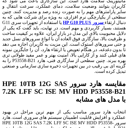
مانیتورینگ سلامت هارد است. این سازگاری باعث می شود که
کاربران بتوانند وضعیت سلامت، دمای عملکرد، سرعت انتقال و
سایر پارامترهای مهم را به صورت زنده رصد و مدیریت کنند. چنین
سطحی از یکپارچگی نرم افزاری، به ویژه برای شرکت هایی که به
دنبال ارتقاء
سرور HP G10 PLUS
یا استفاده از تجهیزات سری G11
هستند، بسیار کاربردی و مهم است. در نهایت، باید گفت که یکی از
دلایل محبوبیت بالای این مدل در بازار ایران، علاوه بر کیفیت ساخت
و ظرفیت بالا، سازگاری فوق العاده آن با انواع سرورهای نسل جدید
و حتی سرورهای استوک است. این مزیت به کاربران اجازه می دهد
تا بدون دغدغه، در هنگام تعویض یا ارتقاء هارد، آن را جایگزین نمونه
های قبلی کنند و از کارایی بالا، امنیت بهتر و عمر مفید طولانی تری
بهره ببرند. چنین سطحی از سازگاری فنی، هارد P53558-B21 را به
گزینه ای بی رقیب در بین تجهیزات ذخیره سازی سازمانی و صنعتی
تبدیل کرده است.
مقایسه هارد سرور HPE 10TB 12G SAS
7.2K LFF SC ISE MV HDD P53558-B21
با مدل های مشابه
انتخاب هارد سرور مناسب یکی از مهم ترین مراحل در بهبود
عملکرد و افزایش قابلیت اطمینان سیستم های سروری است. هارد
سرور HPE 10TB 12G SAS 7.2K LFF SC ISE MV HDD P53558-