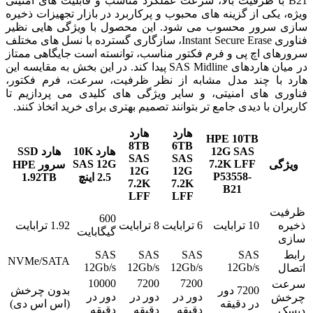
B21 با ظرفیت بالا، سرعت عملکرد مناسب و قابلیت های امنیتی
ویژه، یکی از گزینه های محبوب و پرکاربرد در بازار تجهیزات ذخیره
سازی سرور محسوب می شود. این محصول با ویژگی هایی نظیر
فناوری Instant Secure Erase، سازگاری گسترده با نسل های مختلف
سرورهای اچ پی و فرم فکتور مناسب، توانسته است جایگاهی ممتاز
در میان هاردهای SAS Midline پیدا کند. در این بخش به مقایسه این
هارد با چند مدل مشابه از نظر ظرفیت، سرعت، فرم فکتور،
فناوری های امنیتی، و سایر ویژگی های کلیدی می پردازیم تا
کاربران با دیدی جامع تر بتوانند تصمیم بهتری برای خرید اتخاذ کنند.
هارد
هارد
HPE 10TB
8TB
6TB
12G SAS
هارد 10K
هارد SSD
SAS
SAS
SAS 12G
7.2K LFF
ویژگی
سرور HPE
12G
12G
P53558-
2.5 اینچ
1.92TB
7.2K
7.2K
B21
LFF
LFF
ظرفیت
600
ذخیره
10 ترابایت
6 ترابایت
8 ترابایت
1.92 ترابایت
گیگابایت
سازی
رابط
SAS
SAS
SAS
SAS
NVMe/SATA
12Gb/s
12Gb/s
12Gb/s
12Gb/s
اتصال
10000
7200
7200
سرعت
7200 دور
بدون چرخش
دور در
دور در
دور در
چرخش
در دقیقه
(اس اس دی)
دقیقه
دقیقه
دقیقه
دیسک