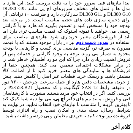
ابتدا نیازهای فنی سرور خود را به دقت بررسی کنید. این هارد با
مدل ها و نسل های مختلف سرورهای اچ پی مانند DL380 G9،
DL380 G10 و DL360 G11 سازگاری دارد و ظرفیت ۱۰ ترابایتی آن
برای ذخیره سازی داده های حجیم مناسب است. در مرحله بعد
بودجه خود را مشخص کنید و تصمیم بگیرید که هارد نو با گارانتی
رسمی می خواهید یا نمونه استوک که قیمت مناسب تری دارد اما
باید از فروشندگان معتبر خریداری شود. هاردهای مناسب برای
استفاده در
سرور دست دوم
نیز در بازار موجود هستند که با قیمت
مقرون به صرفه تر، گزینه مناسبی برای کسب و کارهایی با بودجه
محدود به شمار می روند. توجه به وجود گارانتی و خدمات پس از
فروش اهمیت زیادی دارد چرا که این موارد اطمینان خاطر شما را
در برابر مشکلات احتمالی تضمین می کنند. همچنین حتما از
فروشگاه ها و نمایندگی های معتبر خرید کنید تا از اصالت کالا
مطمئن باشید و ریسک خرید قطعات غیر اصل را کاهش دهید. پیش
از خرید، مشخصات دقیق هارد از جمله سرعت چرخش ۷۲۰۰ دور
در دقیقه، رابط SAS 12 گیگابیت و کد محصول P53558-B21 را
بررسی کنید. اگر در انتخاب خود مردد هستید مشورت با کارشناسان
فنی و فروش، مانند تیم های
دکتر اچ پی
، می تواند به شما کمک کند
تا بهترین گزینه را متناسب با نیازهای خود انتخاب نمایید. در نهایت به
شرایط ارسال، بسته بندی و امکان نصب و راه اندازی توسط
فروشنده نیز توجه کنید تا خریدی مطمئن و بی دردسر داشته باشید.
کلام آخر