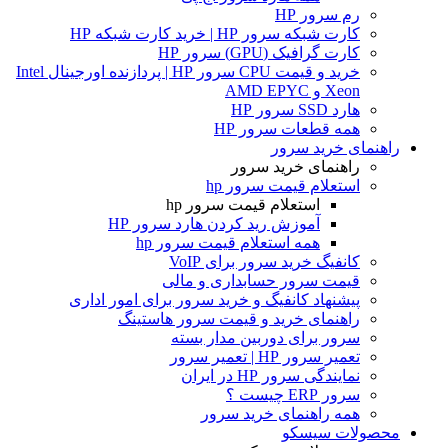
رم سرور HP
کارت شبکه سرور HP | خرید کارت شبکه HP
کارت گرافیک (GPU) سرور HP
خرید و قیمت CPU سرور HP | پردازنده اورجینال Intel
Xeon و AMD EPYC
هارد SSD سرور HP
همه قطعات سرور HP
راهنمای خرید سرور
راهنمای خرید سرور
استعلام قیمت سرور hp
استعلام قیمت سرور hp
آموزش ريد كردن هارد سرور HP
همه استعلام قیمت سرور hp
کانفیگ خرید سرور برای VoIP
قیمت سرور حسابداری و مالی
پیشنهاد کانفیگ و خرید سرور برای امور اداری
راهنمای خرید و قیمت سرور هاستینگ
سرور برای دوربین مدار بسته
تعمیر سرور HP | تعمیر سرور
نمایندگی سرور HP در ایران
سرور ERP چیست ؟
همه راهنمای خرید سرور
محصولات سیسکو