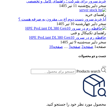
خرید سرور برای شرکت ؛ راهنمای کامل و تخصصی
سحر دلیر
پنج‌شنبه 11 تیر 1405
راهنمای خرید
آیا خرید سرور دست دوم اچ پی مقرون به صرفه هست ؟
سحر دلیر
چهارشنبه 10 تیر 1405
راهنمای تکنیکال و فنی
حافظه رم در سرور HPE ProLiant DL380 Gen10
سحر دلیر
سه‌شنبه 9 تیر 1405
صفحه
1
صفحه
2
صفحه
3
…
صفحه
10
جست و جو محصولات
Products search
محصول مورد نظر خود را جستجو کنید.