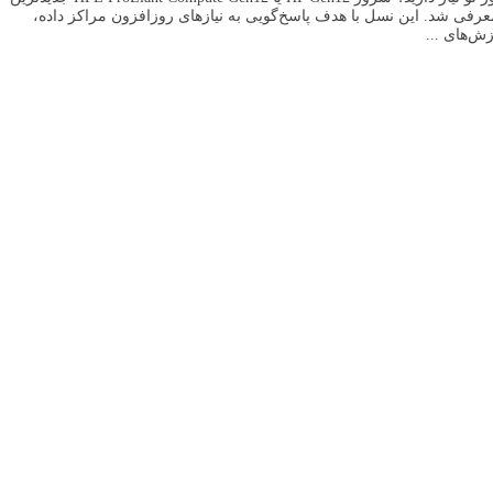
از سرورهای سازمانی شرکت Hewlett Packard Enterprise (HPE) است که در سال 2025 معرفی شد. این نسل با هدف پاسخ‌گویی به نیازهای روزافزون مراکز داده،