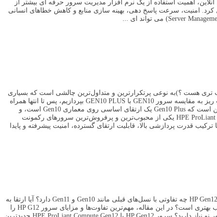
پلیکیشن های آنلاین، اهمیت استفاده از یک نرم افزار مدیریت سرور حرفه ای بیشتر از
ل کرد. امنیت، سرعت پاسخ دهی، بهینه سازی منابع و کاهش خطاهای انسانی
سرور های Gen10 و HPE ProLiant DL380 Gen10 Plus انتخاب مناسب تری هست ؟)به نوعی پرتکرارترین و متداول‌ترین چالشی است که بسیاری
از مشتریان خرید سرور hp با آن مواجه هستند. از این رو تصمیم گرفتیم در این مطلب به صورت ریز به مقایسه سرور GEN10 با GEN10 PLUS بپردازیم، پس تا انتها همراه
دکتر hp باشید. هر دو سرور از محبوب‌ترین سرورهای دنیا محسوب می‌شوند. تفاوت اصلی در این است که Gen10 Plus یک ارتقای اساسی روی معماری Gen10 است، و
صرفاً یک تغییر جزئی نیست . معرفی سرور HPE ProLiant DL380 Gen10 سرور HPE ProLiant DL380 Gen10 یکی از محبوب‌ترین و پرفروش‌ترین سرورهای رکمونت
ب قدرت پردازشی بالا، قابلیت ارتقای گسترده، امنیت پیشرفته و پایدا
اگر قصد خرید سرور استوک HP را دارید، احتمالاً این سؤال برایتان پیش آمده است که سرور HP Gen12 چه تفاوتی با نسل‌های قبلی مانند Gen10 و Gen11 دارد؟ آیا ارتقا به
نسل دوازدهم ارزش هزینه بیشتر را دارد یا یک سرور استوک HP G10 یا G11 یا G9 همچنان انتخاب بهتری است؟ در این مقاله، مهم‌ترین تفاوت‌ها و مزایای سرور HP G12 را
بررسی می‌کنیم تا بتوانید با توجه به نیاز کسب‌وکار خود بهترین تصمیم را بگیرید. آیا واقعاً به سرور نو نیاز دارید؟ سرور HP Gen12 یا HPE ProLiant Compute Gen12 جدیدترین