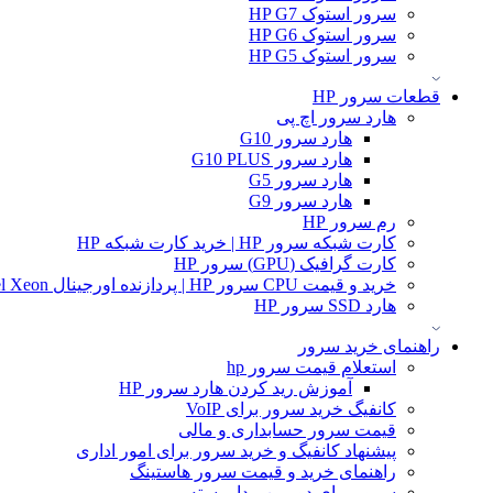
سرور استوک HP G7
سرور استوک HP G6
سرور استوک HP G5
قطعات سرور HP
هارد سرور اچ پی
هارد سرور G10
هارد سرور G10 PLUS
هارد سرور G5
هارد سرور G9
رم سرور HP
کارت شبکه سرور HP | خرید کارت شبکه HP
کارت گرافیک (GPU) سرور HP
خرید و قیمت CPU سرور HP | پردازنده اورجینال Intel Xeon و AMD EPYC
هارد SSD سرور HP
راهنمای خرید سرور
استعلام قیمت سرور hp
آموزش ريد كردن هارد سرور HP
کانفیگ خرید سرور برای VoIP
قیمت سرور حسابداری و مالی
پیشنهاد کانفیگ و خرید سرور برای امور اداری
راهنمای خرید و قیمت سرور هاستینگ
سرور برای دوربین مدار بسته