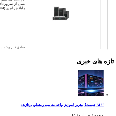
رایانش ابری (Cloud)، هوش مصنوعی (AI)، مجازی‌سازی (Virtualization)، پایگاه‌های داده و پردازش‌های ...
صادق قنبری
5 ماه پیش
تازه های خبری
ALU چیست؟ بهترین اموزش واحد محاسبه و منطق پردازنده
جمعه 2 مرداد 1405