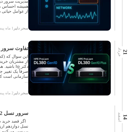
همیشه احساس می 
از عوامل حیاتی در موفقی
سحر دلیر
1 ماه پیش
تفاوت سرور های Gen10 و L380 Gen10 Plus
خرداد
21
سازمانی است که 
...
سحر دلیر
2 ماه پیش
سرور نسل 12 چه برتری هایی نسبت به نسل های قبلی اچ پی دارد
اسفند
14