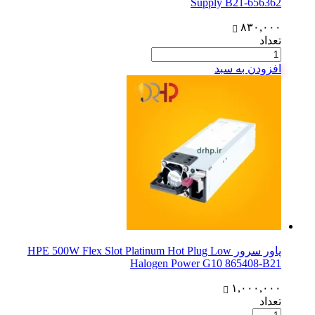
Supply B21-656362
۸۳۰,۰۰۰
تعداد
افزودن به سبد
پاور سرور HPE 500W Flex Slot Platinum Hot Plug Low
Halogen Power G10 865408-B21
۱,۰۰۰,۰۰۰
تعداد