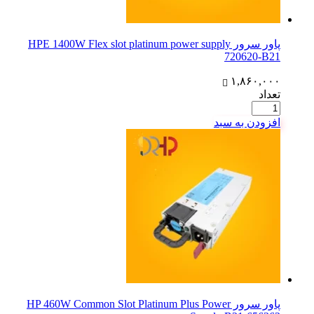
پاور سرور HPE 1400W Flex slot platinum power supply
720620-B21
۱,۸۶۰,۰۰۰
تعداد
افزودن به سبد
پاور سرور HP 460W Common Slot Platinum Plus Power