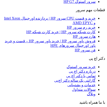
سرور استوک HP G7
قطعات مهم سرور
خرید و قیمت CPU سرور HP | پردازنده اورجینال Intel Xeon
و AMD EPYC
خرید رم سرور HP
کارت شبکه سرور HP | خرید کارت شبکه HP
هارد سرور HP
فروش پاور سرور HP | خرید پاور سرور HP – قیمت و خرید
پاور اورجینال سرورهای HPE
فن سرور HP
دکتر اچ پی
خرید سرور استوک
درباره دکتر اچ پی
تماس با دکتر اچ پی
گارانتی یک ساله دکتر اچ‌پی
خدمات و پشتیبانی
سوالات متداول
وبلاگ
با ما همراه باشید