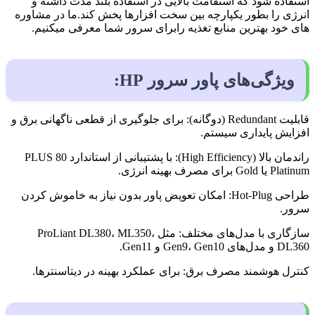
استفاده شود که استقامت بالایی در استفاده بلند مدت داشته و
انرژی را بطور یکپارچه بین سخت افزارها پخش کند.ما در مشاوره
های خود بهترین منابع تغذیه رابرای سرور شما معرفی میکنیم.
ویژگی‌های پاور سرور HP:
قابلیت Redundant (دوگانه): برای جلوگیری از قطعی ناگهانی برق و
افزایش پایداری سیستم.
راندمان بالا (High Efficiency): با پشتیبانی از استاندارد 80 PLUS
Platinum یا Gold برای مصرف بهینه انرژی.
طراحی Hot-Plug: امکان تعویض پاور بدون نیاز به خاموش کردن
سرور.
سازگاری با مدل‌های مختلف: مثل ProLiant DL380، ML350،
DL360 و مدل‌های Gen9، Gen10 و Gen11.
کنترل هوشمند مصرف برق: برای عملکرد بهینه در دیتاسنترها.