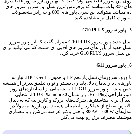
روی این سرور G10 می توان گفت که بهترین پاور سرور G10 سری
های 800 وات میباشد که پرفروش ترین نسل این سرور سرور های
ده میباشد میتوانید این سری پاور های 800 وات رادر منحصولات
بصورت کامل تر مشاهده کنید.
5_ پاور سرور G10 PLUS
نسل جدید پاور سرور G10 PLUS میتوان گفت که این پارو سرور
نسل جدید از پاور های سرور های اچ پی ای هست که می توانید برای
این نسل سرور G10 PLUS خرید کرد.
6_ پاور سرور G11
با ورود سرورهای نسل یازدهم HP یا همون HPE Gen11، نیاز به
پاورهایی با راندمان بالا، پایداری بیشتر و توان تطبیق‌پذیرتر از همیشه
حس میشه. پاور سرور HP G11 با پشتیبانی از استانداردهای روز
دنیا، طراحی Hot-Plug، و راندمان 80 PLUS Platinum، انتخابی
ایده‌آل برای دیتاسنترها، شرکت‌های بزرگ و کاربرانیه که به دنبال
بالاترین سطح از عملکرد و اطمینان هستند. این پاورها معمولاً در
مدل‌های 800W، 1600W و حتی بالاتر عرضه می‌شن و با معماری
هوشمند مصرف برق رو بهینه می‌کنن.