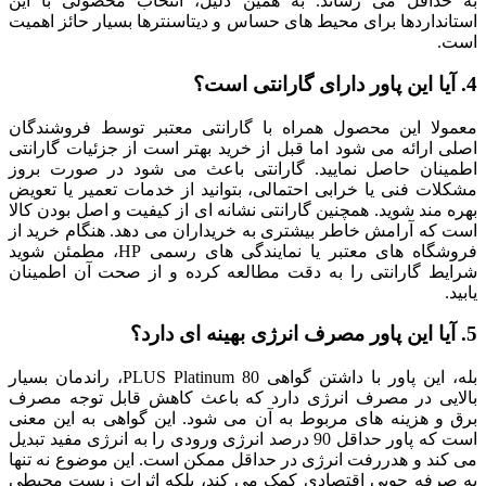
به حداقل می رساند. به همین دلیل، انتخاب محصولی با این
استانداردها برای محیط های حساس و دیتاسنترها بسیار حائز اهمیت
است.
4. آیا این پاور دارای گارانتی است؟
معمولا این محصول همراه با گارانتی معتبر توسط فروشندگان
اصلی ارائه می شود اما قبل از خرید بهتر است از جزئیات گارانتی
اطمینان حاصل نمایید. گارانتی باعث می شود در صورت بروز
مشکلات فنی یا خرابی احتمالی، بتوانید از خدمات تعمیر یا تعویض
بهره مند شوید. همچنین گارانتی نشانه ای از کیفیت و اصل بودن کالا
است که آرامش خاطر بیشتری به خریداران می دهد. هنگام خرید از
فروشگاه های معتبر یا نمایندگی های رسمی HP، مطمئن شوید
شرایط گارانتی را به دقت مطالعه کرده و از صحت آن اطمینان
یابید.
5. آیا این پاور مصرف انرژی بهینه ای دارد؟
بله، این پاور با داشتن گواهی 80 PLUS Platinum، راندمان بسیار
بالایی در مصرف انرژی دارد که باعث کاهش قابل توجه مصرف
برق و هزینه های مربوط به آن می شود. این گواهی به این معنی
است که پاور حداقل 90 درصد انرژی ورودی را به انرژی مفید تبدیل
می کند و هدررفت انرژی در حداقل ممکن است. این موضوع نه تنها
به صرفه جویی اقتصادی کمک می کند، بلکه اثرات زیست محیطی