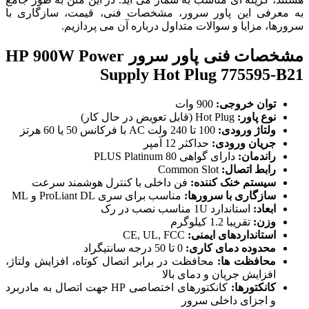
به معرفی این پاور سرور، مشخصات فنی، قیمت، سازگاری با
سرورها، مزایا و سوالات متداول درباره آن می پردازیم.
مشخصات فنی پاور سرور HP 900W Power
Supply Hot Plug 775595-B21
توان خروجی:
900 وات
نوع پاور:
Hot Plug (قابل تعویض در حال کار)
ولتاژ ورودی:
100 تا 240 ولت AC با فرکانس 50 یا 60 هرتز
جریان ورودی:
حداکثر 12 آمپر
راندمان:
دارای گواهی 80 PLUS Platinum
رابط اتصال:
Common Slot
سیستم خنک کننده:
فن داخلی با کنترل هوشمند سرعت
سازگاری با سرورها:
مناسب برای سری ProLiant DL و ML
ابعاد:
استاندارد 1U مناسب نصب در رک
وزن:
تقریبا 1.2 کیلوگرم
استانداردهای ایمنی:
CE, UL, FCC
محدوده دمای کاری:
0 تا 50 درجه سانتیگراد
محافظت ها:
محافظت در برابر اتصال کوتاه، افزایش ولتاژ،
افزایش جریان و دمای بالا
کانکتورها:
کانکتورهای اختصاصی HP جهت اتصال به مادربرد
و اجزای داخلی سرور