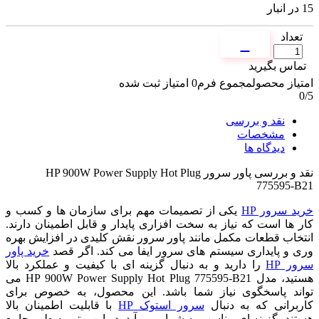
15 در انبار
تعداد
تماس بگیرید
امتیاز محصول
مجموع فرم
0
امتیاز ثبت شده
0
/5
نقد و بررسی
مشخصات
دیدگاه ها
نقد و بررسی
پاور سرور HP 900W Power Supply Hot Plug
775595-B21
خرید سرور HP
یکی از تصمیمات مهم برای سازمان ها و کسب و
کار ها است که نیاز به سخت افزاری پایدار و قابل اطمینان دارند.
انتخاب قطعات مکمل مانند پاور سرور نقش کلیدی در افزایش بهره
وری و پایداری سیستم های سرور ایفا می کند. اگر قصد
خرید پاور
سرور HP
را دارید و به دنبال گزینه ای با کیفیت و عملکرد بالا
هستید، مدل HP 900W Power Supply Hot Plug 775595-B21 می
تواند پاسخگوی نیاز شما باشد. این محصول، به خصوص برای
کاربرانی که به دنبال
سرور استوک HP
با قابلیت اطمینان بالا
هستند، گزینه ای مناسب به شمار می آید. در این متن به طور جامع