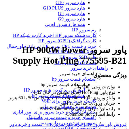
هارد سرور G10
هارد سرور G10 PLUS
هارد سرور G5
هارد سرور G9
همه هارد سرور اچ پی
رم سرور HP
کارت شبکه سرور HP | خرید کارت شبکه HP
کارت گرافیک (GPU) سرور HP
خرید و قیمت CPU سرور HP | پردازنده اورجینال
پاور سرور HP 900W Power
Intel Xeon و AMD EPYC
هارد SSD سرور HP
Supply Hot Plug 775595-B21
همه قطعات سرور HP
راهنمای خرید سرور
راهنمای خرید سرور
ویژگی محصول
استعلام قیمت سرور hp
استعلام قیمت سرور hp
توان خروجی: 900 وات
آموزش ريد كردن هارد سرور HP
نوع پاور: Hot Plug (قابل تعویض در حال کار)
همه استعلام قیمت سرور hp
ولتاژ ورودی: 100 تا 240 ولت AC با فرکانس 50 یا 60 هرتز
کانفیگ خرید سرور برای VoIP
جریان ورودی: حداکثر 12 آمپر
قیمت سرور حسابداری و مالی
راندمان: دارای گواهی 80 PLUS Platinum
پیشنهاد کانفیگ و خرید سرور برای امور اداری
رابط اتصال: Common Slot
راهنمای خرید و قیمت سرور هاستینگ
سرور برای دوربین مدار بسته
فروش پاور سرور HP | خرید پاور سرور HP - قیمت و خرید پاور
تعمیر سرور HP | تعمیر سرور