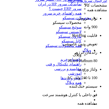
اورجینال سرورهای HPE
نمایندگی سرور HP در ایران
مشخصات کالا
سرور ERP چیست ؟
مشاهده همه
همه راهنمای خرید سرور
محصولات سیسکو
توان خروجی
محصولات سیسکو
900 وات
سوئیچ سیسکو
لایسنس سیسکو
قابلیت Hot Plug
ماژول سیسکو
کابل سیسکو
تعویض بدون خاموشی
همه محصولات سیسکو
وبلاگ
راندمان انرژی
وبلاگ
راهنمای خرید
80 PLUS Platinum
راهنمای تکنیکال و فنی
مقایسه و بررسی
ولتاژ ورودی
آموزشی
100 تا 240 ولت AC
اخبار و ترندها
همه وبلاگ
سیستم خنک‌کننده
فن داخلی با کنترل هوشمند سرعت
مشاهده همه