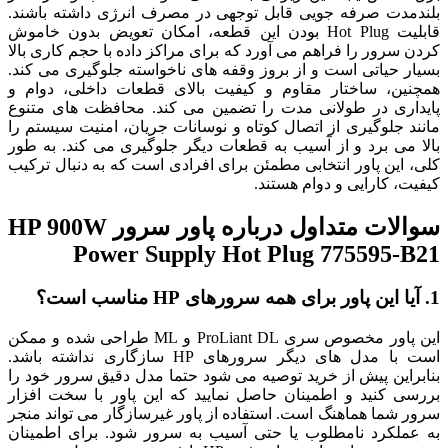
بلندمدت صرفه جویی قابل توجهی در مصرف انرژی داشته باشند.
قابلیت Hot Plug بودن این قطعه، امکان تعویض بدون خاموش
کردن سرور را فراهم می آورد که برای مراکز داده با حجم کاری بالا
بسیار حیاتی است و از بروز وقفه های ناخواسته جلوگیری می کند.
همچنین، ساختار مقاوم و کیفیت بالای قطعات داخلی، دوام و
پایداری در طولانی مدت را تضمین می کند. محافظت های متنوع
مانند جلوگیری از اتصال کوتاه و نوسانات جریان، امنیت سیستم را
بالا می برد و از آسیب به قطعات دیگر جلوگیری می کند. به طور
کلی، این پاور انتخابی مطمئن برای افرادی است که به دنبال ترکیب
کیفیت، کارایی و دوام هستند.
سوالات متداول درباره پاور سرور HP 900W
Power Supply Hot Plug 775595-B21
1. آیا این پاور برای همه سرورهای HP مناسب است؟
این پاور مخصوص سری ProLiant DL و ML طراحی شده و ممکن
است با مدل های دیگر سرورهای HP سازگاری نداشته باشد.
بنابراین پیش از خرید توصیه می شود حتما مدل دقیق سرور خود را
بررسی کنید و اطمینان حاصل نمایید که این پاور با سخت افزار
سرور شما هماهنگ است. استفاده از پاور غیرسازگار می تواند منجر
به عملکرد نامطلوب یا حتی آسیب به سرور شود. برای اطمینان