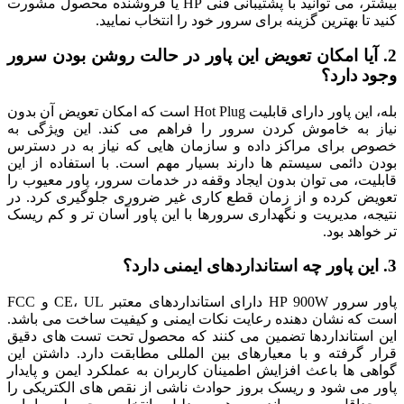
بیشتر، می توانید با پشتیبانی فنی HP یا فروشنده محصول مشورت
کنید تا بهترین گزینه برای سرور خود را انتخاب نمایید.
2. آیا امکان تعویض این پاور در حالت روشن بودن سرور
وجود دارد؟
بله، این پاور دارای قابلیت Hot Plug است که امکان تعویض آن بدون
نیاز به خاموش کردن سرور را فراهم می کند. این ویژگی به
خصوص برای مراکز داده و سازمان هایی که نیاز به در دسترس
بودن دائمی سیستم ها دارند بسیار مهم است. با استفاده از این
قابلیت، می توان بدون ایجاد وقفه در خدمات سرور، پاور معیوب را
تعویض کرده و از زمان قطع کاری غیر ضروری جلوگیری کرد. در
نتیجه، مدیریت و نگهداری سرورها با این پاور آسان تر و کم ریسک
تر خواهد بود.
3. این پاور چه استانداردهای ایمنی دارد؟
پاور سرور HP 900W دارای استانداردهای معتبر CE، UL و FCC
است که نشان دهنده رعایت نکات ایمنی و کیفیت ساخت می باشد.
این استانداردها تضمین می کنند که محصول تحت تست های دقیق
قرار گرفته و با معیارهای بین المللی مطابقت دارد. داشتن این
گواهی ها باعث افزایش اطمینان کاربران به عملکرد ایمن و پایدار
پاور می شود و ریسک بروز حوادث ناشی از نقص های الکتریکی را