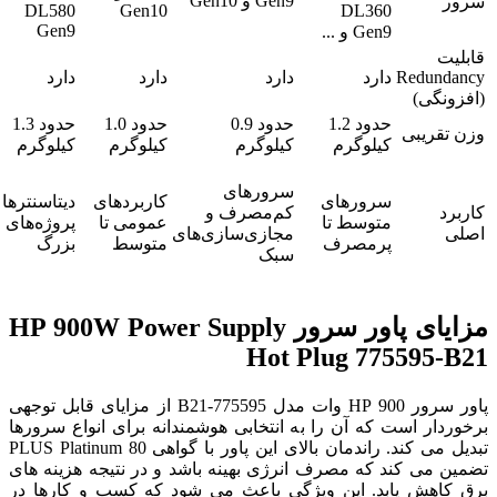
Gen9 و Gen10
سرور
DL580
Gen10
DL360
Gen9
Gen9 و ...
قابلیت
Redundancy
دارد
دارد
دارد
دارد
(افزونگی)
حدود 1.2
حدود 0.9
حدود 1.0
حدود 1.3
وزن تقریبی
کیلوگرم
کیلوگرم
کیلوگرم
کیلوگرم
سرورهای
سرورهای
کاربردهای
دیتاسنترها 
کاربرد
کم‌مصرف و
متوسط تا
عمومی تا
پروژه‌های
اصلی
مجازی‌سازی‌های
پرمصرف
متوسط
بزرگ
سبک
مزایای پاور سرور HP 900W Power Supply
Hot Plug 775595-B21
پاور سرور HP 900 وات مدل 775595-B21 از مزایای قابل توجهی
برخوردار است که آن را به انتخابی هوشمندانه برای انواع سرورها
تبدیل می کند. راندمان بالای این پاور با گواهی 80 PLUS Platinum
تضمین می کند که مصرف انرژی بهینه باشد و در نتیجه هزینه های
برق کاهش یابد. این ویژگی باعث می شود که کسب و کارها در