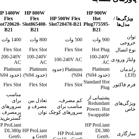
HP 1400W
HP 800W
HP 900W
ویژگی‌ها /
Hot
HP 500W Flex
Flex
Flex
lot720620-
Slot865408-
Slot720478-B21
Plug775595-
مدل‌ها
B21
B21
B21
توان
900 وات
500 وات
800 وات
1400 وات
خروجی
Flex Slot
Flex Slot
Flex Slot
Hot Plug
نوع اتصال
200-240V
100-240V
100-240V
ولتاژ ورودی
100-240V AC
AC
AC
AC
Platinum
Platinum
Platinum
راندمان
Platinum (حدود
(Eff.)
(حدود 94%)
94%)
(حدود 94%)
(حدود 94%)
Standard Hot
فرم فاکتور
Flex Slot
Flex Slot
Flex Slot
Plug
مناسب
پشتیبانی از
کم مصرف،
تعادل بین
برای
ویژگی‌های
Redundant
مناسب برای
مصرف و
سرورهای
خاص
Power، Hot
سرورهای کوچک
توان
پرمصرف و
Swappable
گسترش‌پذی
P ProLiant
HP ProLiant
DL380p
HP ProLiant
DL380
HP ProLiant
سازگاری
Gen9،
Gen9 و
Gen9،