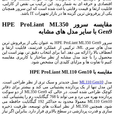
اقتصادی و حرفه ای به شمار رود. این ترکیب بی نقص از کارایی،
قابلیت ارتقا و قیمت رقابتی باعث شده است که این سرور همچنان
یکی از پرفروش ترین گزینه ها در بازار تجهیزات IT باشد.
مقایسه سرور HPE ProLiant ML350
Gen9 با سایر مدل های مشابه
سرور HPE ProLiant ML350 Gen9 به عنوان یکی از پرفروش‌ ترین
مدل‌ های سری ML، ترکیبی از عملکرد قدرتمند، قابلیت ارتقا و
انعطاف بالا را ارائه می‌ دهد. اما برای انتخاب دقیق‌ تر، بهتر است این
محصول را با چند مدل مشابه از نظر ساختار یا کاربری مقایسه
کنیم تا تفاوت‌ ها و مزایای کلیدی آن مشخص شود.
مقایسه با HPE ProLiant ML110 Gen10
مدل
ML110 Gen10
نسل جدیدتر و سبک‌ تری از نظر طراحی است.
این مدل تنها از یک پردازنده پشتیبانی می‌ کند و بیشتر برای دفاتر
کوچک طراحی شده است. در حالی که ML350 Gen9 از دو سوکت
پردازنده بهره می‌ برد و می‌ تواند تا 768 گیگابایت رم را پشتیبانی کند،
ML110 Gen10 معمولا محدود به حداکثر 192 گیگابایت حافظه می‌
شود. همچنین ML350 از نظر اسلات‌ های توسعه، ظرفیت ذخیره
سازی و قدرت پردازشی در سطح بالاتری قرار دارد. بنابراین اگر نیاز