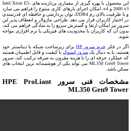
این محصول با بهره گیری از معماری پردازنده های Intel Xeon E5-
2600 v3 و v4، امکان اجرای بارهای کاری متنوع را فراهم می سازد
و با ظرفیت بالای رم DDR4، توان پردازشی و حافظه ای قدرتمندی
در اختیار کاربران قرار می دهد. طراحی ماژولار و انعطاف پذیر این
سرور نیز امکان ارتقا و گسترش سریع را به سادگی فراهم می کند،
بدون آن که کاربران با محدودیت های فیزیکی یا نرم افزاری مواجه
شوند.
اگر در فکر
خرید سرور HP
برای زیرساخت شبکه یا دیتاسنتر خود
هستید، یا به دنبال یک
سرور استوک
با کیفیت و قابل اطمینان هستید
که عملکرد حرفه ای را با هزینه مقرون به صرفه ترکیب کند، سرور
ML350 Gen9 Tower می تواند یکی از هوشمندانه ترین انتخاب های
ممکن باشد.
مشخصات فنی سرور HPE ProLiant
ML350 Gen9 Tower