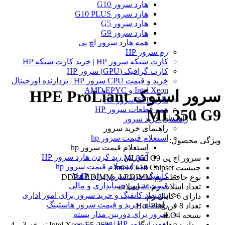
هارد سرور G10
هارد سرور G10 PLUS
هارد سرور G5
هارد سرور G9
همه هارد سرور اچ پی
رم سرور HP
کارت شبکه سرور HP | خرید کارت شبکه HP
کارت گرافیک (GPU) سرور HP
خرید و قیمت CPU سرور HP | پردازنده اورجینال
Intel Xeon و AMD EPYC
سرور استوک HPE ProLiant
هارد SSD سرور HP
همه قطعات سرور HP
ML350 G9
راهنمای خرید سرور
راهنمای خرید سرور
استعلام قیمت سرور hp
ویژگی محصول:
استعلام قیمت سرور hp
آموزش ريد كردن هارد سرور HP
سرور اچ پی ML350 G9
همه استعلام قیمت سرور hp
چیپست Intel C610 Chipset
کانفیگ خرید سرور برای VoIP
نوع حافظه رم DDR4 RDIMM , LRDIMM
قیمت سرور حسابداری و مالی
تعداد اسلات رم 24 اسلات
پیشنهاد کانفیگ و خرید سرور برای امور اداری
دارای 6 کانال رم
راهنمای خرید و قیمت سرور هاستینگ
تعداد 8 فن Hot-Plug
سرور برای دوربین مدار بسته
نسخه iLO4
تعمیر سرور HP | تعمیر سرور
پردازنده های سازگار سری Intel Xeon E5-2600 نسخه 3 و 4