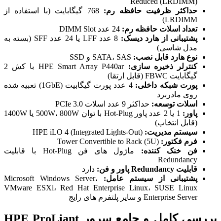
Reduced (LRDIMM)
حداکثر ظرفیت حافظه رم:
768 گیگابایت (با استفاده از
LRDIMM)
تعداد اسلات حافظه رم:
24 عدد DIMM Slot
پشتیبانی از هارد دیسک:
8 عدد LFF یا 24 عدد SFF (بسته به
مدل شاسی)
نوع هارد قابل نصب:
SATA، SAS و SSD
کنترلر ذخیره سازی:
HPE Smart Array P440ar با کش 2
گیگابایت FBWC (قابل ارتقا)
پورت شبکه داخلی:
4 عدد پورت گیگابیت (1GbE) تعبیه شده
روی مادربرد
اسلات توسعه:
حداکثر 9 عدد اسلات PCIe 3.0
پاور:
1 یا 2 عدد پاور Hot-Plug با توان 500W، 800W یا 1400W
(قابل انتخاب)
سیستم مدیریت:
HPE iLO 4 (Integrated Lights-Out)
فرم فکتور:
Tower Convertible to Rack (5U)
فن خنک کننده:
ماژول های فن Hot-Plug با قابلیت
Redundancy
قابلیت Redundancy پاور و فن:
دارد
پشتیبانی از سیستم عامل:
Microsoft Windows Server،
VMware ESXi، Red Hat Enterprise Linux، SUSE Linux
Enterprise Server و سایر پلتفرم های رایج
بررسی کامل و جامع سرور HPE ProLiant