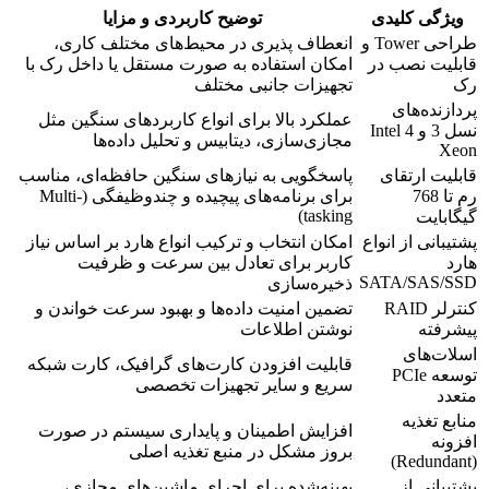
ویژگی کلیدی
توضیح کاربردی و مزایا
طراحی Tower و
انعطاف پذیری در محیط‌های مختلف کاری،
قابلیت نصب در
امکان استفاده به صورت مستقل یا داخل رک با
رک
تجهیزات جانبی مختلف
پردازنده‌های
عملکرد بالا برای انواع کاربردهای سنگین مثل
نسل 3 و 4 Intel
مجازی‌سازی، دیتابیس و تحلیل داده‌ها
Xeon
قابلیت ارتقای
پاسخگویی به نیازهای سنگین حافظه‌ای، مناسب
رم تا 768
برای برنامه‌های پیچیده و چندوظیفگی (Multi-
tasking)
گیگابایت
پشتیبانی از انواع
امکان انتخاب و ترکیب انواع هارد بر اساس نیاز
هارد
کاربر برای تعادل بین سرعت و ظرفیت
SATA/SAS/SSD
ذخیره‌سازی
کنترلر RAID
تضمین امنیت داده‌ها و بهبود سرعت خواندن و
پیشرفته
نوشتن اطلاعات
اسلات‌های
قابلیت افزودن کارت‌های گرافیک، کارت شبکه
توسعه PCIe
سریع و سایر تجهیزات تخصصی
متعدد
منابع تغذیه
افزایش اطمینان و پایداری سیستم در صورت
افزونه
بروز مشکل در منبع تغذیه اصلی
(Redundant)
پشتیبانی از
بهینه‌شده برای اجرای ماشین‌های مجازی،