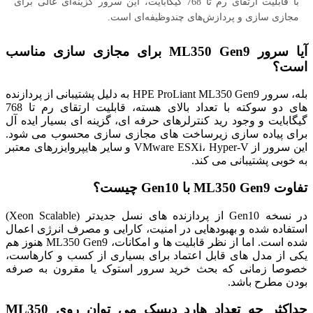
با قابلیت ارتقای رم تا 768 گیگابایت، این سرور گزینه‌ای عالی برای
مجازی سازی و پردازش‌های چندوظیفه‌ای است.
آیا سرور ML350 Gen9 برای مجازی سازی مناسب
است؟
بله، سرور HPE ProLiant ML350 Gen9 به دلیل پشتیبانی از پردازنده‌
های دو سوکته با تعداد بالای هسته، قابلیت ارتقای رم تا 768
گیگابایت و وجود رید کنترلرهای حرفه‌ ای، گزینه‌ ای بسیار ایده‌ آل
برای پیاده‌ سازی زیرساخت‌ های مجازی سازی محسوب می‌ شود.
این سرور از VMware ESXi، Hyper-V و سایر هایپروایزرهای معتبر
به خوبی پشتیبانی می‌ کند.
تفاوت ML350 Gen9 با Gen10 چیست؟
در نسخه Gen10 از پردازنده‌ های نسل جدیدتر (Xeon Scalable)
استفاده شده و بهبودهایی در امنیت، کارایی و مصرف انرژی اعمال
شده است. اما از نظر قابلیت‌ ها و امکانات، ML350 Gen9 هنوز هم
یکی از مدل‌ های قابل اعتماد برای بسیاری از کسب و کارهاست،
خصوصا زمانی که بحث خرید سرور استوک یا مقرون به صرفه
بودن مطرح باشد.
حداکثر چه تعداد هارد دیسک می‌ توان روی ML350