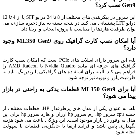
Gen9 نصب کرد؟
این سرور در پیکربندی‌ های مختلف از 8 تا 24 درایو SFF یا از 4 تا 12
درایو LFF پشتیبانی می‌ کند. در نتیجه بسته به نیاز ذخیره سازی، می‌
توان ظرفیت هاردها را متناسب با پروژه انتخاب و ارتقا داد.
آیا امکان نصب کارت گرافیک روی ML350 Gen9 وجود
دارد؟
بله، این سرور دارای اسلات‌ های PCIe است که امکان نصب کارت
گرافیک‌ های حرفه‌ ای مانند Nvidia Quadro یا AMD Radeon را
فراهم می‌ کند. البته برای استفاده‌ های گرافیکی یا رندرینگ، باید به
ظرفیت پاور و تهویه نیز توجه شود.
آیا برای ML350 Gen9 قطعات یدکی به راحتی در بازار
پیدا می‌ شود؟
بله، به عنوان یکی از مدل‌ های پرطرفدار HP، قطعات مختلف از
جمله cpu سرور hp، رم سرور hp ارزان و هارد سرور hp برای این
مدل به وفور در بازار موجود است. این ویژگی باعث می‌ شود هزینه
نگهداری پایین باشد و فرآیند ارتقا یا جایگزینی قطعات با سهولت
انجام شود.