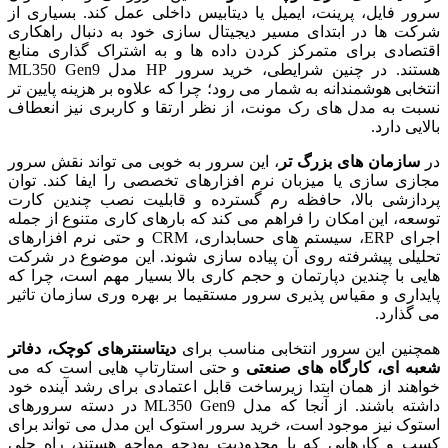
سرور فایل، پرینت، ایمیل یا دیتابیس داخلی عمل کند. بسیاری از
شرکت ها در ابتدای مسیر دیجیتال سازی خود به دنبال راهکاری
اقتصادی برای متمرکز کردن داده ها و به اشتراک گذاری منابع
هستند. در چنین شرایطی، خرید سرور HP مدل ML350 Gen9
انتخابی هوشمندانه به شمار می رود؛ چرا که علاوه بر هزینه پایین تر
نسبت به مدل های رک مونت، از نظر ارتقا و کاربری نیز انعطاف
بالایی دارد.
در
سازمان های بزرگ تر
، این سرور به خوبی می تواند نقش سرور
مجازی سازی یا میزبان نرم افزارهای تخصصی را ایفا کند. توان
پردازشی بالا، حافظه رم گسترده و قابلیت نصب چندین کارت
توسعه، این امکان را فراهم می کند که بارهای کاری متنوع از جمله
اجرای ERP، سیستم های حسابداری، CRM و حتی نرم افزارهای
تحلیلی پیشرفته روی آن پیاده سازی شوند. این موضوع در شرکت
هایی با چندین دپارتمان و حجم کاری بالا بسیار مهم است، چرا که
پایداری و مقیاس پذیری سرور مستقیما بر بهره وری سازمان تاثیر
می گذارد.
همچنین این سرور انتخابی مناسب برای
دیتاسنترهای کوچک، دفاتر
شعبه ای، کارگاه های صنعتی
و حتی استارتاپ هایی است که می
خواهند از همان ابتدا زیرساخت قابل اعتمادی برای رشد آینده خود
داشته باشند. از آنجا که مدل ML350 Gen9 در دسته سرورهای
استوک نیز موجود است، خرید سرور استوک این مدل می تواند برای
کسب و کارهایی که با محدودیت بودجه مواجه هستند، راه حلی