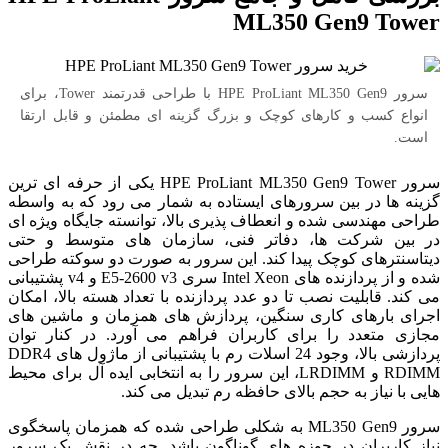
ML350 Gen9 Tower
سرور HPE ProLiant ML350 Gen9 با طراحی قدرتمند Tower، برای
انواع کسب و کارهای کوچک و بزرگ گزینه ای مطمئن و قابل ارتقا
است.
سرور HPE ProLiant ML350 Gen9 Tower یکی از حرفه ای ترین
گزینه ها در بین سرورهای ایستاده به شمار می رود که به واسطه
طراحی مهندسی شده و انعطاف پذیری بالا، توانسته جایگاه ویژه ای
در بین شرکت ها، دفاتر فنی، سازمان های متوسط و حتی
دیتاسنترهای کوچک پیدا کند. این سرور به صورت دو سوکته طراحی
شده و از پردازنده های Intel Xeon سری E5-2600 v3 و v4 پشتیبانی
می کند. قابلیت نصب تا دو عدد پردازنده با تعداد هسته بالا، امکان
اجرای بارهای کاری سنگین، پردازش های همزمان و ماشین های
مجازی متعدد را برای کاربران فراهم می آورد. در کنار توان
پردازشی بالا، وجود 24 اسلات رم با پشتیبانی از ماژول های DDR4
RDIMM و LRDIMM، این سرور را به انتخابی ایده آل برای محیط
هایی با نیاز به حجم بالای حافظه رم تبدیل می کند.
سرور ML350 Gen9 به شکلی طراحی شده که همزمان پاسخگوی
نیاز کاربران در حوزه های گوناگون باشد. چه در نقش یک سرور