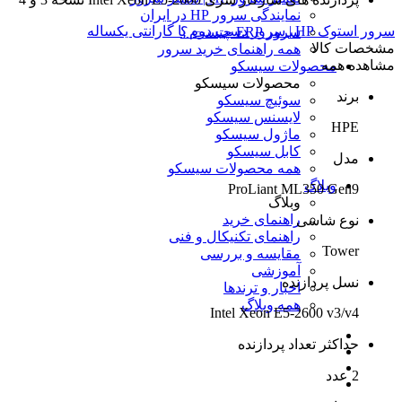
نمایندگی سرور HP در ایران
سرور استوک HP | سرور دست دوم با گارانتی یکساله
سرور ERP چیست ؟
مشخصات کالا
همه راهنمای خرید سرور
مشاهده همه
محصولات سیسکو
محصولات سیسکو
برند
سوئیچ سیسکو
لایسنس سیسکو
HPE
ماژول سیسکو
کابل سیسکو
مدل
همه محصولات سیسکو
وبلاگ
ProLiant ML350 Gen9
وبلاگ
راهنمای خرید
نوع شاسی
راهنمای تکنیکال و فنی
Tower
مقایسه و بررسی
آموزشی
نسل پردازنده
اخبار و ترندها
همه وبلاگ
Intel Xeon E5-2600 v3/v4
حداکثر تعداد پردازنده
2 عدد