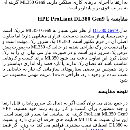
به ارتقا یا اجرای بارهای کاری سنگین دارید، ML350 Gen9 گزینه‌ ای
به مراتب قوی‌ تر و پایدارتر است.
مقایسه با HPE ProLiant DL380 Gen9
مدل
DL380 Gen9
از نظر فنی بسیار به ML350 Gen9 نزدیک است
و حتی بسیاری از مشخصات سخت افزاری مشابهی دارد؛ اما تفاوت
اصلی آن در فرم فکتور است. DL380 یک سرور رک مونت است و
برای نصب در رک طراحی شده، در حالی که ML350 به صورت پیش
فرض یک سرور تاور است و در صورت نیاز می‌ توان آن را به رک
تبدیل کرد. این تفاوت باعث می‌ شود ML350 برای کسب و کارهایی
مناسب باشد که فضای رک ندارند یا تازه قصد راه اندازی دیتاسنتر را
دارند. همچنین در بعضی سناریوهای سازمانی که نیاز به جابجایی یا
نصب ساده‌ تر وجود دارد، طراحی Tower مزیت مهمی محسوب می‌
شود.
نتیجه مقایسه
در جمع‌ بندی می‌ توان گفت اگر به دنبال یک سرور پایدار، قابل ارتقا
و چند منظوره برای کسب و کار رو به رشد خود هستید، HPE
ProLiant ML350 Gen9 گزینه‌ ای بینابینی اما بسیار قدرتمند است.
این مدل نسبت به ML110 قابلیت‌ های حرفه‌ ای‌ تری دارد و نسبت
به DL380 انعطاف نصب بیشتری فراهم می‌ کند. به ویژه اگر قصد