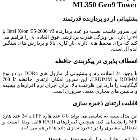
ML350 Gen9 Tower
پشتیبانی از دو پردازنده قدرتمند
این سرور قابلیت نصب دو عدد پردازنده Intel Xeon E5-2600 v3 یا
v4 را دارد. این ویژگی قدرت پردازشی فوق العاده ای را فراهم می
کند که برای محیط های دارای بار کاری بالا و پردازش های سنگین
ایده آل است.
انعطاف پذیری در پیکربندی حافظه
با وجود 24 اسلات رم و پشتیبانی از ماژول های DDR4 در دو نوع
RDIMM و LRDIMM، این سرور امکان ارتقای حافظه تا 768
گیگابایت را دارد. این ظرفیت بالا، برای اجرای نرم افزارهای پیچیده
و ماشین های مجازی متعدد ضروری است.
قابلیت ارتقای ذخیره سازی
این مدل بسته به شاسی می تواند تا 8 عدد هارد LFF یا 24 عدد هارد
SFF را پشتیبانی کند. همچنین کنترلرهای RAID قابل ارتقا، امنیت و
انعطاف بیشتری را در ذخیره سازی داده ها فراهم می کنند.
طراحی قابل تبدیل از Tower به Rack