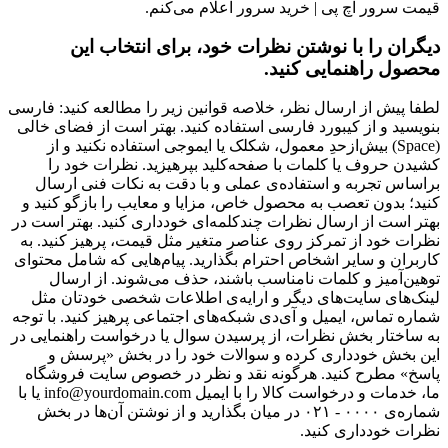
قیمت سرور اچ پی | خرید سرور اعلام می‌کنم.
دیگران را با نوشتن نظرات خود، برای انتخاب این
محصول راهنمایی کنید.
لطفا پیش از ارسال نظر، خلاصه قوانین زیر را مطالعه کنید: فارسی
بنویسید و از کیبورد فارسی استفاده کنید. بهتر است از فضای خالی
(Space) بیش‌از‌حدِ معمول، شکلک یا ایموجی استفاده نکنید و از
کشیدن حروف یا کلمات با صفحه‌کلید بپرهیزید. نظرات خود را
براساس تجربه و استفاده‌ی عملی و با دقت به نکات فنی ارسال
کنید؛ بدون تعصب به محصول خاص، مزایا و معایب را بازگو کنید و
بهتر است از ارسال نظرات چندکلمه‌‌ای خودداری کنید. بهتر است در
نظرات خود از تمرکز روی عناصر متغیر مثل قیمت، پرهیز کنید. به
کاربران و سایر اشخاص احترام بگذارید. پیام‌هایی که شامل محتوای
توهین‌آمیز و کلمات نامناسب باشند، حذف می‌شوند. از ارسال
لینک‌های سایت‌های دیگر و ارایه‌ی اطلاعات شخصی خودتان مثل
شماره تماس، ایمیل و آی‌دی شبکه‌های اجتماعی پرهیز کنید. با توجه
به ساختار بخش نظرات، از پرسیدن سوال یا درخواست راهنمایی در
این بخش خودداری کرده و سوالات خود را در بخش «پرسش و
پاسخ» مطرح کنید. هرگونه نقد و نظر در خصوص سایت فروشگاه
ما، خدمات و درخواست کالا را با ایمیل info@yourdomain.com یا با
شماره‌ی ۰۰۰۰ - ۰۲۱ در میان بگذارید و از نوشتن آن‌ها در بخش
نظرات خودداری کنید.