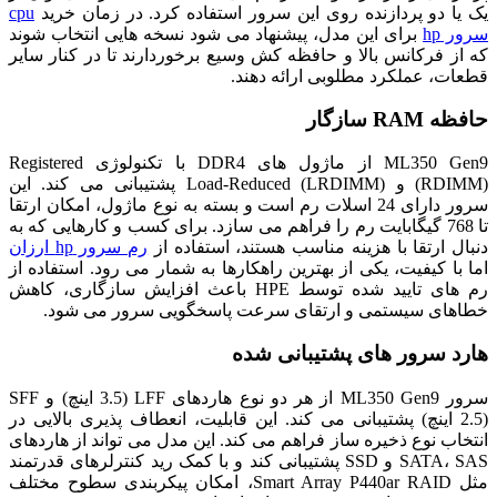
یک یا دو پردازنده روی این سرور استفاده کرد. در زمان خرید
cpu
سرور hp
برای این مدل، پیشنهاد می‌ شود نسخه‌ هایی انتخاب شوند
که از فرکانس بالا و حافظه کش وسیع برخوردارند تا در کنار سایر
قطعات، عملکرد مطلوبی ارائه دهند.
حافظه RAM سازگار
ML350 Gen9 از ماژول‌ های DDR4 با تکنولوژی Registered
(RDIMM) و Load-Reduced (LRDIMM) پشتیبانی می‌ کند. این
سرور دارای 24 اسلات رم است و بسته به نوع ماژول، امکان ارتقا
تا 768 گیگابایت رم را فراهم می‌ سازد. برای کسب و کارهایی که به
دنبال ارتقا با هزینه مناسب هستند، استفاده از
رم سرور hp ارزان
اما با کیفیت، یکی از بهترین راهکارها به شمار می‌ رود. استفاده از
رم‌ های تایید شده توسط HPE باعث افزایش سازگاری، کاهش
خطاهای سیستمی و ارتقای سرعت پاسخگویی سرور می‌ شود.
هارد سرور های پشتیبانی شده
سرور ML350 Gen9 از هر دو نوع هاردهای LFF (3.5 اینچ) و SFF
(2.5 اینچ) پشتیبانی می‌ کند. این قابلیت، انعطاف‌ پذیری بالایی در
انتخاب نوع ذخیره‌ ساز فراهم می‌ کند. این مدل می‌ تواند از هاردهای
SATA، SAS و SSD پشتیبانی کند و با کمک رید کنترلرهای قدرتمند
مثل Smart Array P440ar RAID، امکان پیکربندی سطوح مختلف