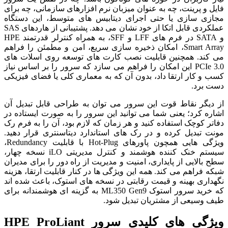
فایل و پرینت، چه به عنوان میزبان نرم افزارهای سازمانی، چه برای
مجازی سازی یا حتی اجرای دیتابیس های متوسط، این دستگاه
عملکردی قابل اتکا از خود نشان می دهد. پشتیبانی از هاردهای SAS
و SATA در فرم های LFF و SFF، به همراه کنترلر قدرتمند HPE
Smart Array، امکان ذخیره سازی سریع، امن و مطمئن را فراهم
می کند. همچنین قابلیت نصب کارت های توسعه روی اسلات های
PCIe 3.0 این امکان را فراهم می سازد که سرور را بر اساس نیاز
کسب و کار ارتقا داد، بدون آن که به معماری کلی یا فضای فیزیکی
دست برد.
از دیگر نقاط قوت این سرور می توان به طراحی قابل تبدیل آن
اشاره کرد؛ یعنی شما می توانید این سرور را به صورت ایستاده در
دفاتر کوچک استفاده کنید و هر زمان که لازم بود، آن را به فرم رک
مونت تبدیل کرده و در رک های استاندارد دیتاسنتری قرار دهید.
ویژگی هایی همچون پاورهای Hot-Plug با قابلیت Redundancy،
سیستم خنک کننده هوشمند و کنترل مدیریتی iLO نسخه چهار،
سطح بالایی از پایداری، امنیت و مدیریت از راه دور را برای مدیران
شبکه فراهم می کند. همه این ویژگی ها در کنار قابلیت ارتقا، هزینه
نگهداری بهینه و قیمت رقابتی در نسخه های استوک، باعث شده اند
که خرید سرور استوک ML350 Gen9 به گزینه ای هوشمندانه برای
طیف وسیعی از مشتریان تبدیل شود.
ویژگی های کلیدی سرور HPE ProLiant