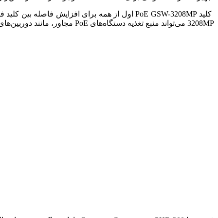
کلید PoE GSW-3208MP اول از همه برای افزایش فاصله بین کلید فیبر اصلی بدون محدودیت فاصله 100 متری و همچنین برای اتصال کابل های مسی UTP استفاده می شود.
3208MP می‌تواند منبع تغذیه دستگاه‌های PoE مجاور، مانند دوربین‌های IP PoE یا نقاط دسترسی Wi-Fi PoE را با استفاده از پورت‌های اترنت PoE فراهم کند.