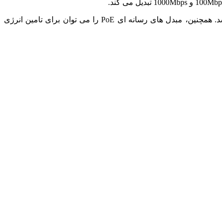
برای سوئیچ‌های اترنت قدیمی یا غیرPoE، یک راه‌حل انژکتور PoE باید یکپارچه شود تا هزینه سازمان‌دهی مجدد شبکه اداری به حداقل برسد. همچنین، مبدل های رسانه ای PoE را می توان برای تامین انرژی