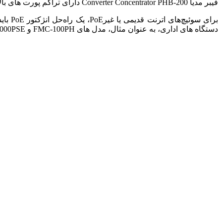
فیبر مدیا Converter Concentrator PHB-200 دارای تراکم پورت های بالایی است و اترنت مسی 100/1000Base-TX را به SFP هایی با سرعت 100Mbps و 1000Mbps تبدیل می کند.
دستگاه های اداری، به عنوان مثال، مدل های FMC-100PH و IFC-1000PSE استفاده کرد.