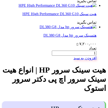
تماس بگیرید
هیت سینک HPE High Performance DL360 G10
تماس بگیرید
هتسینک سرور hp مدل DL380 G8
۷,۲۰۰,۰۰۰
تعداد
افزودن به سبد
هیت سینک سرور HP | انواع هیت
سینک سرور اچ پی دکتر سرور
استوک