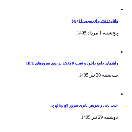
دانلود esxi برای سرور hp g11
پنج‌شنبه 1 مرداد 1405
راهنمای جامع دانلود و نصب ESXi 8 بر روی سرورهای HPE
سه‌شنبه 30 تیر 1405
عیب یابی و تعویض باتری سرور hp g9 اچ پی
دوشنبه 29 تیر 1405