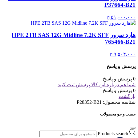
P37664-B21
۵۱,۰۰۰,۰۰۰
هارد سرور HPE 2TB SAS 12G Midline 7.2K SFF
765466-B21
۹,۵۰۴,۰۰۰
پرسش و پاسخ
0 پرسش و پاسخ
شما هم درباره این کالا پرسش ثبت کنید
0 پرسش و پاسخ
بازگشت
شناسه محصول:
P28352-B21
جست و جو محصولات
Products search