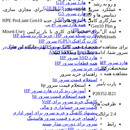
هارد سرور G10
و رو به رشد
هارد سرور G10 PLUS
عملکرد سریع 10K RPM، مناسب برای مجازی سازی،
هارد سرور G5
دیتابیس ها و ERP
هارد سرور G9
سازگاری کامل با سرور های نسل جدید HPE ProLiant Gen10
همه هارد سرور اچ پی
و Gen10 Plus
رم سرور HP
ایده آل برای محیط های کاری با بار ترکیبی (Mixed-Use
کارت شبکه سرور HP | خرید کارت شبکه HP
Workloads)
کارت گرافیک (GPU) سرور HP
خرید و قیمت CPU سرور HP | پردازنده اورجینال
برای مشاهده مشخصات فنی کامل و درک بهتر جایگاه این هارد در
Intel Xeon و AMD EPYC
سرور شما، ادامه مطلب را مطالعه کنید.
هارد SSD سرور HP
هارد سرور HP
همه قطعات سرور HP
مشخصات کالا
راهنمای خرید سرور
مشاهده همه
راهنمای خرید سرور
استعلام قیمت سرور hp
پارت نامبر
استعلام قیمت سرور hp
آموزش ريد كردن هارد سرور HP
P28352-B21
همه استعلام قیمت سرور hp
کانفیگ خرید سرور برای VoIP
ظرفیت هارد
قیمت سرور حسابداری و مالی
پیشنهاد کانفیگ و خرید سرور برای امور اداری
2.4 ترابایت
راهنمای خرید و قیمت سرور هاستینگ
سرور برای دوربین مدار بسته
رابط
تعمیر سرور HP | تعمیر سرور