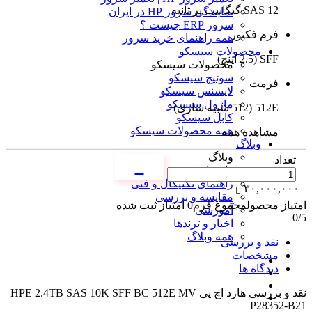
SAS 12 گیگابیت بر ثانیه
نمایندگی سرور HP در ایران
سرور ERP چیست ؟
فرم فکتور
همه راهنمای خرید سرور
محصولات سیسکو
SFF (2.5 اینچ)
محصولات سیسکو
سوئیچ سیسکو
فرمت
لایسنس سیسکو
ماژول سیسکو
512E (512 شبیه سازی)
کابل سیسکو
همه محصولات سیسکو
مشاهده همه
وبلاگ
وبلاگ
تعداد
راهنمای خرید
راهنمای تکنیکال و فنی
۳۰,۰۰۰,۰۰۰
مقایسه و بررسی
امتیاز محصول
مجموع فرم
0
امتیاز ثبت شده
آموزشی
0
/5
اخبار و ترندها
همه وبلاگ
نقد و بررسی
مشخصات
دیدگاه ها
نقد و بررسی
هارد اچ پی HPE 2.4TB SAS 10K SFF BC 512E MV
P28352-B21