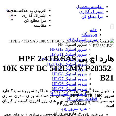
مقایسه محصول
0
افزودن به علاقه‌مندی‌ها
اشتراک گذاری
اشتراک گذاری
0
مرا مطلع کن
مرا مطلع کن
مقایسه
خانه
فروشگاه
سرور استوک HP
سرور استوک HP
سرور استوک HP G12
سرور استوک HP G11
هارد اچ پی HPE 2.4TB SAS
سرور استوک HP G10 PLUS
سرور استوک HPE G10
10K SFF BC 512E MV P28352-
سرور استوک HP G9
سرور استوک HP G8
B21
سرور استوک HP G7
سرور استوک HP G6
سرور استوک HP G5
به دنبال نقطه بهینه بین ظرفیت بالا و عملکرد سریع هستید؟
هارد
همه سرور استوک HP
سرور HPE 2.4TB 10K
، انتخابی هوشمندانه برای مدرن سازی
قطعات سرور HP
دیتاسنتر شما و پاسخگویی به نیاز های روز افزون کسب و کارتان
قطعات سرور HP
است.
هارد سرور اچ پی
هارد سرور اچ پی
ظرفیت بالای 2.4 ترابایتی برای ذخیره سازی داده های حجیم