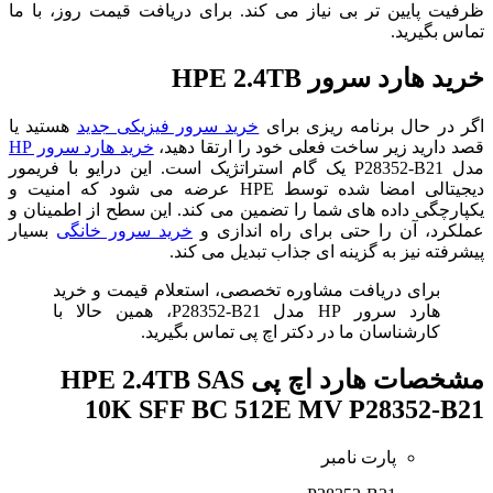
ظرفیت پایین تر بی نیاز می کند. برای دریافت قیمت روز، با ما
تماس بگیرید.
خرید هارد سرور HPE 2.4TB
اگر در حال برنامه ریزی برای
خرید سرور فیزیکی جدید
هستید یا
قصد دارید زیر ساخت فعلی خود را ارتقا دهید،
خرید هارد سرور HP
مدل P28352-B21 یک گام استراتژیک است. این درایو با فریمور
دیجیتالی امضا شده توسط HPE عرضه می شود که امنیت و
یکپارچگی داده های شما را تضمین می کند. این سطح از اطمینان و
عملکرد، آن را حتی برای راه اندازی و
خرید سرور خانگی
بسیار
پیشرفته نیز به گزینه ای جذاب تبدیل می کند.
برای دریافت مشاوره تخصصی، استعلام قیمت و خرید
هارد سرور HP مدل P28352-B21، همین حالا با
کارشناسان ما در دکتر اچ پی تماس بگیرید.
مشخصات
هارد اچ پی HPE 2.4TB SAS
10K SFF BC 512E MV P28352-B21
پارت نامبر