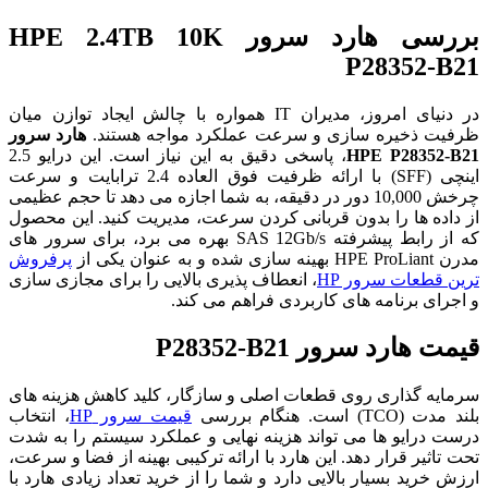
بررسی هارد سرور HPE 2.4TB 10K
P28352-B21
در دنیای امروز، مدیران IT همواره با چالش ایجاد توازن میان
ظرفیت ذخیره سازی و سرعت عملکرد مواجه هستند.
هارد سرور
HPE P28352-B21
، پاسخی دقیق به این نیاز است. این درایو 2.5
اینچی (SFF) با ارائه ظرفیت فوق العاده 2.4 ترابایت و سرعت
چرخش 10,000 دور در دقیقه، به شما اجازه می دهد تا حجم عظیمی
از داده ها را بدون قربانی کردن سرعت، مدیریت کنید. این محصول
که از رابط پیشرفته SAS 12Gb/s بهره می برد، برای سرور های
مدرن HPE ProLiant بهینه سازی شده و به عنوان یکی از
پرفروش
ترین قطعات سرور HP
، انعطاف پذیری بالایی را برای مجازی سازی
و اجرای برنامه های کاربردی فراهم می کند.
قیمت هارد سرور P28352-B21
سرمایه گذاری روی قطعات اصلی و سازگار، کلید کاهش هزینه های
بلند مدت (TCO) است. هنگام بررسی
قیمت سرور HP
، انتخاب
درست درایو ها می تواند هزینه نهایی و عملکرد سیستم را به شدت
تحت تاثیر قرار دهد. این هارد با ارائه ترکیبی بهینه از فضا و سرعت،
ارزش خرید بسیار بالایی دارد و شما را از خرید تعداد زیادی هارد با