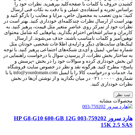
کشیدن حروف یا کلمات با صفحه‌کلید بپرهیزید. نظرات خود را
براساس تجربه و استفاده‌ی عملی و با دقت به نکات فنی ارسال
کنید؛ بدون تعصب به محصول خاص، مزایا و معایب را بازگو کنید و
بهتر است از ارسال نظرات چندکلمه‌‌ای خودداری کنید. بهتر است در
نظرات خود از تمرکز روی عناصر متغیر مثل قیمت، پرهیز کنید. به
کاربران و سایر اشخاص احترام بگذارید. پیام‌هایی که شامل محتوای
توهین‌آمیز و کلمات نامناسب باشند، حذف می‌شوند. از ارسال
لینک‌های سایت‌های دیگر و ارایه‌ی اطلاعات شخصی خودتان مثل
شماره تماس، ایمیل و آی‌دی شبکه‌های اجتماعی پرهیز کنید. با توجه
به ساختار بخش نظرات، از پرسیدن سوال یا درخواست راهنمایی در
این بخش خودداری کرده و سوالات خود را در بخش «پرسش و
پاسخ» مطرح کنید. هرگونه نقد و نظر در خصوص سایت فروشگاه
ما، خدمات و درخواست کالا را با ایمیل info@yourdomain.com یا با
شماره‌ی ۰۰۰۰ - ۰۲۱ در میان بگذارید و از نوشتن آن‌ها در بخش
نظرات خودداری کنید.
ثبت نظر
محصولات مشابه
هارد سرور 759202-003 HP G8-G10 600-GB 12G
15K 2.5 SAS