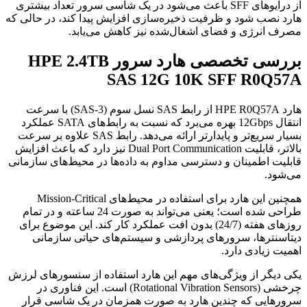
از درایوهای SFF باعث می‌شود در یک شاسی سرور تعداد بیشتری
هارد نصب شود و ظرفیت ذخیره‌سازی افزایش پیدا کند، در حالی که
مصرف انرژی و فضای اشغال‌شده نیز کاهش می‌یابد.
بررسی تخصصی هارد سرور HPE 2.4TB
SAS 12G 10K SFF R0Q57A
هارد HPE R0Q57A از رابط SAS نسل سوم (SAS-3) با سرعت
انتقال 12Gbps بهره می‌برد که نسبت به رابط‌های SATA عملکرد
بسیار سریع‌تر و پایدارتر ارائه می‌دهد. رابط SAS علاوه بر سرعت
بالاتر، قابلیت Dual Port Communication نیز دارد که باعث افزایش
قابلیت اطمینان و دسترسی مداوم به داده‌ها در محیط‌های سازمانی
می‌شود.
همچنین این هارد برای استفاده در محیط‌های Mission-Critical
طراحی شده است؛ یعنی می‌تواند به صورت 24 ساعته و در تمام
روزهای هفته (24/7) بدون افت عملکرد کار کند. این موضوع برای
دیتاسنترها، سرورهای پردازشی و سیستم‌های حیاتی سازمانی
اهمیت زیادی دارد.
یکی دیگر از ویژگی‌های مهم این هارد استفاده از سنسورهای لرزش
چرخشی (Rotational Vibration Sensors) است. این فناوری در
سرورهایی که چندین هارد به صورت همزمان در یک شاسی قرار