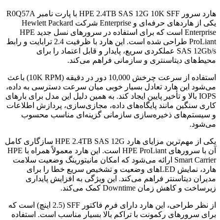
هارد سرور HPE 2.4TB SAS 12G 10K SFF با پارت نامبر R0Q57A
یکی از هاردهای حرفه‌ای و Enterprise شرکت Hewlett Packard
Enterprise است که برای استفاده در سرورهای نسل جدید HPE
ProLiant طراحی شده است. این هارد با ظرفیت 2.4 ترابایت و رابط
SAS 12Gb/s عملکردی سریع، پایدار و قابل اعتماد را برای
محیط‌های دیتاسنتری و سازمانی فراهم می‌کند.
استفاده از سرعت چرخش 10,000 دور در دقیقه (10K RPM) باعث
می‌شود این هارد تعادل بسیار خوبی میان سرعت دسترسی به داده،
IOPS بالا و تأخیر پایین ایجاد کند. به همین دلیل این مدل برای بارهای
کاری سنگین مانند پایگاه‌های داده، مجازی‌سازی، پردازش اطلاعات
و سیستم‌های ذخیره‌سازی سازمانی گزینه‌ای مناسب محسوب
می‌شود.
یکی از مهم‌ترین مزایای هارد HPE 2.4TB SAS 12G سازگاری کامل
آن با سرورهای HPE ProLiant است. این هارد معمولاً همراه با HPE
Smart Carrier ارائه می‌شود که امکان مانیتورینگ وضعیت سلامت
هارد، نمایش LEDهای وضعیت و تشخیص سریع خطا را برای
مدیران دیتاسنتر فراهم می‌کند. این ویژگی به افزایش پایداری
زیرساخت و کاهش زمان Downtime کمک می‌کند.
از نظر طراحی، این هارد دارای فرم فاکتور SFF (2.5 اینچ) است که
برای سرورهای رکمونت با تراکم بالا بسیار مناسب است. استفاده