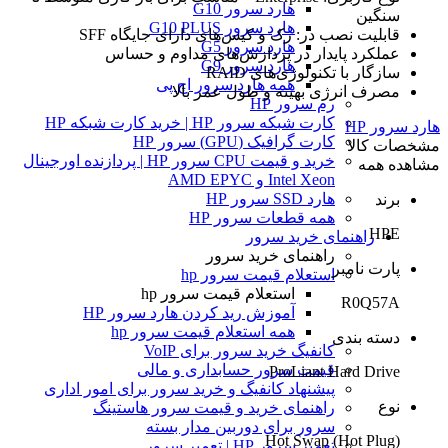
هارد سرور G10
سنگین
هارد سرور G10 PLUS
قابلیت نصب در: رک و کیس‌های دارای جایگاه SFF
هارد سرور G5
عملکرد پایدار در پردازش‌های مداوم و حساس
هارد سرور G9
سازگار با تکنولوژی‌های RAID
همه هارد سرور اچ پی
مصرف انرژی بهینه و طول عمر بالا
رم سرور HP
کارت شبکه سرور HP | خرید کارت شبکه HP
هارد سرور HP
کارت گرافیک (GPU) سرور HP
مشخصات کالا
خرید و قیمت CPU سرور HP | پردازنده اورجینال
مشاهده همه
Intel Xeon و AMD EPYC
هارد SSD سرور HP
برند
همه قطعات سرور HP
HPE
راهنمای خرید سرور
راهنمای خرید سرور
پارت نامبر
استعلام قیمت سرور hp
استعلام قیمت سرور hp
R0Q57A
آموزش ريد كردن هارد سرور HP
همه استعلام قیمت سرور hp
دسته بندی
کانفیگ خرید سرور برای VoIP
قیمت سرور حسابداری و مالی
ProLiant Hard Drive
پیشنهاد کانفیگ و خرید سرور برای امور اداری
نوع
راهنمای خرید و قیمت سرور هاستینگ
سرور برای دوربین مدار بسته
Hot Swap (Hot Plug)
تعمیر سرور HP | تعمیر سرور