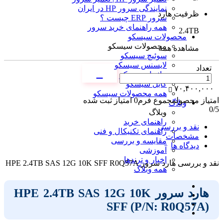
نمایندگی سرور HP در ایران
ظرفیت هارد
سرور ERP چیست ؟
همه راهنمای خرید سرور
2.4TB
محصولات سیسکو
محصولات سیسکو
مشاهده همه
سوئیچ سیسکو
لایسنس سیسکو
تعداد
ماژول سیسکو
کابل سیسکو
۷۰,۴۰۰,۰۰۰
همه محصولات سیسکو
امتیاز محصول
مجموع فرم
0
امتیاز ثبت شده
وبلاگ
0
/5
وبلاگ
راهنمای خرید
نقد و بررسی
راهنمای تکنیکال و فنی
مشخصات
مقایسه و بررسی
دیدگاه ها
آموزشی
اخبار و ترندها
نقد و بررسی
هارد سرور HPE 2.4TB SAS 12G 10K SFF R0Q57A
همه وبلاگ
هارد سرور HPE 2.4TB SAS 12G 10K
SFF (P/N: R0Q57A)