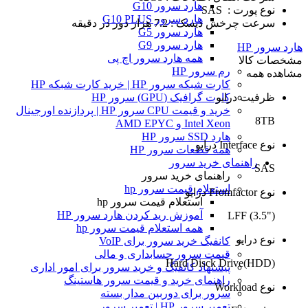
هارد سرور G10
نوع پورت : SAS
هارد سرور G10 PLUS
سرعت چرخش دیسک : 7.2 هزار دور در دقیقه
هارد سرور G5
هارد سرور G9
هارد سرور HP
همه هارد سرور اچ پی
مشخصات کالا
رم سرور HP
مشاهده همه
کارت شبکه سرور HP | خرید کارت شبکه HP
ظرفیت درایو
کارت گرافیک (GPU) سرور HP
خرید و قیمت CPU سرور HP | پردازنده اورجینال
8TB
Intel Xeon و AMD EPYC
هارد SSD سرور HP
نوع Interface درایو
همه قطعات سرور HP
راهنمای خرید سرور
SAS
راهنمای خرید سرور
استعلام قیمت سرور hp
نوع Fromfactor درایو
استعلام قیمت سرور hp
آموزش ريد كردن هارد سرور HP
LFF (3.5")
همه استعلام قیمت سرور hp
نوع درایو
کانفیگ خرید سرور برای VoIP
قیمت سرور حسابداری و مالی
Hard Disck Drive(HDD)
پیشنهاد کانفیگ و خرید سرور برای امور اداری
راهنمای خرید و قیمت سرور هاستینگ
نوع Workload
سرور برای دوربین مدار بسته
تعمیر سرور HP | تعمیر سرور