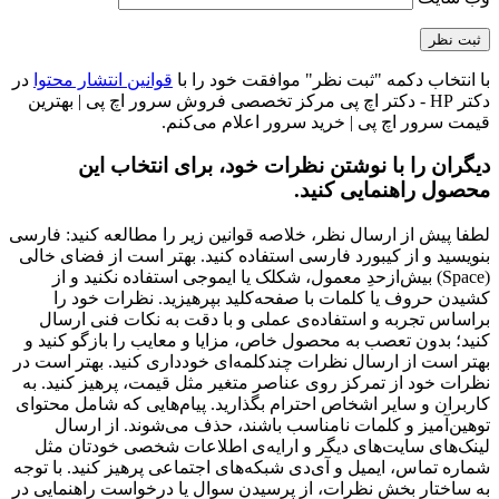
با انتخاب دکمه "ثبت نظر" موافقت خود را با
قوانین انتشار محتوا
در
دکتر HP - دکتر اچ پی مرکز تخصصی فروش سرور اچ پی | بهترین
قیمت سرور اچ پی | خرید سرور اعلام می‌کنم.
دیگران را با نوشتن نظرات خود، برای انتخاب این
محصول راهنمایی کنید.
لطفا پیش از ارسال نظر، خلاصه قوانین زیر را مطالعه کنید: فارسی
بنویسید و از کیبورد فارسی استفاده کنید. بهتر است از فضای خالی
(Space) بیش‌از‌حدِ معمول، شکلک یا ایموجی استفاده نکنید و از
کشیدن حروف یا کلمات با صفحه‌کلید بپرهیزید. نظرات خود را
براساس تجربه و استفاده‌ی عملی و با دقت به نکات فنی ارسال
کنید؛ بدون تعصب به محصول خاص، مزایا و معایب را بازگو کنید و
بهتر است از ارسال نظرات چندکلمه‌‌ای خودداری کنید. بهتر است در
نظرات خود از تمرکز روی عناصر متغیر مثل قیمت، پرهیز کنید. به
کاربران و سایر اشخاص احترام بگذارید. پیام‌هایی که شامل محتوای
توهین‌آمیز و کلمات نامناسب باشند، حذف می‌شوند. از ارسال
لینک‌های سایت‌های دیگر و ارایه‌ی اطلاعات شخصی خودتان مثل
شماره تماس، ایمیل و آی‌دی شبکه‌های اجتماعی پرهیز کنید. با توجه
به ساختار بخش نظرات، از پرسیدن سوال یا درخواست راهنمایی در