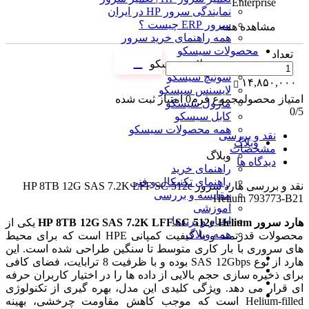
Enterprise
نمایندگی سرور HP در ایران
سرور ERP چیست ؟
مشاهده همه
همه راهنمای خرید سرور
محصولات سیسکو
تعداد
محصولات سیسکو
سوئیچ سیسکو
۱۴,۸۵۰,۰۰۰
لایسنس سیسکو
امتیاز محصول
مجموع فرم
0
امتیاز ثبت شده
ماژول سیسکو
0
/5
کابل سیسکو
همه محصولات سیسکو
نقد و بررسی
وبلاگ
مشخصات
وبلاگ
دیدگاه ها
راهنمای خرید
راهنمای تکنیکال و فنی
نقد و بررسی
هارد سرور HP 8TB 12G SAS 7.2K LFF SC 512e
مقایسه و بررسی
Helium 793773-B21
آموزشی
اخبار و ترندها
هارد سرور HP 8TB 12G SAS 7.2K LFF SC 512e Helium
یکی از
همه وبلاگ
محصولات قدرتمند و با کیفیت کمپانی HPE است که برای محیط
های سروری با بار کاری متوسط تا سنگین طراحی شده است. این
هارد از نوع SAS 12Gbps بوده و با ظرفیت 8 ترابایت، فضای کافی
برای ذخیره سازی حجم بالایی از داده ها را در اختیار کاربران حرفه
ای قرار می دهد. ویژگی کلیدی این مدل، بهره گیری از تکنولوژی
Helium-filled است که موجب کاهش مقاومت چرخشی، بهینه