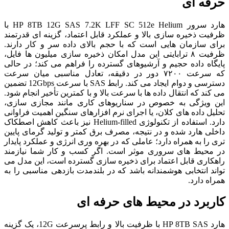
حرفه ای
هارد سرور HP 8TB 12G SAS 7.2K LFF SC 512e Helium با
ظرفیت ذخیره سازی بالا و عملکرد قابل اعتماد، گزینه ای قدرتمند
برای سازمان هایی است که با حجم بالای داده سر و کار دارند.
ظرفیت ۸ ترابایتی این مدل امکان ذخیره سازی میلیون ها فایل،
پایگاه داده حجیم و آرشیوهای گسترده را فراهم می کند؛ در حالی
که سرعت ۷۲۰۰ دور در دقیقه، تعادل مناسبی میان سرعت
دسترسی و دوام ایجاد می کند. رابط SAS با سرعت 12Gbps تضمین
می کند که انتقال داده ها با سرعت بالا و با کمترین تأخیر انجام شود.
این ویژگی به خصوص در سناریوهای کاری مانند مجازی سازی،
تحلیل داده های کلان، یا اجرای نرم افزارهای سنگین اهمیت فراوانی
دارد. استفاده از تکنولوژی Helium-filled نیز باعث کاهش اصطکاک
داخلی هارد شده و در نتیجه، مصرف برق کمتر و تولید گرمای پایین
تری را به همراه دارد؛ عاملی که در بهره وری انرژی و عملکرد پایدار
در محیط های سروری موثر است. اگر کسب و کار شما نیازمند
راهکاری قابل اعتماد برای ذخیره سازی گسترده است، این مدل می
تواند انتخابی هوشمندانه باشد که در بلندمدت بازدهی مناسبی را به
همراه دارد.
کاربرد در محیط های حرفه ای
هارد HP 8TB SAS با ظرفیت بالا و رابط پرسرعت 12G، یک گزینه