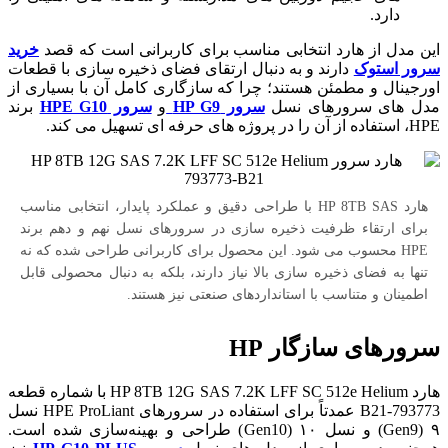
دارد.
این مدل از هارد انتخابی مناسب برای کاربرانی است که قصد
خرید
سرور استوک
دارند و به دنبال ارتقای فضای ذخیره سازی با قطعات
اورجینال و مطمئن هستند؛ چرا که سازگاری کامل آن با بسیاری از
مدل های سرورهای نسل
سرور HP G9
و
سرور HPE G10
برند
HPE، استفاده از آن را در پروژه های حرفه ای تسهیل می کند.
هارد HP 8TB SAS با طراحی دقیق و عملکرد پایدار، انتخابی مناسب
برای ارتقاء ظرفیت ذخیره سازی در سرورهای نسل نهم و دهم برند
HPE محسوب می شود. این محصول برای کاربرانی طراحی شده که نه
تنها به فضای ذخیره سازی بالا نیاز دارند، بلکه به دنبال محصولی قابل
اطمینان و متناسب با استانداردهای صنعتی نیز هستند.
سرورهای سازگار HP
هارد HP 8TB 12G SAS 7.2K LFF SC 512e Helium با شماره قطعه
793773-B21 عمدتاً برای استفاده در سرورهای HPE ProLiant نسل
۹ (Gen9) و نسل ۱۰ (Gen10) طراحی و بهینه‌سازی شده است.