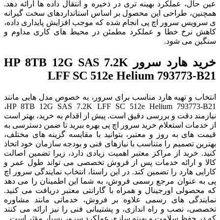
عین حال، عملکرد بهینه تری در ذخیره و انتقال داده ها ارائه دهد.
همچنین، طراحی این محصول بر اساس استانداردهای سخت گیرانه
ی سرویس سرور اچ پی انجام شده که موجب افزایش پایداری داده،
کاهش نرخ خطا و عملکرد مطمئن در محیط های کاری مداوم و
سنگین می شود.
خرید هارد سرور HP 8TB 12G SAS 7.2K
LFF SC 512e Helium 793773-B21
انتخاب و تهیه هارد مناسب برای سرور، به خصوص مدل هایی مانند
HP 8TB 12G SAS 7.2K LFF SC 512e Helium 793773-B21،
نیازمند دقت و بررسی دقیق است. پیش از اقدام به خرید، بهتر است
از خدمات استعلام خرید سرور اچ پی بهره ببرید تا ضمن دسترسی به
قیمت های به روز و معتبر، بتوانید با مقایسه گزینه های مختلف،
بهترین تصمیم را متناسب با نیازهای فنی و بودجه سازمان خود اتخاذ
کنید. خرید از مراکز معتبر اهمیت زیادی دارد، زیرا تضمین اصالت
کالا و ارائه خدمات پس از فروش تخصصی می تواند طول عمر و
کارایی هارد را تضمین کند. در این راستا، انتخاب نمایندگی سرور اچ
پی به عنوان مرجع رسمی فروش، به شما این اطمینان را می دهد
که محصولی اورجینال و همراه با گارانتی معتبر دریافت می کنید.
نمایندگی های رسمی علاوه بر فروش، خدماتی مانند مشاوره
تخصصی، نصب و راه اندازی، و پشتیبانی فنی را نیز ارائه می کنند
که در حفظ سلامت و بهینه سازی عملکرد سرور بسیار مؤثر است.