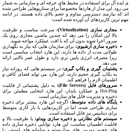
ی ایده آل برای استفاده در محیط های حرفه ای و سازمانی به شمار
می رود. این مدل از هاردها مخصوصاً برای سناریوهایی طراحی شده
اند که نیازمند دسترسی مداوم و حجم بالای داده هستند. در ادامه
مهم ترین کاربردهای آن آورده شده است:
مجازی سازی (Virtualization):
سرعت مناسب و ظرفیت
بالا این امکان را می دهد که چندین ماشین مجازی روی یک
سرور اجرا شوند بدون آن که با افت عملکرد مواجه شوید.
ذخیره سازی آرشیوی:
برای سازمان هایی که نیاز به نگهداری
طولانی مدت از داده ها دارند، این هارد انتخاب مناسبی است
زیرا مصرف انرژی پایین تری دارد و طول عمر بالایی ارائه
می دهد.
پشتیبان گیری و بکاپ گیری:
در سیستم هایی که روزانه نیاز
به بکاپ گیری حجیم دارند، این هارد می تواند فضای کافی و
اطمینان لازم را فراهم کند.
سرورهای فایل (File Servers):
به دلیل پشتیبانی از قابلیت
Hot-Plug و عملکرد پایدار، این هارد انتخابی مطمئن برای
ذخیره و مدیریت فایل های سازمانی است.
پایگاه های داده متوسط:
اگرچه این هارد بیشتر برای ذخیره
سازی طراحی شده، اما در کاربردهایی با بار کاری متوسط
برای دیتابیس نیز قابل استفاده است.
سیستم های نظارتی و ذخیره سازی ویدئو:
با ظرفیت بالا و
قابلیت اطمینان مناسب، این هارد توانایی ذخیره سازی داده
های حجیم دوربین های مداربسته و سامانه های امنیتی را