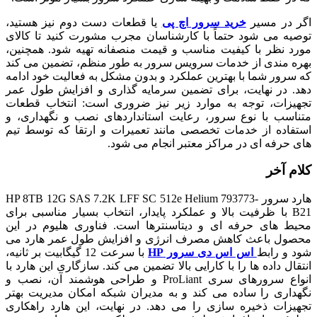
اگر در مسیر
خرید سرور اچ پی
یا قطعات دست دوم نیز هستید،
توصیه می شود حتماً با کارشناسان مجرب مشورت کنید تا کالای
مورد نظر با کیفیت مناسب و قیمت منصفانه تهیه شود. همچنین،
بهره مندی از خدمات سرویس سرور به طور منظم، تضمین می کند
که سرور شما با بهترین عملکرد و بدون مشکل به فعالیت خود ادامه
دهد. در نهایت، برای تضمین سرمایه گذاری و افزایش طول عمر
تجهیزات، توجه به موارد زیر نیز ضروری است: انتخاب قطعات
متناسب با نوع سرور، رعایت استانداردهای نصب و نگهداری، و
استفاده از خدمات تخصصی مانند تعمیرات و ارتقا که توسط تیم
های حرفه ای در مراکز معتبر انجام می شود.
کلام آخر
هارد سرور HP 8TB 12G SAS 7.2K LFF SC 512e Helium 793773-
B21 با ظرفیت بالا و عملکرد پایدار، انتخاب بسیار مناسبی برای
محیط های حرفه ای و دیتاسنترها است. فناوری هلیوم در این
محصول باعث کاهش مصرف انرژی و افزایش طول عمر هارد می
شود و رابط
اس اس دی سرور HP
با سرعت 12 گیگابیت بر ثانیه،
انتقال داده ها را با کارایی بالا تضمین می کند. سازگاری این هارد با
انواع سرورهای سری ProLiant و طراحی هوشمند آن، نصب و
نگهداری را ساده می کند و به مدیران شبکه امکان مدیریت بهتر
تجهیزات ذخیره سازی را می دهد. در نهایت، این هارد راهکاری