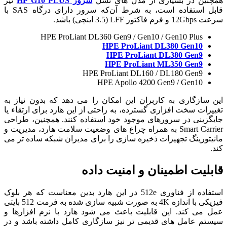
همچنین در بسیاری از مدل های نسل
سرور HP G10 PLUS
نیز
قابل استفاده است، به شرط آن‌که سرور دارای درگاه SAS با
سرعت 12Gbps و فرم فاکتور LFF (3.5 اینچی) باشد.
HPE ProLiant DL360 Gen9 / Gen10 / Gen10 Plus
HPE ProLiant DL380 Gen10
HPE ProLiant DL380 Gen9
HPE ProLiant ML350 Gen9
HPE ProLiant DL160 / DL180 Gen9
HPE Apollo 4200 Gen9 / Gen10
این سازگاری به کاربران این امکان را می دهد که بدون نیاز به
تغییرات سخت افزاری گسترده، به راحتی از این هارد برای ارتقاء یا
جایگزینی در سرورهای موجود خود استفاده کنند. همچنین، طراحی
Smart Carrier به همراه چراغ های وضعیت سلامت هارد، مدیریت و
مانیتورینگ تجهیزات ذخیره سازی را برای مدیران شبکه ساده تر می
کند.
قابلیت اطمینان و امنیت داده
استفاده از فناوری 512e در این هارد بدین معناست که هر بلوک
فیزیکی با اندازه 4K به صورت شبیه سازی شده به فرمت 512 بایتی
عمل می کند. این قابلیت باعث می شود هارد با نرم افزارها و
سیستم عامل های قدیمی تر نیز سازگاری کامل داشته باشد و در