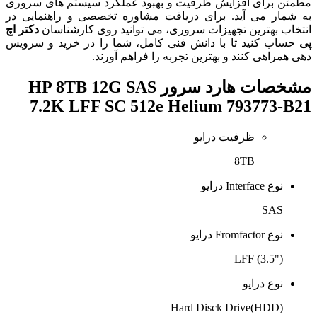
مطمئن برای افزایش ظرفیت و بهبود عملکرد سیستم های سروری
به شمار می آید. برای دریافت مشاوره تخصصی و راهنمایی در
انتخاب بهترین تجهیزات سروری، می توانید روی کارشناسان
دکتر اچ
پی
حساب کنید تا با دانش فنی کامل، شما را در خرید و سرویس
دهی همراهی کنند و بهترین تجربه را فراهم آورند.
مشخصات
هارد سرور HP 8TB 12G SAS
7.2K LFF SC 512e Helium 793773-B21
ظرفیت درایو
8TB
نوع Interface درایو
SAS
نوع Fromfactor درایو
LFF (3.5")
نوع درایو
Hard Disck Drive(HDD)