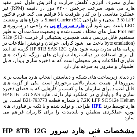
سازی مصرف انرژی، کاهش حرارت و افزایش طول عمر مفید
هارد می شود. سرعت چرخش ۷۲۰۰ دور در دقیقه (RPM) نیز
عملکرد مناسبی را در کنار ظرفیت بالا فراهم می کند. فرم فاکتور
LFF (3.5 اینچی) و طراحی Smart Carrier (SC) با چراغ های وضعیت
LED باعث می شود این
هارد سرور اچ پی
به راحتی در سرورهای
ProLiant نسل های مختلف نصب شده و وضعیت سلامت آن به طور
مستقیم قابل بررسی باشد. همچنین، پشتیبانی از فرمت 512e (512-
byte emulation) باعث می شود کارایی خواندن و نوشتن اطلاعات در
برنامه های مدرن بهینه شود. هارد HP 8TB SAS 12G گزینه ای ایده
آل برای استفاده در دیتاسنترها، سازمان های بزرگ، شرکت های
فناوری اطلاعات و هر محیطی است که به ذخیره سازی پایدار، قابل
اطمینان و مقرون به صرفه نیاز دارد.
در دنیای زیرساخت های شبکه و دیتاسنتر، انتخاب هارد مناسب برای
سرورها از اهمیت بسیار بالایی برخوردار است. یکی از گزینه های
قابل اعتماد برای سازمان ها و کسب و کارهایی که به فضای ذخیره
سازی بالا و پایداری در عملکرد نیاز دارند، هارد HP 8TB 12G SAS
7.2K LFF SC 512e Helium با شماره قطعه 793773-B21 است. این
هارد توسط برند
HPE
طراحی و تولید شده و با تکیه بر فناوری های
نوین، عملکردی مطمئن و بلندمدت را برای کاربران فراهم می
سازد.
مشخصات فنی هارد سرور HP 8TB 12G