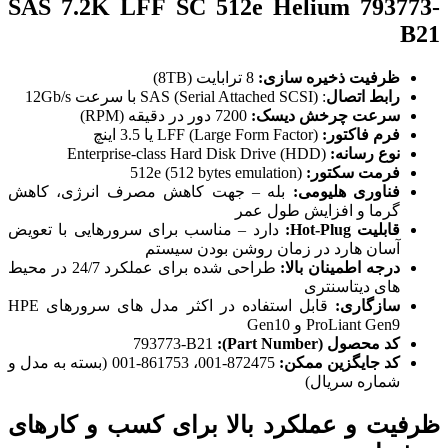
SAS 7.2K LFF SC 512e Helium 793773-
B21
ظرفیت ذخیره سازی:
8 ترابایت (8TB)
رابط اتصال
: SAS (Serial Attached SCSI) با سرعت 12Gb/s
سرعت چرخش دیسک:
7200 دور در دقیقه (RPM)
فرم فاکتور:
LFF (Large Form Factor) یا 3.5 اینچ
نوع رسانه:
Enterprise-class Hard Disk Drive (HDD)
فرمت سکتور:
512e (512 bytes emulation)
فناوری هلیومی:
بله – جهت کاهش مصرف انرژی، کاهش
گرما و افزایش طول عمر
قابلیت Hot-Plug:
دارد – مناسب برای سرورهایی با تعویض
آسان هارد در زمان روشن بودن سیستم
درجه اطمینان بالا:
طراحی شده برای عملکرد 24/7 در محیط
های دیتاسنتری
سازگاری:
قابل استفاده در اکثر مدل های سرورهای HPE
ProLiant Gen9 و Gen10
کد محصول (Part Number):
793773-B21
کد جایگزین ممکن:
872475-001، 861753-001 (بسته به مدل و
شماره سریال)
ظرفیت و عملکرد بالا برای کسب و کارهای