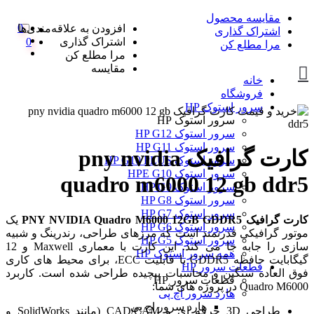
مقایسه محصول
0
افزودن به علاقه‌مندی‌ها
اشتراک گذاری
اشتراک گذاری
0
مرا مطلع کن
مرا مطلع کن
مقایسه
خانه
فروشگاه
سرور استوک HP
سرور استوک HP
سرور استوک HP G12
سرور استوک HP G11
کارت گرافیک pny nvidia
سرور استوک HP G10 PLUS
سرور استوک HPE G10
quadro m6000 12 gb ddr5
سرور استوک HP G9
سرور استوک HP G8
سرور استوک HP G7
کارت گرافیک PNY NVIDIA Quadro M6000 12GB GDDR5
یک
سرور استوک HP G6
موتور گرافیکی قدرتمند است که مرزهای طراحی، رندرینگ و شبیه
سرور استوک HP G5
سازی را جابه جا می کند. این کارت با معماری Maxwell و 12
همه سرور استوک HP
گیگابایت حافظه GDDR5 با قابلیت ECC، برای محیط های کاری
قطعات سرور HP
فوق العاده سنگین و محاسبات پیچیده طراحی شده است. کاربرد
قطعات سرور HP
Quadro M6000 در پروژه های شما:
هارد سرور اچ پی
هارد سرور اچ پی
طراحی 3D حرفه ای و CAD/CAM (مانند SolidWorks و