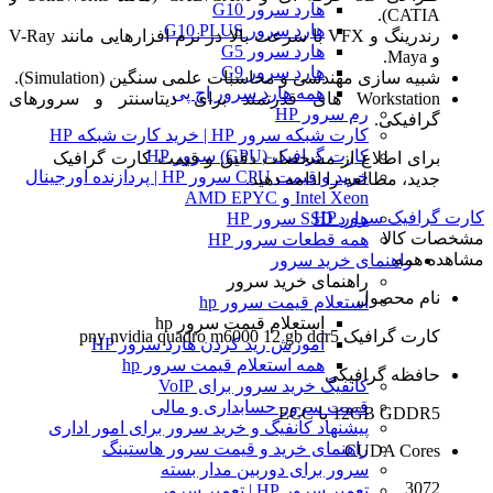
هارد سرور G10
CATIA).
هارد سرور G10 PLUS
رندرینگ و VFX با سرعت بالا در نرم افزارهایی مانند V-Ray
هارد سرور G5
و Maya.
هارد سرور G9
شبیه سازی مهندسی و محاسبات علمی سنگین (Simulation).
همه هارد سرور اچ پی
Workstation های قدرتمند برای دیتاسنتر و سرورهای
رم سرور HP
گرافیکی.
کارت شبکه سرور HP | خرید کارت شبکه HP
کارت گرافیک (GPU) سرور HP
برای اطلاع از مشخصات دقیق و قیمت کارت گرافیک
خرید و قیمت CPU سرور HP | پردازنده اورجینال
جدید، مطالعه را ادامه دهید.
Intel Xeon و AMD EPYC
کارت گرافیک سرور HP
هارد SSD سرور HP
مشخصات کالا
همه قطعات سرور HP
مشاهده همه
راهنمای خرید سرور
راهنمای خرید سرور
نام محصول
استعلام قیمت سرور hp
استعلام قیمت سرور hp
کارت گرافیک pny nvidia quadro m6000 12 gb ddr5
آموزش ريد كردن هارد سرور HP
همه استعلام قیمت سرور hp
حافظه گرافیکی
کانفیگ خرید سرور برای VoIP
قیمت سرور حسابداری و مالی
12GB GDDR5 با ECC
پیشنهاد کانفیگ و خرید سرور برای امور اداری
راهنمای خرید و قیمت سرور هاستینگ
CUDA Cores
سرور برای دوربین مدار بسته
3072
تعمیر سرور HP | تعمیر سرور