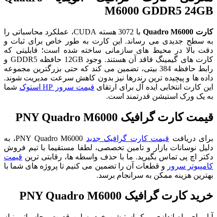
M6000 GDDR5 24GB
کارت Quadro M6000
با 3072 هسته CUDA، عملکرد محاسباتی را
به سطح جدیدی می رساند. این کارت به طور خاص برای ثبات و
دقت بالا در محیط های سازمانی ساخته شده است؛ قابلیتی که
کارت های گیمینگ فاقد آن هستند. وجود 12GB حافظه GDDR5 و
رابط حافظه 384 بیتی، تضمین می کند که حتی بزرگترین مجموعه
داده ها و پیچیده ترین رندرها نیز بدون کاهش سرعت مدیریت شوند.
این کارت انتخابی ایده آل برای ارتقای
قیمت سرور HP استوک
شما
به یک ورک استیشن قدرتمند است.
قیمت کارت گرافیک PNY Quadro M6000
برای دریافت
قیمت کارت گرافیک جدید
PNY Quadro M6000، به
دلیل نوسانات بازار و تامین تخصصی، لطفا مستقیما با تیم فروش
دکتر اچ پی تماس بگیرید. ما با حذف واسطه ها، رقابتی ترین
قیمت
کامپیوتر سرور
و قطعات آن را تضمین می کنیم تا پروژه های شما با
بهترین هزینه ممکن به سرانجام برسد.
خرید کارت گرافیک PNY Quadro M6000
آیا برای راه اندازی ورک استیشن خود به این قدرت محاسباتی نیاز