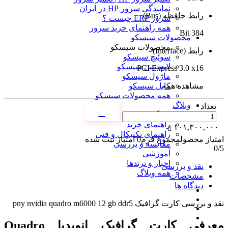
نمایندگی سرور HP در ایران
رابط حافظه (Bus)
سرور ERP چیست ؟
همه راهنمای خرید سرور
384 Bit
محصولات سیسکو
محصولات سیسکو
رابط (Interface)
سوئیچ سیسکو
لایسنس سیسکو
PCI Express 3.0 x16
ماژول سیسکو
مشاهده همه
کابل سیسکو
همه محصولات سیسکو
وبلاگ
تعداد
وبلاگ
راهنمای خرید
۱۰۱,۳۰۰,۰۰۰
راهنمای تکنیکال و فنی
امتیاز محصول
مجموع فرم
0
امتیاز ثبت شده
مقایسه و بررسی
0
/5
آموزشی
اخبار و ترندها
نقد و بررسی
همه وبلاگ
مشخصات
دیدگاه ها
نقد و بررسی
کارت گرافیک pny nvidia quadro m6000 12 gb ddr5
معرفی کارت گرافیک انویدیا Quadro