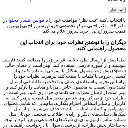
با انتخاب دکمه "ثبت نظر" موافقت خود را با
قوانین انتشار محتوا
در
دکتر HP - دکتر اچ پی مرکز تخصصی فروش سرور اچ پی | بهترین
قیمت سرور اچ پی | خرید سرور اعلام می‌کنم.
دیگران را با نوشتن نظرات خود، برای انتخاب این
محصول راهنمایی کنید.
لطفا پیش از ارسال نظر، خلاصه قوانین زیر را مطالعه کنید: فارسی
بنویسید و از کیبورد فارسی استفاده کنید. بهتر است از فضای خالی
(Space) بیش‌از‌حدِ معمول، شکلک یا ایموجی استفاده نکنید و از
کشیدن حروف یا کلمات با صفحه‌کلید بپرهیزید. نظرات خود را
براساس تجربه و استفاده‌ی عملی و با دقت به نکات فنی ارسال
کنید؛ بدون تعصب به محصول خاص، مزایا و معایب را بازگو کنید و
بهتر است از ارسال نظرات چندکلمه‌‌ای خودداری کنید. بهتر است در
نظرات خود از تمرکز روی عناصر متغیر مثل قیمت، پرهیز کنید. به
کاربران و سایر اشخاص احترام بگذارید. پیام‌هایی که شامل محتوای
توهین‌آمیز و کلمات نامناسب باشند، حذف می‌شوند. از ارسال
لینک‌های سایت‌های دیگر و ارایه‌ی اطلاعات شخصی خودتان مثل
شماره تماس، ایمیل و آی‌دی شبکه‌های اجتماعی پرهیز کنید. با توجه
به ساختار بخش نظرات، از پرسیدن سوال یا درخواست راهنمایی در