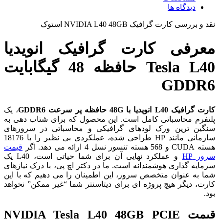
دیدگاه ها
نقد و بررسی
کارت گرافیک NVIDIA L40 48GB استوک
معرفی کارت گرافیک انویدیا
Tesla L40 حافظه 48 گیگابایت
GDDR6
کارت گرافیک L40 انویدیا با 48G حافظه پر سرعت GDDR6
، یک
پلتفرم محاسباتی کامل است. این محصول که برای شتاب دهی به
سنگین ترین ورک لودهای گرافیکی و محاسباتی در سرورهای
سازمانی مانند HP طراحی شده، عملکردی بی نظیر را با 18176
هسته CUDA و 568 هسته تنسور نسل 4 ارائه می دهد. اگر
قیمت
سرور HP
و عملکرد نهایی آن برای شما حیاتی است، L40 یک
سرمایه گذاری هوشمندانه است. ما در دکتر اچ پی، با درک نیازهای
شما به عنوان متخصص سرور، این اطمینان را می دهیم که با این
کارت، دیگر هیچ پروژه ای برای دیتاسنتر شما “غیر ممکن” نخواهد
بود.
قیمت NVIDIA Tesla L40 48GB PCIE