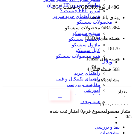
نمایندگی سرور HP در ایران
48G از نوع GDDR6 با قابلیت ECC
سرور ERP چیست ؟
همه راهنمای خرید سرور
پهنای باند حافظه
محصولات سیسکو
864 GB/s
محصولات سیسکو
سوئیچ سیسکو
هسته های CUDA
لایسنس سیسکو
ماژول سیسکو
18176
کابل سیسکو
همه محصولات سیسکو
هسته های Tensor
وبلاگ
وبلاگ
568 هسته نسل 4
راهنمای خرید
راهنمای تکنیکال و فنی
مشاهده همه
مقایسه و بررسی
آموزشی
تعداد
اخبار و ترندها
همه وبلاگ
۷۰۰,۰۰۰,۰۰۰
امتیاز محصول
مجموع فرم
0
امتیاز ثبت شده
0
/5
نقد و بررسی
مشخصات