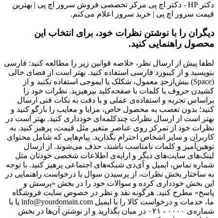
دکتر HP - دکتر اچ پی مرکز تخصصی فروش سرور اچ پی | بهترین
قیمت سرور اچ پی | خرید سرور اعلام می‌کنم.
دیگران را با نوشتن نظرات خود، برای انتخاب این
محصول راهنمایی کنید.
لطفا پیش از ارسال نظر، خلاصه قوانین زیر را مطالعه کنید: فارسی
بنویسید و از کیبورد فارسی استفاده کنید. بهتر است از فضای خالی
(Space) بیش‌از‌حدِ معمول، شکلک یا ایموجی استفاده نکنید و از
کشیدن حروف یا کلمات با صفحه‌کلید بپرهیزید. نظرات خود را
براساس تجربه و استفاده‌ی عملی و با دقت به نکات فنی ارسال
کنید؛ بدون تعصب به محصول خاص، مزایا و معایب را بازگو کنید و
بهتر است از ارسال نظرات چندکلمه‌‌ای خودداری کنید. بهتر است در
نظرات خود از تمرکز روی عناصر متغیر مثل قیمت، پرهیز کنید. به
کاربران و سایر اشخاص احترام بگذارید. پیام‌هایی که شامل محتوای
توهین‌آمیز و کلمات نامناسب باشند، حذف می‌شوند. از ارسال
لینک‌های سایت‌های دیگر و ارایه‌ی اطلاعات شخصی خودتان مثل
شماره تماس، ایمیل و آی‌دی شبکه‌های اجتماعی پرهیز کنید. با توجه
به ساختار بخش نظرات، از پرسیدن سوال یا درخواست راهنمایی در
این بخش خودداری کرده و سوالات خود را در بخش «پرسش و
پاسخ» مطرح کنید. هرگونه نقد و نظر در خصوص سایت فروشگاه
ما، خدمات و درخواست کالا را با ایمیل info@yourdomain.com یا با
شماره‌ی ۰۰۰۰ - ۰۲۱ در میان بگذارید و از نوشتن آن‌ها در بخش