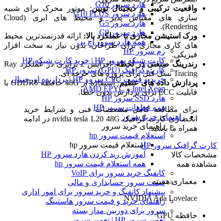
هارد سرور G10
واقعیت ترکیبی و دیجیتال تویین
: موتور محرک برای شبیه
هارد سرور G10 PLUS
سازی های مقیاس پذیر و محیط های ابری (Cloud
هارد سرور G5
Rendering).
هارد سرور G9
ورک استیشن مجازی با عملکرد بالا:
ارائه قدرتمندترین محیط
همه هارد سرور اچ پی
های کاری مجازی برای طراحان، بدون نیاز به سخت افزار
رم سرور HP
فیزیکی.
کارت شبکه سرور HP | خرید کارت شبکه HP
رندرینگ صنعتی در لحظه
: افزایش 2 برابری در عملکرد Ray
کارت گرافیک (GPU) سرور HP
Tracing نسل قبل برای پروژه های حرفه ای.
خرید و قیمت CPU سرور HP | پردازنده اورجینال
پردازش داده های عظیم
: استفاده از 48G حافظه GDDR6 با
Intel Xeon و AMD EPYC
قابلیت ECC برای پردازش بدون خطا.
هارد SSD سرور HP
همه قطعات سرور HP
برای مطالعه کامل مشخصات فنی و شرایط خرید
راهنمای خرید سرور
انحصاری کارت گرافیک nvidia tesla L20 48G در ادامه
راهنمای خرید سرور
همراه ما باشید.
استعلام قیمت سرور hp
استعلام قیمت سرور hp
کارت گرافیک سرور HP
آموزش ريد كردن هارد سرور HP
مشخصات کالا
همه استعلام قیمت سرور hp
مشاهده همه
کانفیگ خرید سرور برای VoIP
معماری هسته
قیمت سرور حسابداری و مالی
پیشنهاد کانفیگ و خرید سرور برای امور اداری
NVIDIA Ada Lovelace
راهنمای خرید و قیمت سرور هاستینگ
سرور برای دوربین مدار بسته
حافظه GPU
تعمیر سرور HP | تعمیر سرور