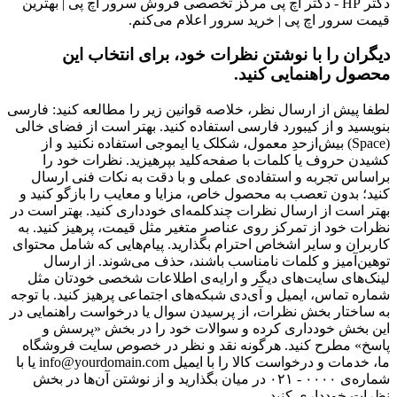
دکتر HP - دکتر اچ پی مرکز تخصصی فروش سرور اچ پی | بهترین
قیمت سرور اچ پی | خرید سرور اعلام می‌کنم.
دیگران را با نوشتن نظرات خود، برای انتخاب این
محصول راهنمایی کنید.
لطفا پیش از ارسال نظر، خلاصه قوانین زیر را مطالعه کنید: فارسی
بنویسید و از کیبورد فارسی استفاده کنید. بهتر است از فضای خالی
(Space) بیش‌از‌حدِ معمول، شکلک یا ایموجی استفاده نکنید و از
کشیدن حروف یا کلمات با صفحه‌کلید بپرهیزید. نظرات خود را
براساس تجربه و استفاده‌ی عملی و با دقت به نکات فنی ارسال
کنید؛ بدون تعصب به محصول خاص، مزایا و معایب را بازگو کنید و
بهتر است از ارسال نظرات چندکلمه‌‌ای خودداری کنید. بهتر است در
نظرات خود از تمرکز روی عناصر متغیر مثل قیمت، پرهیز کنید. به
کاربران و سایر اشخاص احترام بگذارید. پیام‌هایی که شامل محتوای
توهین‌آمیز و کلمات نامناسب باشند، حذف می‌شوند. از ارسال
لینک‌های سایت‌های دیگر و ارایه‌ی اطلاعات شخصی خودتان مثل
شماره تماس، ایمیل و آی‌دی شبکه‌های اجتماعی پرهیز کنید. با توجه
به ساختار بخش نظرات، از پرسیدن سوال یا درخواست راهنمایی در
این بخش خودداری کرده و سوالات خود را در بخش «پرسش و
پاسخ» مطرح کنید. هرگونه نقد و نظر در خصوص سایت فروشگاه
ما، خدمات و درخواست کالا را با ایمیل info@yourdomain.com یا با
شماره‌ی ۰۰۰۰ - ۰۲۱ در میان بگذارید و از نوشتن آن‌ها در بخش
نظرات خودداری کنید.