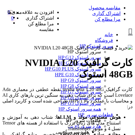
مقایسه محصول
0
افزودن به علاقه‌مندی‌ها
اشتراک گذاری
اشتراک گذاری
0
مرا مطلع کن
مرا مطلع کن
مقایسه
خانه
فروشگاه
سرور استوک HP
سرور استوک HP
سرور استوک HP G12
کارت گرافیک NVIDIA L20
سرور استوک HP G11
سرور استوک HP G10 PLUS
48GB استوک
سرور استوک HPE G10
سرور استوک HP G9
سرور استوک HP G8
کارت گرافیک nvidia tesla L20 48G نقطه عطفی در معماری Ada
سرور استوک HP G7
Lovelace است که برای شتاب دهی به سنگین ترین بارهای کاری AI
سرور استوک HP G6
و محاسبات با عملکرد بالا (HPC) طراحی شده است و کاربرد اصلی
سرور استوک HP G5
در:
همه سرور استوک HP
قطعات سرور HP
هوش مصنوعی مولد و LLMها
: شتاب دهی به آموزش و
قطعات سرور HP
استنتاج مدل های زبان بزرگ با استفاده از هسته های Tensor
هارد سرور اچ پی
نسل 4 و موتور Transformer.
هارد سرور اچ پی
مجازی سازی GPU (vGPU)
: تخصیص منابع گرافیکی با