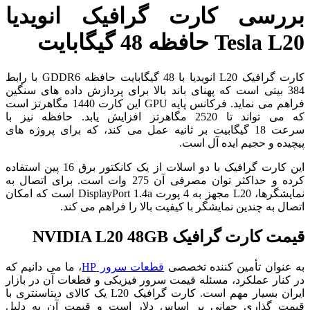
بررسی
کارت گرافیک انویدیا
Tesla L20 حافظه 48 گیگابایت
کارت گرافیک L20 انویدیا با 48 گیگابایت حافظه GDDR6 با رابط
384 بیتی است که پهنای باند بالا برای پردازش داده های سنگین
فراهم می نماید. فرکانس پایه GPU این کارت 1440 مگاهرتز است
که می تواند تا 2520 مگاهرتز افزایش یابد. حافظه نیز با
سرعت 18 گیگابیت بر ثانیه عمل می کند، که برای پروژه های
پیچیده و حجیم ایده آل است.
این کارت گرافیک با دو اسلات از یک کانکتور برق 16 پین استفاده
کرده و حداکثر توان مصرفی آن 275 وات است. برای اتصال به
نمایشگرها، L20 مجهز به 4 پورت DisplayPort 1.4a است که امکان
اتصال به چندین نمایشگر با کیفیت بالا را فراهم می کند.
قیمت کارت گرافیک NVIDIA L20 48GB
به عنوان تأمین کننده تخصصی
قطعات سرور HP
، ما می دانیم که
در کنار عملکرد، مسئله قیمت سرور فیزیکی و قطعات آن در بازار
ایران بسیار مهم است. کارت گرافیک L20 یک کالای دیتاسنتری با
قیمت گذاری جهانی بر اساس دلار است و قیمت آن به دلیل