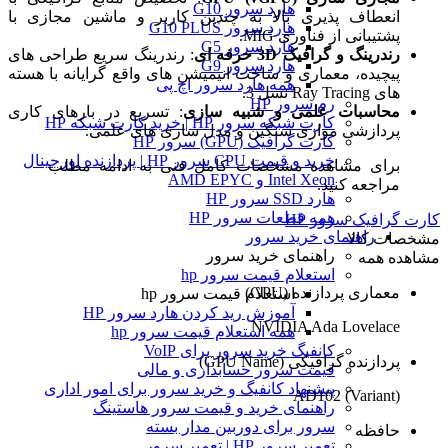
هارد سرور G10
انعطاف پذیری بالا به چندین کاربر و ماشین مجازی با
هارد سرور G10 PLUS
پشتیبانی از فناوری MIG.
هارد سرور G5
رندرینگ و گرافیک 3D حرفه ای
: رندرینگ سریع طراحی های
هارد سرور G9
پیچیده، معماری و ساخت انیمیشن های واقع گرایانه با هسته
همه هارد سرور اچ پی
های Ray Tracing نسل 3.
رم سرور HP
محاسبات علمی و شبیه سازی
: تسریع در بارهای کاری
کارت شبکه سرور HP | خرید کارت شبکه HP
پردازشی موازی سنگین و مدل سازی های علمی.
کارت گرافیک (GPU) سرور HP
خرید و قیمت CPU سرور HP | پردازنده اورجینال
برای مشاهده مشخصات کامل فنی به ادامه مطلب
Intel Xeon و AMD EPYC
مراجعه کنید.
هارد SSD سرور HP
همه قطعات سرور HP
کارت گرافیک سرور HP
راهنمای خرید سرور
مشخصات کالا
راهنمای خرید سرور
مشاهده همه
استعلام قیمت سرور hp
معماری پردازنده (GPU)
استعلام قیمت سرور hp
آموزش ريد كردن هارد سرور HP
NVIDIA Ada Lovelace
همه استعلام قیمت سرور hp
کانفیگ خرید سرور برای VoIP
پردازنده گرافیکی (GPU Name)
قیمت سرور حسابداری و مالی
پیشنهاد کانفیگ و خرید سرور برای امور اداری
AD102 (Variant)
راهنمای خرید و قیمت سرور هاستینگ
سرور برای دوربین مدار بسته
حافظه
تعمیر سرور HP | تعمیر سرور