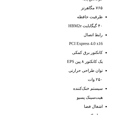
۷۶۵ مگاهرتز
ظرفیت حافظه
۴۰ گیگابایت HBM2e
رابط اتصال
PCI Express 4.0 x16
کانکتور برق کمکی
یک کانکتور ۸ پین EPS
توان طراحی حرارتی
۲۵۰ وات
سیستم خنک‌کننده
هیت‌سینک پسیو
اشغال فضا