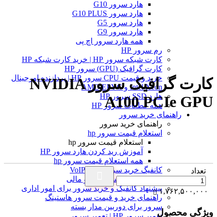
هارد سرور G10
هارد سرور G10 PLUS
هارد سرور G5
هارد سرور G9
همه هارد سرور اچ پی
رم سرور HP
کارت شبکه سرور HP | خرید کارت شبکه HP
کارت گرافیک (GPU) سرور HP
خرید و قیمت CPU سرور HP | پردازنده اورجینال
کارت گرافیک سرور NVIDIA
Intel Xeon و AMD EPYC
هارد SSD سرور HP
A100 PCIe GPU
همه قطعات سرور HP
راهنمای خرید سرور
راهنمای خرید سرور
استعلام قیمت سرور hp
استعلام قیمت سرور hp
آموزش ريد كردن هارد سرور HP
همه استعلام قیمت سرور hp
کانفیگ خرید سرور برای VoIP
تعداد
قیمت سرور حسابداری و مالی
پیشنهاد کانفیگ و خرید سرور برای امور اداری
۱,۷۶۲,۵۰۰,۰۰۰
راهنمای خرید و قیمت سرور هاستینگ
سرور برای دوربین مدار بسته
ویژگی محصول
تعمیر سرور HP | تعمیر سرور