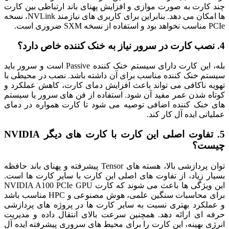
چند کارت به صورت موازی و افزایش پهنای باند ارتباطی بین کارت
ها امکان می دهد. بنابراین برای کاربری های نیازمند NVLink، نسخه
PCIe مناسب نخواهد بود و استفاده از نسخه SXM ضروری است.
4. نصب کارت در سرور نیاز به خنک کننده خاص دارد؟
بله، این کارت دارای سیستم خنک کننده Passive است و سرور باید
سیستم خنک کننده مناسب برای آن داشته باشد. نصب در محیطی با
تهویه ناکافی می تواند باعث افزایش دمای کارت، کاهش عملکرد و
کوتاه شدن عمر مفید آن شود. استفاده از فن های سرور یا سیستم
های خنک کننده اضافی توصیه می شود تا کارت همواره در دمای
عملیاتی ایده آل کار کند.
5. تفاوت اصلی این کارت با کارت های دیگر NVIDIA
چیست؟
توان پردازشی بالا، هسته های Tensor پیشرفته و پهنای باند حافظه
بسیار زیاد، از تفاوت های اصلی این کارت با سایر کارت ها است.
این ویژگی ها باعث می شوند که کارت NVIDIA A100 PCIe GPU
برای محاسبات سنگین علمی، هوش مصنوعی و HPC مناسب باشد
و عملکرد بهتری نسبت به سایر کارت ها در پروژه های پردازشی
حرفه ای ارائه دهد. همچنین سرعت بالای انتقال داده و مدیریت
انرژی بهینه، این کارت را برای محیط های سروری پیشرفته ایده آل