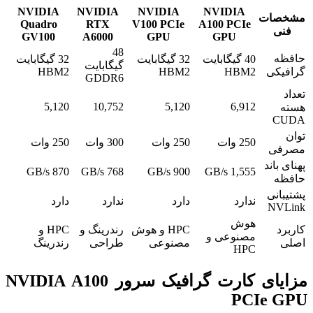
NVIDIA
NVIDIA
NVIDIA
NVIDIA
مشخصات
Quadro
RTX
V100 PCIe
A100 PCIe
فنی
GV100
A6000
GPU
GPU
48
حافظه
40 گیگابایت
32 گیگابایت
32 گیگابایت
گیگابایت
گرافیکی
HBM2
HBM2
HBM2
GDDR6
تعداد
5,120
10,752
5,120
6,912
هسته
CUDA
توان
250 وات
250 وات
300 وات
250 وات
مصرفی
پهنای باند
870 GB/s
768 GB/s
900 GB/s
1,555 GB/s
حافظه
پشتیبانی
ندارد
دارد
ندارد
دارد
NVLink
هوش
کاربرد
HPC و هوش
رندرینگ و
HPC و
مصنوعی و
اصلی
مصنوعی
طراحی
رندرینگ
HPC
مزایای کارت گرافیک سرور NVIDIA A100
PCIe GPU