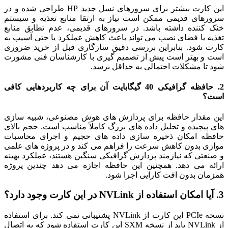
این کارت بیشتر برای سرورهای نسل جدید HP طراحی شده و در
سرورهای قدیمی ممکن است نیاز به ارتقا منابع تغذیه و سیستم
خنک کننده داشته باشد. در سرورهای قدیمی، عدم تطابق منابع
تغذیه یا فضای نصب می تواند باعث کاهش عملکرد یا حتی آسیب به
کارت شود. بنابراین بررسی دقیق سازگاری قبل از خرید ضروری
است و بهتر است پیش از تصمیم گیری با کارشناسان فنی مشورت
شود تا مشکلات احتمالی به حداقل برسد.
2. حافظه گرافیکی 40 گیگابایت آن برای چه کاربردهایی کافی
است؟
این مقدار حافظه برای پردازش های هوش مصنوعی، شبیه سازی
های پیچیده و تحلیل داده های بزرگ کاملاً مناسب است. حجم بالای
حافظه امکان ذخیره سازی داده های حجیم و اجرای محاسبات
موازی بدون کاهش سرعت را فراهم می کند و در پروژه های علمی
و صنعتی که نیازمند پردازش گرافیکی سنگین هستند، عملکرد بهینه
ارائه می دهد. همچنین این حافظه اجازه می دهد چندین پروژه
همزمان بدون افت کارایی اجرا شود.
3. آیا امکان استفاده از NVLink در این کارت وجود دارد؟
نسخه PCIe این کارت از NVLink پشتیبانی نمی کند. برای استفاده
از NVLink باید از نسخه SXM این کارت استفاده شود که به اتصال