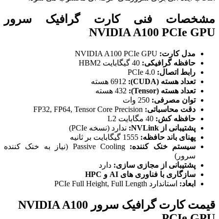
مشخصات فنی کارت گرافیک سرور
NVIDIA A100 PCIe GPU
مدل کارت:
NVIDIA A100 PCIe GPU
حافظه گرافیکی:
40 گیگابایت HBM2
رابط اتصال:
PCIe 4.0
تعداد هسته (CUDA):
6912 هسته
تعداد هسته (Tensor):
432 هسته
توان مصرفی:
250 وات
دقت محاسباتی:
FP32, FP64, Tensor Core Precision
حافظه کش:
40 مگابایت L2
پشتیبانی از NVLink:
ندارد (نسخه PCIe)
پهنای باند حافظه:
1555 گیگابایت بر ثانیه
سیستم خنک کننده:
Passive Cooling (نیاز به خنک کننده
سرور)
پشتیبانی از مجازی سازی:
دارد
سازگاری با فناوری های AI و HPC
ابعاد:
استاندارد PCIe Full Height, Full Length
قیمت کارت گرافیک سرور NVIDIA A100
PCIe GPU