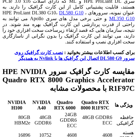
سری HPE ProLiant DL و ML که دارای اسلات PCIe 3.0 x16
هستند، قابلیت پشتیبانی کامل از این کارت گرافیک را دارند. به
عنوان نمونه، سرورهای HPE ProLiant DL380 G10،
،
DL580 G10
ML350 G10
و حتی برخی مدل های سری Apollo می توانند به
راحتی از قدرت پردازشی این کارت گرافیک بهره مند شوند. در
نتیجه، سازمان هایی که قصد ارتقاء زیرساخت سخت افزاری خود را
دارند، می توانند این کارت گرافیک را بدون نگرانی از ناسازگاری
سخت افزاری نصب و استفاده کنند.
برای کسب اطلاعات بیشتر بخوانید :
نصب کارت گرافیک روی
سرور DL580 G9 اتصال این گرافیک ها با Nvlink به همدیگر
مقایسه کارت گرافیک سرور HPE NVIDIA
Quadro RTX 8000 Graphics Accelerator
R1F97C با محصولات مشابه
NVIDIA
NVIDIA
Quadro
Quadro RTX
ویژگی ها
H100
A40
RTX 6000
8000 R1F97C
24GB
حافظه
48GB GDDR6
48GB
80GB
GDDR6
HBM2e
GDDR6
ECC
گرافیکی
ECC
هسته
16896
10752
4608
4608