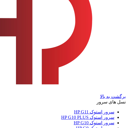
برگشت به بالا
نسل های سرور
سرور استوک HP G11
سرور استوک HP G10 PLUS
سرور استوک HP G10