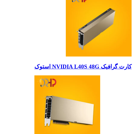
کارت گرافیک NVIDIA L40S 48G استوک