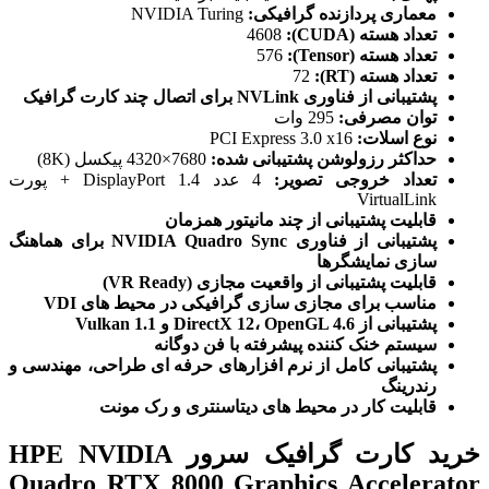
معماری پردازنده گرافیکی:
NVIDIA Turing
تعداد هسته (CUDA):
4608
تعداد هسته (Tensor):
576
تعداد هسته (RT):
72
پشتیبانی از فناوری NVLink برای اتصال چند کارت گرافیک
توان مصرفی:
295 وات
نوع اسلات:
PCI Express 3.0 x16
حداکثر رزولوشن پشتیبانی شده:
7680×4320 پیکسل (8K)
تعداد خروجی تصویر:
4 عدد DisplayPort 1.4 + پورت
VirtualLink
قابلیت پشتیبانی از چند مانیتور همزمان
پشتیبانی از فناوری NVIDIA Quadro Sync برای هماهنگ
سازی نمایشگرها
قابلیت پشتیبانی از واقعیت مجازی (VR Ready)
مناسب برای مجازی سازی گرافیکی در محیط های VDI
پشتیبانی از DirectX 12، OpenGL 4.6 و Vulkan 1.1
سیستم خنک کننده پیشرفته با فن دوگانه
پشتیبانی کامل از نرم افزارهای حرفه ای طراحی، مهندسی و
رندرینگ
قابلیت کار در محیط های دیتاسنتری و رک مونت
خرید کارت گرافیک سرور HPE NVIDIA
Quadro RTX 8000 Graphics Accelerator