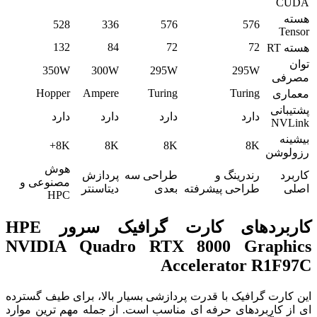
CUDA
هسته
528
336
576
576
Tensor
132
84
72
72
هسته RT
توان
350W
300W
295W
295W
مصرفی
Hopper
Ampere
Turing
Turing
معماری
پشتیبانی
دارد
دارد
دارد
دارد
NVLink
بیشینه
8K+
8K
8K
8K
رزولوشن
هوش
کاربرد
رندرینگ و
طراحی سه
پردازش
مصنوعی و
اصلی
طراحی پیشرفته
بعدی
دیتاسنتر
HPC
کاربردهای کارت گرافیک سرور HPE
NVIDIA Quadro RTX 8000 Graphics
Accelerator R1F97C
این کارت گرافیک با قدرت پردازشی بسیار بالا، برای طیف گسترده
ای از کاربردهای حرفه ای مناسب است. از جمله مهم ترین موارد