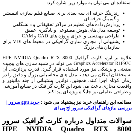
استفاده آن می توان به موارد زیر اشاره کرد:
رندرینگ حرفه ای سه بعدی برای صنایع فیلم سازی، انیمیشن
و گیمینگ حرفه ای
پردازش داده های عظیم در مراکز تحقیقاتی و دانشگاهی
توسعه مدل های هوش مصنوعی و یادگیری عمیق
طراحی مهندسی و اجرای پروژه های CAD و CAM
پشتیبانی از مجازی سازی گرافیکی در محیط های VDI برای
سازمان های بزرگ
علاوه بر این، کارت گرافیک HPE NVIDIA Quadro RTX 8000
Graphics Accelerator R1F97C می تواند در شبیه سازی های پیچیده
صنعتی و پزشکی نیز مورد استفاده قرار گیرد. قدرت پردازشی آن
به محققان امکان می دهد تا مدل های محاسباتی بزرگ و دقیق را در
زمان کوتاه اجرا کنند. همچنین، توانایی پشتیبانی از چند مانیتور و
واقعیت مجازی باعث می شود این کارت گرافیک در صنایع آموزشی
و طراحی تعاملی نیز جایگاه ویژه ای پیدا کند.
مطالعه این راهنمای خرید نیز پیشنهاد می شود :
خرید gpu سرور |
بررسی نیازهای گرافیکی سرور اچ پی ای
سوالات متداول درباره کارت گرافیک سرور
HPE NVIDIA Quadro RTX 8000