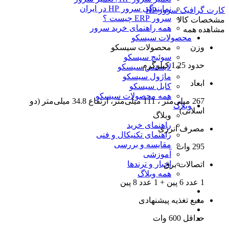
نمایندگی سرور HP در ایران
کارت گرافیک سرور HP
سرور ERP چیست ؟
مشخصات کالا
همه راهنمای خرید سرور
مشاهده همه
محصولات سیسکو
وزن
محصولات سیسکو
سوئیچ سیسکو
حدود 1.25 کیلوگرم
لایسنس سیسکو
ماژول سیسکو
ابعاد
کابل سیسکو
همه محصولات سیسکو
267 میلی‌متر ، 111 میلی‌متر، ارتفاع 34.8 میلی‌متر (دو
وبلاگ
اسلاتی)
وبلاگ
راهنمای خرید
مصرف انرژی
راهنمای تکنیکال و فنی
مقایسه و بررسی
295 وات
آموزشی
اخبار و ترندها
اتصالات برق
همه وبلاگ
1 عدد 6 پین + 1 عدد 8 پین
منبع تغذیه پیشنهادی
حداقل 600 وات