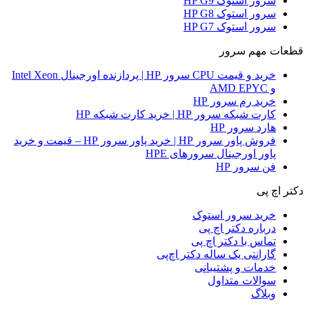
سرور استوک HP G9
سرور استوک HP G8
سرور استوک HP G7
قطعات مهم سرور
خرید و قیمت CPU سرور HP | پردازنده اورجینال Intel Xeon
و AMD EPYC
خرید رم سرور HP
کارت شبکه سرور HP | خرید کارت شبکه HP
هارد سرور HP
فروش پاور سرور HP | خرید پاور سرور HP – قیمت و خرید
پاور اورجینال سرورهای HPE
فن سرور HP
دکتر اچ پی
خرید سرور استوک
درباره دکتر اچ پی
تماس با دکتر اچ پی
گارانتی یک ساله دکتر اچ‌پی
خدمات و پشتیبانی
سوالات متداول
وبلاگ