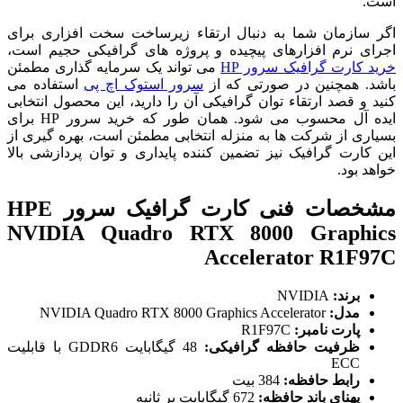
است.
اگر سازمان شما به دنبال ارتقاء زیرساخت سخت افزاری برای
اجرای نرم افزارهای پیچیده و پروژه های گرافیکی حجیم است،
خرید کارت گرافیک سرور HP
می تواند یک سرمایه گذاری مطمئن
باشد. همچنین در صورتی که از
سرور استوک اچ پی
استفاده می
کنید و قصد ارتقاء توان گرافیکی آن را دارید، این محصول انتخابی
ایده آل محسوب می شود. همان طور که خرید سرور HP برای
بسیاری از شرکت ها به منزله انتخابی مطمئن است، بهره گیری از
این کارت گرافیک نیز تضمین کننده پایداری و توان پردازشی بالا
خواهد بود.
مشخصات فنی کارت گرافیک سرور HPE
NVIDIA Quadro RTX 8000 Graphics
Accelerator R1F97C
برند:
NVIDIA
مدل:
NVIDIA Quadro RTX 8000 Graphics Accelerator
پارت نامبر:
R1F97C
ظرفیت حافظه گرافیکی:
48 گیگابایت GDDR6 با قابلیت
ECC
رابط حافظه:
384 بیت
پهنای باند حافظه:
672 گیگابایت بر ثانیه