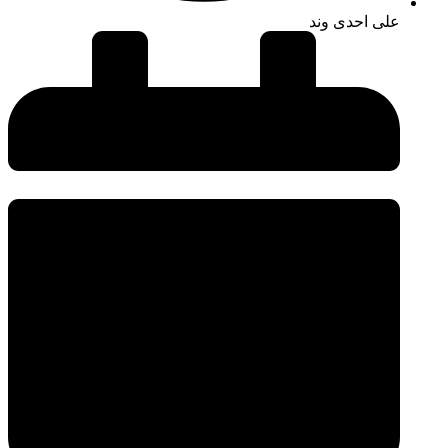
علی احدی وند