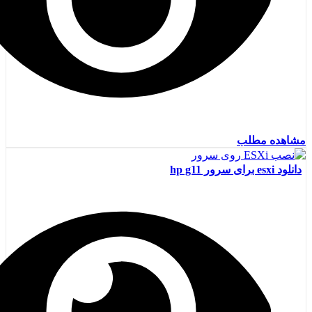
مشاهده مطلب
دانلود esxi برای سرور hp g11