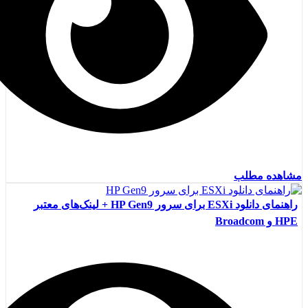
مشاهده مطلب
راهنمای دانلود ESXi برای سرور HP Gen9 + لینک‌های معتبر
HPE و Broadcom