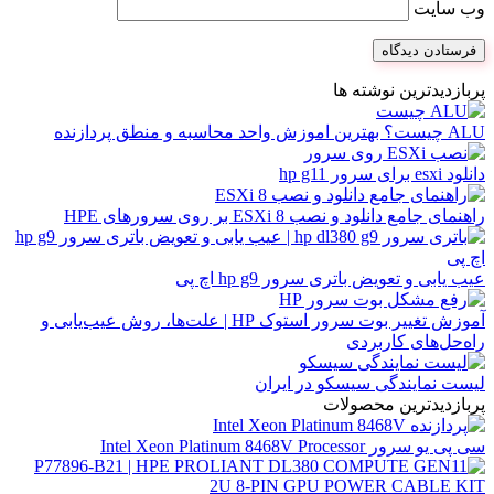
وب‌ سایت
پربازدیدترین نوشته ها
ALU چیست؟ بهترین اموزش واحد محاسبه و منطق پردازنده
دانلود esxi برای سرور hp g11
راهنمای جامع دانلود و نصب ESXi 8 بر روی سرورهای HPE
عیب یابی و تعویض باتری سرور hp g9 اچ پی
آموزش تغییر بوت سرور استوک HP | علت‌ها، روش عیب‌یابی و
راه‌حل‌های کاربردی
لیست نمایندگی سیسکو در ایران
پربازدیدترین محصولات
سی پی یو سرور Intel Xeon Platinum 8468V Processor