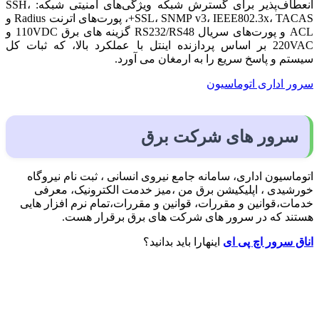
انعطاف‌پذیر برای گسترش شبکه ویژگی‌های امنیتی شبکه: SSH،
SSL، SNMP v3، IEEE802.3x، TACAS+، پورت‌های اترنت Radius و
ACL و پورت‌های سریال RS232/RS48 گزینه های برق 110VDC و
220VAC بر اساس پردازنده اینتل با عملکرد بالا، که ثبات کل
سیستم و پاسخ سریع را به ارمغان می آورد.
سرور اداری اتوماسیون
سرور های شرکت برق
اتوماسیون اداری، سامانه جامع نیروی انسانی ، ثبت نام نیروگاه
خورشیدی ، اپلیکیشن برق من ،میز خدمت الکترونیک، معرفی
خدمات،قوانین و مقررات، قوانین و مقررات،تمام نرم افزار هایی
هستند که در سرور های شرکت های برق برقرار هست.
اناق سرور اچ پی ای
اینهارا باید بدانید؟