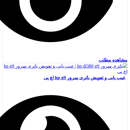
مشاهده مطلب
عیب یابی و تعویض باتری سرور hp g9 اچ پی