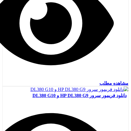
مشاهده مطلب
دانلود فریمور سرور HP DL380 G9 و DL380 G10