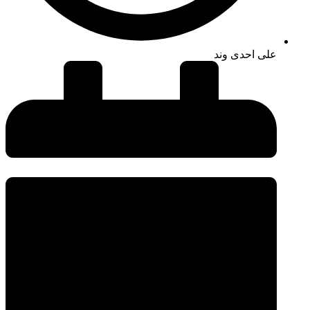
علی احدی وند