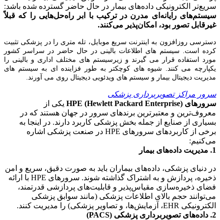
سریع‌تر الکترونیکی داده‌های بیمار در حال حاضر گسترده شده باشد:
سیستم‌های رایانه‌ای مدرن در ترکیب با ابر راه‌حل‌هایی را که قبلاً
غیرقابل تصور بود، امکان‌پذیر می‌کنند.
دسترسی روزافزون به اینترنت سریع موبایل، تله متری را در پزشکی تثبیت
کرده است. سیستم های اطلاعات بالینی در حال حاضر در سراسر کشور
مورد استفاده قرار می گیرند و زیرسیستم های مختلف اداری و بالینی را
یکپارچه می کنند. شیوه های کوچکتر به طور فزاینده ای به سیستم های
مدیریت دیجیتال بیمار و سیستم های ویدئویی دیجیتال روی می آورند.
سرور مراکز تصویربرداری پزشکی
سرورهای HPE (Hewlett Packard Enterprise)
یکی از
معروف‌ترین و معتبرترین برندهای سرور در جهان هستند که در
بسیاری از صنایع از جمله بخش پزشکی کاربرد دارند. در اینجا به
برخی از کاربردهای سرورهای HPE در صنعت پزشکی اشاره
می‌کنیم:
1. مدیریت داده‌های بیمار
در دنیای پزشکی، داده‌های بیماران باید به صورت دقیق، سریع و امن
ذخیره، پردازش و به اشتراک گذاشته شوند. سرورهای HPE با ارائه
فضای ذخیره‌سازی مقیاس‌پذیر و قابلیت‌های پردازشی قدرتمند،
می‌توانند حجم بالای اطلاعات پزشکی (مانند سوابق پزشکی
الکترونیکی EHR، آزمایش‌ها، و تصاویر پزشکی) را مدیریت کنند.
2. داده‌های تصویربرداری پزشکی (PACS)