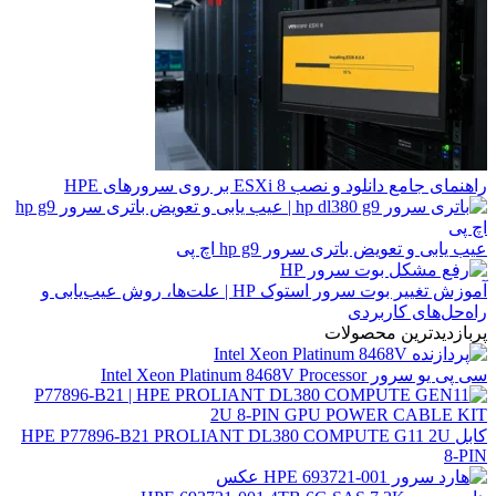
راهنمای جامع دانلود و نصب ESXi 8 بر روی سرورهای HPE
عیب یابی و تعویض باتری سرور hp g9 اچ پی
آموزش تغییر بوت سرور استوک HP | علت‌ها، روش عیب‌یابی و
راه‌حل‌های کاربردی
پربازدیدترین محصولات
سی پی یو سرور Intel Xeon Platinum 8468V Processor
کابل HPE P77896-B21 PROLIANT DL380 COMPUTE G11 2U
8-PIN