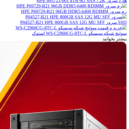
هارد سرور HPE 693721-001 4TB 6G SAS 7.2K
رم سرور HPE P69729-B21 96GB DDR5-6400 RDIMM
SSD سرور P04527-B21 HPE 800GB SAS 12G MU SFF
سوئیچ شبکه سیسکو WS-C2960CG-8TC-L استوک
بیشتر بخوانید