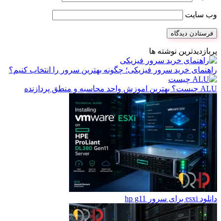
وب‌ سایت
پربازدیدترین نوشته ها
راهنمای خرید سرور فیزیکی؛ چگونه بهترین سرور را انتخاب کنیم؟
ALU چیست؟ بهترین اموزش واحد محاسبه و منطق پردازنده
دانلود esxi برای سرور hp g11