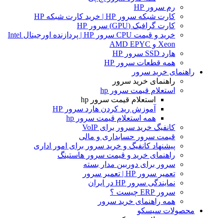
رم سرور HP
کارت شبکه سرور HP | خرید کارت شبکه HP
کارت گرافیک (GPU) سرور HP
خرید و قیمت CPU سرور HP | پردازنده اورجینال Intel
Xeon و AMD EPYC
هارد SSD سرور HP
همه قطعات سرور HP
راهنمای خرید سرور
راهنمای خرید سرور
استعلام قیمت سرور hp
استعلام قیمت سرور hp
آموزش ريد كردن هارد سرور HP
همه استعلام قیمت سرور hp
کانفیگ خرید سرور برای VoIP
قیمت سرور حسابداری و مالی
پیشنهاد کانفیگ و خرید سرور برای امور اداری
راهنمای خرید و قیمت سرور هاستینگ
سرور برای دوربین مدار بسته
تعمیر سرور HP | تعمیر سرور
نمایندگی سرور HP در ایران
سرور ERP چیست ؟
همه راهنمای خرید سرور
محصولات سیسکو