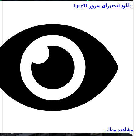
دانلود esxi برای سرور hp g11
مشاهده مطلب