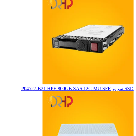
SSD سرور P04527-B21 HPE 800GB SAS 12G MU SFF