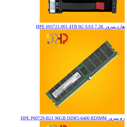
هارد سرور HPE 693721-001 4TB 6G SAS 7.2K
رم سرور HPE P69729-B21 96GB DDR5-6400 RDIMM