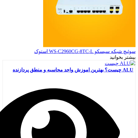
سوئیچ شبکه سیسکو WS-C2960CG-8TC-L استوک
بیشتر بخوانید
ALU چیست؟ بهترین اموزش واحد محاسبه و منطق پردازنده