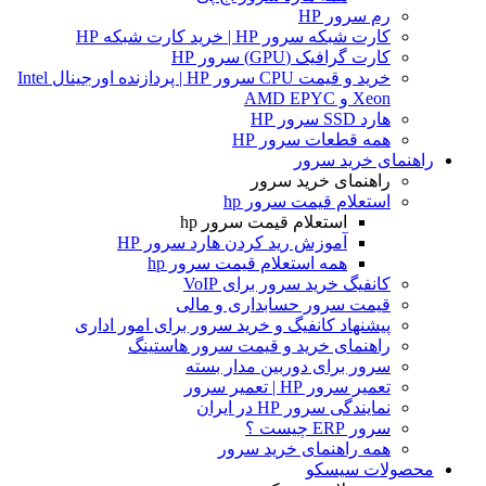
رم سرور HP
کارت شبکه سرور HP | خرید کارت شبکه HP
کارت گرافیک (GPU) سرور HP
خرید و قیمت CPU سرور HP | پردازنده اورجینال Intel
Xeon و AMD EPYC
هارد SSD سرور HP
همه قطعات سرور HP
راهنمای خرید سرور
راهنمای خرید سرور
استعلام قیمت سرور hp
استعلام قیمت سرور hp
آموزش ريد كردن هارد سرور HP
همه استعلام قیمت سرور hp
کانفیگ خرید سرور برای VoIP
قیمت سرور حسابداری و مالی
پیشنهاد کانفیگ و خرید سرور برای امور اداری
راهنمای خرید و قیمت سرور هاستینگ
سرور برای دوربین مدار بسته
تعمیر سرور HP | تعمیر سرور
نمایندگی سرور HP در ایران
سرور ERP چیست ؟
همه راهنمای خرید سرور
محصولات سیسکو