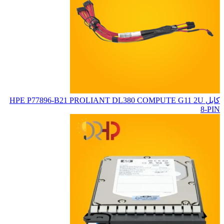
کابل HPE P77896-B21 PROLIANT DL380 COMPUTE G11 2U
8-PIN