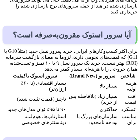
بازسازی شده در هند از جمله سرورهای برج بازسازی شده را
خریداری کنید.
آیا سرور استوک مقرون‌به‌صرفه است؟
برای اکثر کسب‌وکارهای ایرانی، خرید سرور نسل جدید (مثلاً G10 یا
G11) که قیمت‌های نجومی دارند، لزوماً به معنای بازگشت سرمایه
(ROI) بهتر نیست. خرید یک سرور نسل ۹ یا ۱۰ِ تمیز و تست‌شده،
همان خروجی را با هزینه‌ای بسیار کمتر می‌دهد.
شاخص
سرور نو (Brand New)
سرور استوک باکیفیت
هزینه
بسیار اقتصادی (تا ۶۰٪
بسیار بالا
اولیه
ارزان‌تر)
افت
بسیار زیاد (بلافاصله پس
ناچیز (قیمت تثبیت شده)
قیمت
از خرید)
عملکرد
حداکثری
۹۰ تا ۹۵٪ توان مدل‌های جدید
مناسب
سازمان‌های بزرگ با
استارتاپ‌ها، هوم‌لب،
برای
بودجه نامحدود
دیتاسنترهای خصوصی