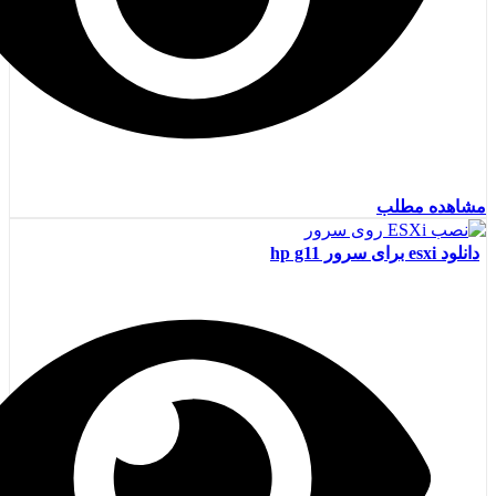
مشاهده مطلب
دانلود esxi برای سرور hp g11