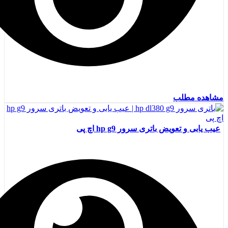
مشاهده مطلب
عیب یابی و تعویض باتری سرور hp g9 اچ پی