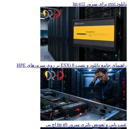
دانلود esxi برای سرور hp g11
راهنمای جامع دانلود و نصب ESXi 8 بر روی سرورهای HPE
عیب یابی و تعویض باتری سرور hp g9 اچ پی