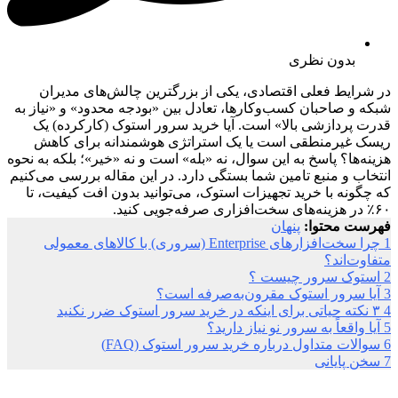
بدون نظری
در شرایط فعلی اقتصادی، یکی از بزرگترین چالش‌های مدیران
شبکه و صاحبان کسب‌وکارها، تعادل بین «بودجه محدود» و «نیاز به
قدرت پردازشی بالا» است. آیا خرید سرور استوک (کارکرده) یک
ریسک غیرمنطقی است یا یک استراتژی هوشمندانه برای کاهش
هزینه‌ها؟ پاسخ به این سوال، نه «بله» است و نه «خیر»؛ بلکه به نحوه
انتخاب و منبع تامین شما بستگی دارد. در این مقاله بررسی می‌کنیم
که چگونه با خرید تجهیزات استوک، می‌توانید بدون افت کیفیت، تا
۶۰٪ در هزینه‌های سخت‌افزاری صرفه‌جویی کنید.
فهرست محتوا:
پنهان
1
چرا سخت‌افزارهای Enterprise (سروری) با کالاهای معمولی
متفاوت‌اند؟
2
استوک سرور چیست ؟
3
آیا سرور استوک مقرون‌به‌صرفه است؟
4
۳ نکته حیاتی برای اینکه در خرید سرور استوک ضرر نکنید
5
آیا واقعاً به سرور نو نیاز دارید؟
6
سوالات متداول درباره خرید سرور استوک (FAQ)
7
سخن پایانی