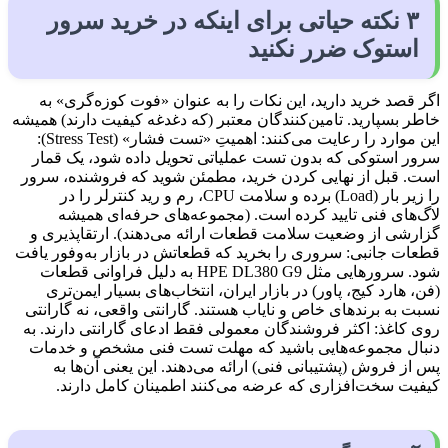
۳ نکته حیاتی برای اینکه در خرید سرور
استوک ضرر نکنید
اگر قصد خرید دارید، این نکات را به عنوان «فوت کوزه‌گری» به
خاطر بسپارید. تامین‌کنندگان معتبر (که دغدغه کیفیت دارند) همیشه
این موارد را رعایت می‌کنند: اهمیتِ «تست فشار» (Stress Test):
سرور استوکی که بدون تست عملیاتی تحویل داده شود، یک قمار
است. قبل از نهایی کردن خرید، مطمئن شوید که فروشنده، سرور
را زیر بار (Load) برده و سلامت CPU، رم و رید کنترلر را در
لاگ‌های فنی تایید کرده است. (مجموعه‌های حرفه‌ای همیشه
گزارشی از وضعیت سلامت قطعات ارائه می‌دهند). ارتقاپذیری و
قطعات جانبی: سروری را بخرید که قطعاتش در بازار به‌وفور یافت
شود. سرورهایی مثل HPE DL380 G9 به دلیل فراوانی قطعات
(فن، هارد کیج، پاور) در بازار ایران، انتخاب‌های بسیار ایمن‌تری
نسبت به برندهای خاص و نایاب هستند. گارانتی واقعی، نه گارانتی
روی کاغذ: اکثر فروشندگان معمولی فقط ادعای گارانتی دارند. به
دنبال مجموعه‌هایی باشید که مهلت تست فنی مشخص و خدمات
پس از فروش (پشتیبانی فنی) ارائه می‌دهند. این یعنی آن‌ها به
کیفیت سخت‌افزاری که عرضه می‌کنند اطمینان کامل دارند.