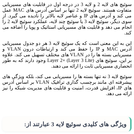
سوئیچ های لایه 2 و لایه 3 در درجه اول در قابلیت های مسیریابی
متفاوت هستند. سوئیچ لایه 2 تنها بر اساس آدرس های MAC عمل
می کند و آدرس های IP و عناصر لایه بالاتر را نادیده می گیرد. از
سوی دیگر، سوئیچ لایه 3 یا سوئیچ چند لایه، عملکرد سوئیچ لایه 2 را
انجام می دهد و قابلیت های مسیریابی استاتیک و پویا را اضافه می
کند.
این به این معنی است که یک سوئیچ لایه 3 هر دو جدول مسیریابی
آدرس MAC و IP را حفظ می کند و ارتباطات درون VLAN و
مسیریابی بسته ها را در VLAN های مختلف تسهیل می کند. علاوه
بر این، سوئیچ های Layer 2+ (Layer 3 Lite) وجود دارند که به طور
انحصاری مسیریابی ثابت را ارائه می دهند.
سوئیچ لایه 3 نه تنها بسته ها را مسیریابی می کند، بلکه ویژگی های
پیشرفته ای مانند برچسب گذاری ترافیک VLAN بر اساس آدرس
های IP، افزایش قدرت، امنیت و قابلیت های مدیریت شبکه را نیز
ارائه می دهد.
ویژگی های کلیدی سوئیچ لایه 3 عبارتند از: