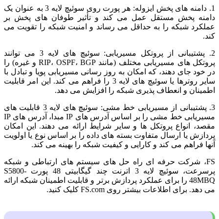
1. دامنه های پخش ایزوله: هر پورت روی سوئیچ لایه 3 به عنوان یک
دامنه پخش مستقل عمل می کند و تأثیر طوفان های پخش بر
عملکرد شبکه را به حداقل می رساند و امنیت شبکه را تقویت می
کند.
2. پشتیبانی از پروتکل مسیریابی: سوئیچ های لایه 3 می توانند
پروتکل های مسیریابی مختلف (مانند RIP، OSPF، BGP و غیره) را
در خود جای دهند، که امکان به روز رسانی مسیریابی پویا و تبادل با
سایر روترها یا سوئیچ های لایه 3 را فراهم می کند. این امر قابلیت
اطمینان و انعطاف پذیری شبکه را افزایش می دهد.
3. پشتیبانی از مسیریابی خط مشی: سوئیچ های لایه 3 قابلیت های
مسیریابی خط مشی را بر اساس آدرس های IP مبدا، آدرس های IP
مقصد، انواع پروتکل ها و سایر شرایط ارائه می دهند. این امکان
پردازش یا ارسال متفاوت بسته های داده را بر اساس نوع یا اولویت
آنها فراهم می کند و کارایی و کیفیت شبکه را بهینه می کند.
FS، شرکت حرفه ای راه حل های سیستم های ارتباطی و شبکه
پرسرعت، سوئیچ لایه 3 اترنت چند گیگابیتی 48 پورت S5800-
48MBQ را برای عملکرد پردازش برتر و قابلیت اطمینان شبکه ارائه
می دهد. برای اطلاعات بیشتر روی FS.com کلیک کنید.