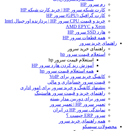
رم سرور HP
کارت شبکه سرور HP | خرید کارت شبکه HP
کارت گرافیک (GPU) سرور HP
خرید و قیمت CPU سرور HP | پردازنده اورجینال Intel
Xeon و AMD EPYC
هارد SSD سرور HP
همه قطعات سرور HP
راهنمای خرید سرور
راهنمای خرید سرور
استعلام قیمت سرور hp
استعلام قیمت سرور hp
آموزش ريد كردن هارد سرور HP
همه استعلام قیمت سرور hp
کانفیگ خرید سرور برای VoIP
قیمت سرور حسابداری و مالی
پیشنهاد کانفیگ و خرید سرور برای امور اداری
راهنمای خرید و قیمت سرور هاستینگ
سرور برای دوربین مدار بسته
تعمیر سرور HP | تعمیر سرور
نمایندگی سرور HP در ایران
سرور ERP چیست ؟
همه راهنمای خرید سرور
محصولات سیسکو