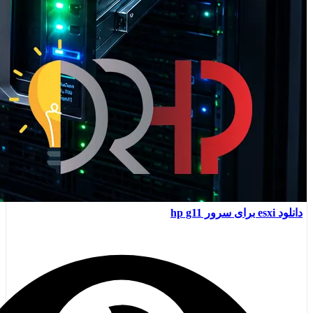
دانلود esxi برای سرور hp g11