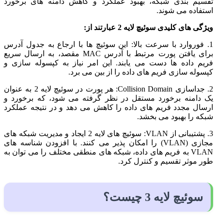
تقسیم بندی شبکه، بهبود عملکرد و کاهش دامنه های برخورد
استفاده می شوند.
ویژگی های کلیدی سوئیچ لایه 2 عبارتند از:
1. فوروارد با سرعت بالا: این سوئیچ ها با ارجاع به جدول آدرس
برای یافتن پورت مرتبط با آدرس MAC مقصد، به ارسال سریع
فریم داده ها دست می یابند. این امر نیاز به کپسوله سازی و
کپسوله سازی فریم های داده را از بین می برد.
2. جداسازی Collision Domain: هر پورت در سوئیچ لایه 2 به عنوان
یک دامنه برخورد مستقل در نظر گرفته می شود، که برخورد و
ارسال مجدد فریم های داده را کاهش می دهد و در نتیجه عملکرد
شبکه را بهبود می بخشد.
3. پشتیبانی از VLAN: سوئیچ های لایه 2 ایجاد و مدیریت شبکه های
مجازی (VLAN) را امکان پذیر می کنند. با افزودن شناسه های
VLAN به فریم های داده، شبکه های منطقی مختلف را می توان به
طور موثر تقسیم و کنترل کرد.
سوئیچ لایه 3 چیست؟