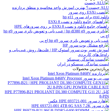
ALU چیست؟ بهترین اموزش واحد محاسبه و منطق پردازنده
دانلود esxi برای سرور hp g11
راهنمای جامع دانلود و نصب ESXi 8 بر روی سرورهای HPE
عیب یابی و تعویض باتری سرور hp g9 اچ پی
آموزش تغییر بوت سرور استوک HP | علت‌ها، روش عیب‌یابی و
راه‌حل‌های کاربردی
لیست نمایندگی سیسکو در ایران
پربازدیدترین محصولات
سی پی یو سرور Intel Xeon Platinum 8468V Processor
کابل HPE P77896-B21 PROLIANT DL380 COMPUTE G11 2U
8-PIN
هارد سرور HPE 693721-001 4TB 6G SAS 7.2K