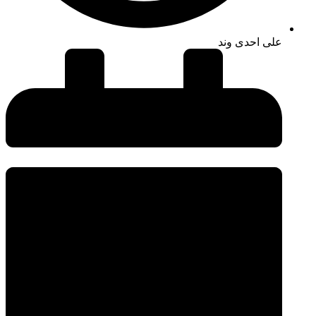
علی احدی وند