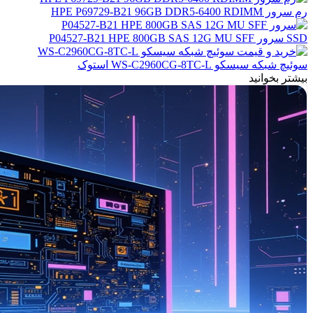
رم سرور HPE P69729-B21 96GB DDR5-6400 RDIMM
SSD سرور P04527-B21 HPE 800GB SAS 12G MU SFF
سوئیچ شبکه سیسکو WS-C2960CG-8TC-L استوک
بیشتر بخوانید