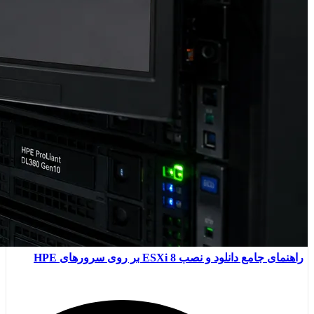
راهنمای جامع دانلود و نصب ESXi 8 بر روی سرورهای HPE