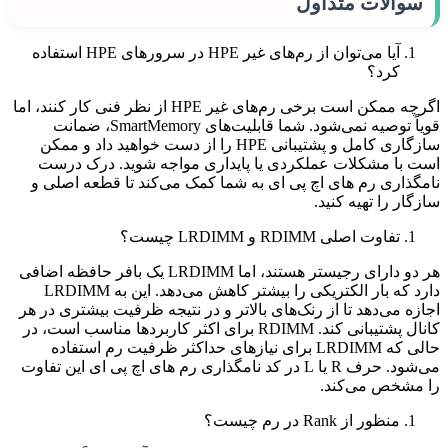
سوالات متداول
آیا می‌توان از رم‌های غیر HPE در سرورهای HPE استفاده
کرد؟
اگرچه ممکن است برخی رم‌های غیر HPE از نظر فنی کار کنند، اما
قویاً توصیه نمی‌شود. شما قابلیت‌های SmartMemory، ضمانت
سازگاری کامل و پشتیبانی HPE را از دست خواهید داد و ممکن
است با مشکلات عملکردی یا پایداری مواجه شوید. درک درست
نامگذاری رم های اچ پی ای به شما کمک می‌کند تا قطعه اصلی و
سازگار را تهیه کنید.
تفاوت اصلی RDIMM و LRDIMM چیست؟
هر دو دارای رجیستر هستند، اما LRDIMM یک بافر حافظه اضافی
دارد که بار الکتریکی را بیشتر کاهش می‌دهد. این به LRDIMM
اجازه می‌دهد تا از رنک‌های بالاتر و در نتیجه ظرفیت بیشتری در هر
کانال پشتیبانی کند. RDIMM برای اکثر کاربردها مناسب است، در
حالی که LRDIMM برای نیازهای حداکثر ظرفیت رم استفاده
می‌شود. حرف R یا L در کد نامگذاری رم های اچ پی ای این تفاوت
را مشخص می‌کند.
منظور از Rank در رم چیست؟