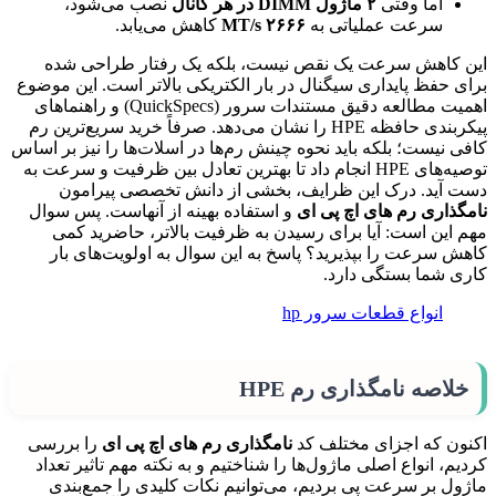
اما وقتی
۲
ماژول
DIMM
در هر کانال
نصب می‌شود،
سرعت عملیاتی به
۲۶۶۶
MT/s
کاهش می‌یابد.
این کاهش سرعت یک نقص نیست، بلکه یک رفتار طراحی شده
برای حفظ پایداری سیگنال در بار الکتریکی بالاتر است. این موضوع
اهمیت مطالعه دقیق مستندات سرور (QuickSpecs) و راهنماهای
پیکربندی حافظه HPE را نشان می‌دهد. صرفاً خرید سریع‌ترین رم
کافی نیست؛ بلکه باید نحوه چینش رم‌ها در اسلات‌ها را نیز بر اساس
توصیه‌های HPE انجام داد تا بهترین تعادل بین ظرفیت و سرعت به
دست آید. درک این ظرایف، بخشی از دانش تخصصی پیرامون
نامگذاری رم های اچ پی ای
و استفاده بهینه از آنهاست. پس سوال
مهم این است: آیا برای رسیدن به ظرفیت بالاتر، حاضرید کمی
کاهش سرعت را بپذیرید؟ پاسخ به این سوال به اولویت‌های بار
کاری شما بستگی دارد.
انواع قطعات سرور hp
خلاصه نامگذاری رم HPE
اکنون که اجزای مختلف کد
نامگذاری رم های اچ پی ای
را بررسی
کردیم، انواع اصلی ماژول‌ها را شناختیم و به نکته مهم تاثیر تعداد
ماژول بر سرعت پی بردیم، می‌توانیم نکات کلیدی را جمع‌بندی