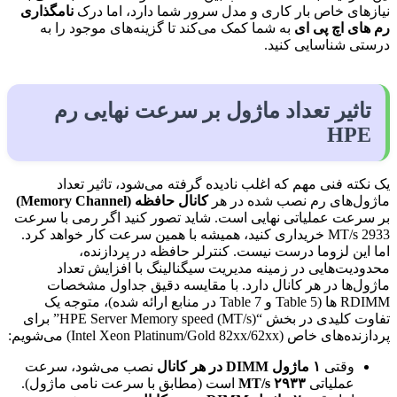
نیازهای خاص بار کاری و مدل سرور شما دارد، اما درک
نامگذاری
رم های اچ پی ای
به شما کمک می‌کند تا گزینه‌های موجود را به
درستی شناسایی کنید.
تاثیر تعداد ماژول بر سرعت نهایی رم
HPE
یک نکته فنی مهم که اغلب نادیده گرفته می‌شود، تاثیر تعداد
ماژول‌های رم نصب شده در هر
کانال حافظه (
Memory Channel
)
بر سرعت عملیاتی نهایی است. شاید تصور کنید اگر رمی با سرعت
2933 MT/s خریداری کنید، همیشه با همین سرعت کار خواهد کرد.
اما این لزوما درست نیست. کنترلر حافظه در پردازنده،
محدودیت‌هایی در زمینه مدیریت سیگنالینگ با افزایش تعداد
ماژول‌ها در هر کانال دارد. با مقایسه دقیق جداول مشخصات
RDIMM ها (Table 5 و Table 7 در منابع ارائه شده)، متوجه یک
تفاوت کلیدی در بخش “HPE Server Memory speed (MT/s)” برای
پردازنده‌های خاص (Intel Xeon Platinum/Gold 82xx/62xx) می‌شویم:
وقتی
۱
ماژول
DIMM
در هر کانال
نصب می‌شود، سرعت
عملیاتی
۲۹۳۳
MT/s
است (مطابق با سرعت نامی ماژول).