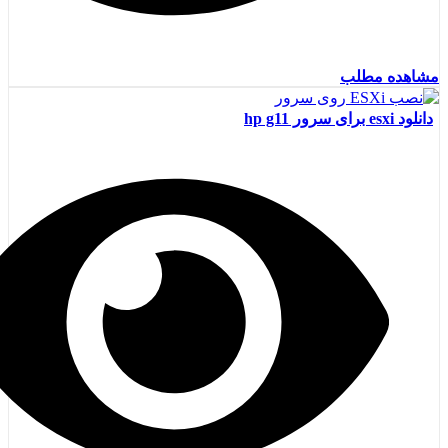
مشاهده مطلب
دانلود esxi برای سرور hp g11