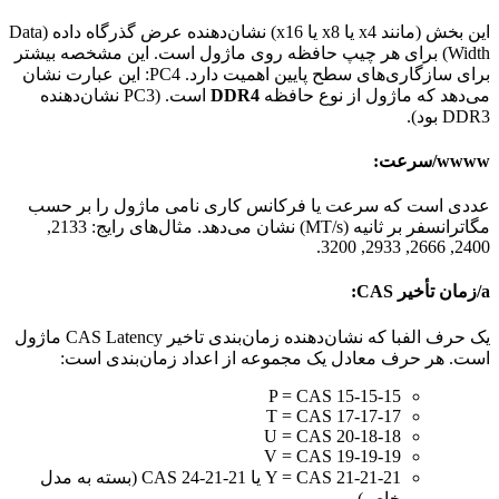
این بخش (مانند x4 یا x8 یا x16) نشان‌دهنده عرض گذرگاه داده (Data
Width) برای هر چیپ حافظه روی ماژول است. این مشخصه بیشتر
برای سازگاری‌های سطح پایین اهمیت دارد. PC4: این عبارت نشان
می‌دهد که ماژول از نوع حافظه
DDR4
است. (PC3 نشان‌دهنده
DDR3 بود).
wwww/سرعت:
عددی است که سرعت یا فرکانس کاری نامی ماژول را بر حسب
مگاترانسفر بر ثانیه (MT/s) نشان می‌دهد. مثال‌های رایج: 2133,
2400, 2666, 2933, 3200.
a/زمان تأخیر CAS:
یک حرف الفبا که نشان‌دهنده زمان‌بندی تاخیر CAS Latency ماژول
است. هر حرف معادل یک مجموعه از اعداد زمان‌بندی است:
P = CAS 15-15-15
T = CAS 17-17-17
U = CAS 20-18-18
V = CAS 19-19-19
Y = CAS 21-21-21 یا CAS 24-21-21 (بسته به مدل
خاص)