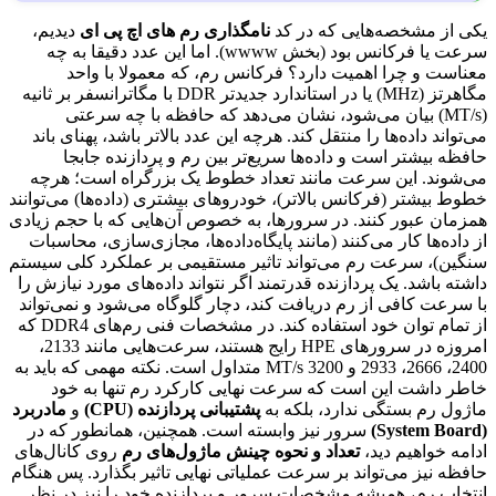
یکی از مشخصه‌هایی که در کد
نامگذاری رم های اچ پی ای
دیدیم،
سرعت یا فرکانس بود (بخش wwww). اما این عدد دقیقا به چه
معناست و چرا اهمیت دارد؟ فرکانس رم، که معمولا با واحد
مگاهرتز (MHz) یا در استاندارد جدیدتر DDR با مگاترانسفر بر ثانیه
(MT/s) بیان می‌شود، نشان می‌دهد که حافظه با چه سرعتی
می‌تواند داده‌ها را منتقل کند. هرچه این عدد بالاتر باشد، پهنای باند
حافظه بیشتر است و داده‌ها سریع‌تر بین رم و پردازنده جابجا
می‌شوند. این سرعت مانند تعداد خطوط یک بزرگراه است؛ هرچه
خطوط بیشتر (فرکانس بالاتر)، خودروهای بیشتری (داده‌ها) می‌توانند
همزمان عبور کنند. در سرورها، به خصوص آن‌هایی که با حجم زیادی
از داده‌ها کار می‌کنند (مانند پایگاه‌داده‌ها، مجازی‌سازی، محاسبات
سنگین)، سرعت رم می‌تواند تاثیر مستقیمی بر عملکرد کلی سیستم
داشته باشد. یک پردازنده قدرتمند اگر نتواند داده‌های مورد نیازش را
با سرعت کافی از رم دریافت کند، دچار گلوگاه می‌شود و نمی‌تواند
از تمام توان خود استفاده کند. در مشخصات فنی رم‌های DDR4 که
امروزه در سرورهای HPE رایج هستند، سرعت‌هایی مانند 2133،
2400، 2666، 2933 و 3200 MT/s متداول است. نکته مهمی که باید به
خاطر داشت این است که سرعت نهایی کارکرد رم تنها به خود
ماژول رم بستگی ندارد، بلکه به
پشتیبانی پردازنده (
CPU
)
و
مادربرد
(
System Board
)
سرور نیز وابسته است. همچنین، همانطور که در
ادامه خواهیم دید،
تعداد و نحوه چینش ماژول‌های رم
روی کانال‌های
حافظه نیز می‌تواند بر سرعت عملیاتی نهایی تاثیر بگذارد. پس هنگام
انتخاب رم، همیشه مشخصات سرور و پردازنده خود را نیز در نظر