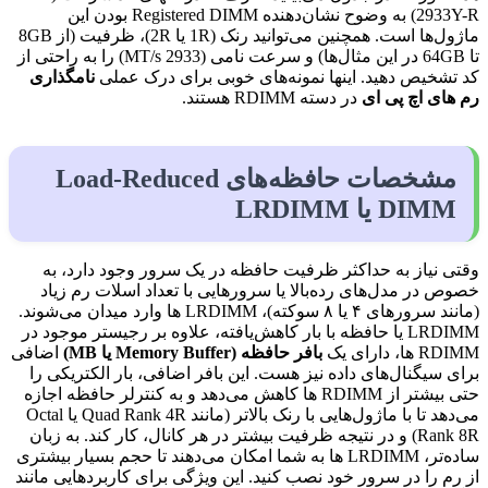
2933Y-R) به وضوح نشان‌دهنده Registered DIMM بودن این
ماژول‌ها است. همچنین می‌توانید رنک (1R یا 2R)، ظرفیت (از 8GB
تا 64GB در این مثال‌ها) و سرعت نامی (2933 MT/s) را به راحتی از
کد تشخیص دهید. اینها نمونه‌های خوبی برای درک عملی
نامگذاری
رم های اچ پی ای
در دسته RDIMM هستند.
مشخصات حافظه‌های Load-Reduced
DIMM یا LRDIMM
وقتی نیاز به حداکثر ظرفیت حافظه در یک سرور وجود دارد، به
خصوص در مدل‌های رده‌بالا یا سرورهایی با تعداد اسلات رم زیاد
(مانند سرورهای ۴ یا ۸ سوکته)، LRDIMM ها وارد میدان می‌شوند.
LRDIMM یا حافظه با بار کاهش‌یافته، علاوه بر رجیستر موجود در
RDIMM ها، دارای یک
بافر حافظه (
Memory Buffer
یا
MB
)
اضافی
برای سیگنال‌های داده نیز هست. این بافر اضافی، بار الکتریکی را
حتی بیشتر از RDIMM ها کاهش می‌دهد و به کنترلر حافظه اجازه
می‌دهد تا با ماژول‌هایی با رنک بالاتر (مانند Quad Rank 4R یا Octal
Rank 8R) و در نتیجه ظرفیت بیشتر در هر کانال، کار کند. به زبان
ساده‌تر، LRDIMM ها به شما امکان می‌دهند تا حجم بسیار بیشتری
از رم را در سرور خود نصب کنید. این ویژگی برای کاربردهایی مانند