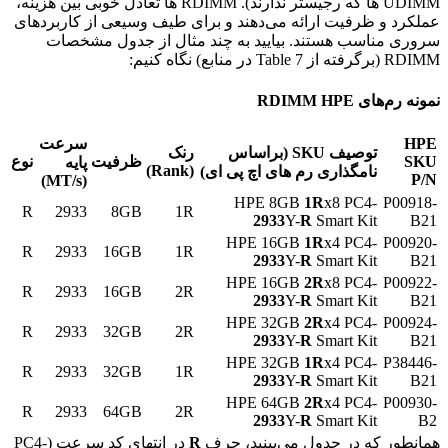
UDIMM ها که رجیستر ندارند). RDIMM ها تعادل خوبی بین هزینه،
عملکرد و ظرفیت ارائه می‌دهند و برای طیف وسیعی از کاربردهای
سروری مناسب هستند. بیایید به چند مثال از جدول مشخصات
RDIMM (برگرفته از Table 7 در منابع) نگاه کنیم:
نمونه رم‌های RDIMM HPE
HPE
سرعت
توصیف
SKU
(براساس
رنک
SKU
ظرفیت
نوع
پایه
)
Rank
(
نامگذاری رم های اچ پی ای)
P/N
)
MT/s
(
HPE 8GB
1
R
x8 PC4-
P00918-
R
2933
8GB
1R
2933
Y-
R
Smart Kit
B21
HPE 16GB
1
R
x4 PC4-
P00920-
R
2933
16GB
1R
2933
Y-
R
Smart Kit
B21
HPE 16GB
2
R
x8 PC4-
P00922-
R
2933
16GB
2R
2933
Y-
R
Smart Kit
B21
HPE 32GB
2
R
x4 PC4-
P00924-
R
2933
32GB
2R
2933
Y-
R
Smart Kit
B21
HPE 32GB
1
R
x4 PC4-
P38446-
R
2933
32GB
1R
2933
Y-
R
Smart Kit
B21
HPE 64GB
2
R
x4 PC4-
P00930-
R
2933
64GB
2R
2933
Y-
R
Smart Kit
B2
همانطور که در جدول می‌بینید، حرف
R
در انتهای کد سرعت (PC4-