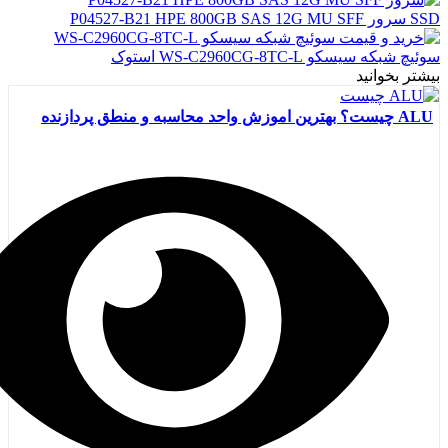
SSD سرور P04527-B21 HPE 800GB SAS 12G MU SFF
سوئیچ شبکه سیسکو WS-C2960CG-8TC-L استوک
بیشتر بخوانید
ALU چیست؟ بهترین اموزش واحد محاسبه و منطق پردازنده