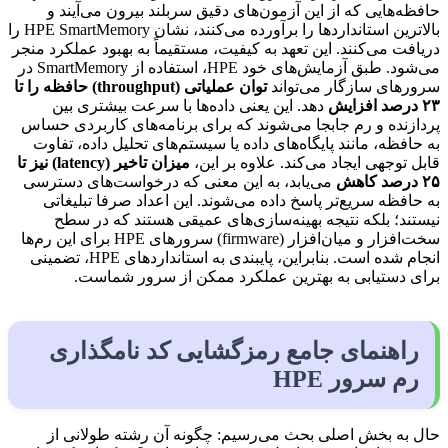
حافظه‌هایی که از این آزمون‌های دقیق سربلند بیرون می‌آیند و
بالاترین استانداردها را برآورده می‌کنند، نشان HPE SmartMemory را
دریافت می‌کنند. این تعهد به کیفیت، مستقیماً به بهبود عملکرد منجر
می‌شود. طبق آزمایش‌های خود HPE، استفاده از SmartMemory در
سرورهای سازگار می‌تواند
توان عملیاتی (
throughput
) حافظه را تا
۲۳
درصد افزایش
دهد. این یعنی داده‌ها با سرعت بیشتری بین
پردازنده و رم جابجا می‌شوند که برای برنامه‌های کاربردی حساس
به حافظه، مانند پایگاه‌های داده یا سیستم‌های تحلیل داده، تفاوت
قابل توجهی ایجاد می‌کند. علاوه بر این،
میزان تاخیر (
latency
) نیز تا
۲۵
درصد کاهش
می‌یابد، به این معنی که درخواست‌های دسترسی
به حافظه سریع‌تر پاسخ داده می‌شوند. این اعداد صرفا تبلیغاتی
نیستند؛ بلکه نتیجه بهینه‌سازی‌های عمیقی هستند که در سطح
سخت‌افزار و میان‌افزار (firmware) سرورهای HPE برای این رم‌ها
انجام شده است. بنابراین، پایبندی به استانداردهای HPE، تضمینی
برای دستیابی به بهترین عملکرد ممکن از سرور شماست.
راهنمای جامع رمزگشایی کد نامگذاری
رم سرور HPE
حال به بخش اصلی بحث می‌رسیم: چگونه آن رشته طولانی از