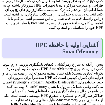
کمی گیج‌کننده به نظر برسد. اما به عنوان فردی که سال‌ها در زمینه
طراحی و مدیریت مراکز داده با تجهیزات HPE سروکار داشته‌ام، به
شما اطمینان می‌دهم که درک سیستم
نامگذاری رم های اچ پی ای
کلید انتخاب درست و جلوگیری از مشکلات سازگاری در آینده است.
در این راهنما، قدم به قدم شما را با این سیستم آشنا می‌کنم تا با
اطمینان کامل، حافظه مورد نیاز سرور ProLiant یا سایر تجهیزات
HPE خود را شناسایی و انتخاب کنید.
آشنایی اولیه با حافظه HPE
SmartMemory
پیش از آنکه به سراغ رمزگشایی کدهای نامگذاری برویم، لازم است
کمی درباره فناوری
HPE SmartMemory
صحبت کنیم. این صرفاً
یک نام تجاری نیست؛ بلکه نشان‌دهنده مجموعه‌ای از بهینه‌سازی‌ها و
فرآیندهای کنترل کیفیتی است که HPE منحصراً برای سرورهای
خود (خانواده‌های ProLiant، Apollo، BladeSystem و Synergy) اعمال
می‌کند. وقتی شما یک ماژول با نشان SmartMemory تهیه می‌کنید،
در واقع در حال سرمایه‌گذاری روی حافظه‌ای هستید که برای
حداکثر سازگاری و عملکرد با پلتفرم HPE مهندسی شده است. یکی
از جنبه‌های مهم SmartMemory، قابلیت‌های پیشرفته نظارت و
مدیریت آن است. این حافظه‌ها با سیستم
HPE Active Health