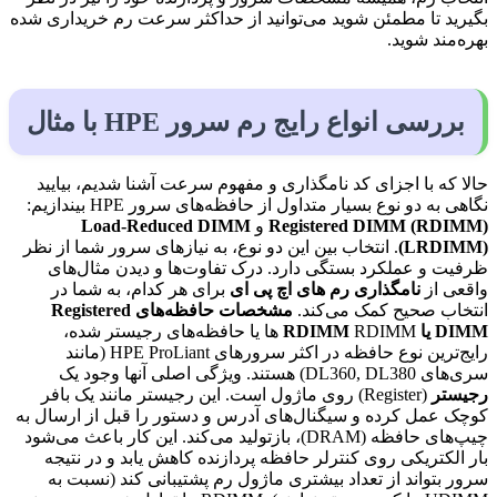
بگیرید تا مطمئن شوید می‌توانید از حداکثر سرعت رم خریداری شده
بهره‌مند شوید.
بررسی انواع رایج رم سرور HPE با مثال
حالا که با اجزای کد نامگذاری و مفهوم سرعت آشنا شدیم، بیایید
نگاهی به دو نوع بسیار متداول از حافظه‌های سرور HPE بیندازیم:
Registered DIMM (RDIMM)
و
Load-Reduced DIMM
(LRDIMM)
. انتخاب بین این دو نوع، به نیازهای سرور شما از نظر
ظرفیت و عملکرد بستگی دارد. درک تفاوت‌ها و دیدن مثال‌های
واقعی از
نامگذاری رم های اچ پی ای
برای هر کدام، به شما در
انتخاب صحیح کمک می‌کند.
مشخصات حافظه‌های
Registered
DIMM
یا
RDIMM
RDIMM ها یا حافظه‌های رجیستر شده،
رایج‌ترین نوع حافظه در اکثر سرورهای HPE ProLiant (مانند
سری‌های DL360, DL380) هستند. ویژگی اصلی آنها وجود یک
رجیستر
(Register) روی ماژول است. این رجیستر مانند یک بافر
کوچک عمل کرده و سیگنال‌های آدرس و دستور را قبل از ارسال به
چیپ‌های حافظه (DRAM)، بازتولید می‌کند. این کار باعث می‌شود
بار الکتریکی روی کنترلر حافظه پردازنده کاهش یابد و در نتیجه
سرور بتواند از تعداد بیشتری ماژول رم پشتیبانی کند (نسبت به