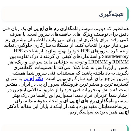
نتیجه‌گیری
همانطور که دیدیم، سیستم
نامگذاری رم های اچ پی ای
یک زبان فنی
دقیق برای توصیف ویژگی‌های حافظه‌های سرور است. با صرف
کمی وقت برای یادگیری این زبان، می‌توانید با اطمینان بیشتری رم
مورد نیاز خود را انتخاب کنید، از مشکلات سازگاری جلوگیری نمایید
و عملکرد سرورهای HPE خود را بهینه سازید. از شناخت HPE
SmartMemory و استانداردهای کیفی آن گرفته تا درک تفاوت بین
RDIMM و LRDIMM و توجه به جزئیاتی مانند سرعت و رنک، هر
بخش از این دانش به شما کمک می‌کند تا تصمیمات آگاهانه‌تری
بگیرید. به یاد داشته باشید که مستندات فنی سرور شما همیشه
بهترین مرجع برای تأیید سازگاری نهایی است.
دکتر اچ پی
به عنوان
گسترده‌ ترین و معتبر ترین فروشگاه سرور اچ پی در ایران، مفتخر
است که دانش و تجربیات فنی خود را از طریق مقالاتی اینچنین در
اختیار شما عزیزان قرار دهد. امیدواریم این راهنما در درک بهتر
سیستم
نامگذاری رم های اچ پی ای
و انتخاب هوشمندانه برای
زیرساخت‌هایتان مفید بوده باشد. از اینکه تا پایان این مقاله با
دکتر
اچ پی
همراه بودید، سپاسگزاریم.