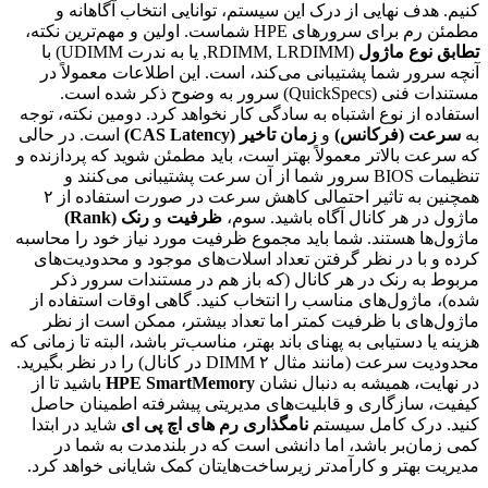
کنیم. هدف نهایی از درک این سیستم، توانایی انتخاب آگاهانه و
مطمئن رم برای سرورهای HPE شماست. اولین و مهم‌ترین نکته،
تطابق نوع ماژول
(RDIMM, LRDIMM, یا به ندرت UDIMM) با
آنچه سرور شما پشتیبانی می‌کند، است. این اطلاعات معمولاً در
مستندات فنی (QuickSpecs) سرور به وضوح ذکر شده است.
استفاده از نوع اشتباه به سادگی کار نخواهد کرد. دومین نکته، توجه
به
سرعت (فرکانس)
و
زمان تاخیر (
CAS Latency
)
است. در حالی
که سرعت بالاتر معمولاً بهتر است، باید مطمئن شوید که پردازنده و
تنظیمات BIOS سرور شما از آن سرعت پشتیبانی می‌کنند و
همچنین به تاثیر احتمالی کاهش سرعت در صورت استفاده از ۲
ماژول در هر کانال آگاه باشید. سوم،
ظرفیت
و
رنک (
Rank
)
ماژول‌ها هستند. شما باید مجموع ظرفیت مورد نیاز خود را محاسبه
کرده و با در نظر گرفتن تعداد اسلات‌های موجود و محدودیت‌های
مربوط به رنک در هر کانال (که باز هم در مستندات سرور ذکر
شده)، ماژول‌های مناسب را انتخاب کنید. گاهی اوقات استفاده از
ماژول‌های با ظرفیت کمتر اما تعداد بیشتر، ممکن است از نظر
هزینه یا دستیابی به پهنای باند بهتر، مناسب‌تر باشد، البته تا زمانی که
محدودیت سرعت (مانند مثال ۲ DIMM در کانال) را در نظر بگیرید.
در نهایت، همیشه به دنبال نشان
HPE SmartMemory
باشید تا از
کیفیت، سازگاری و قابلیت‌های مدیریتی پیشرفته اطمینان حاصل
کنید. درک کامل سیستم
نامگذاری رم های اچ پی ای
شاید در ابتدا
کمی زمان‌بر باشد، اما دانشی است که در بلندمدت به شما در
مدیریت بهتر و کارآمدتر زیرساخت‌هایتان کمک شایانی خواهد کرد.