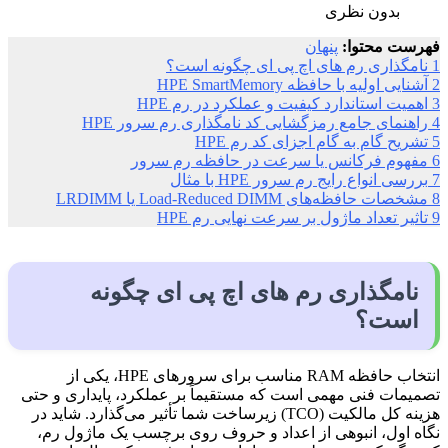
بدون نظری
فهرست محتوا:
پنهان
1
نامگذاری رم های اچ پی ای چگونه است؟
2
آشنایی اولیه با حافظه HPE SmartMemory
3
اهمیت استاندارد کیفیت و عملکرد در رم HPE
4
راهنمای جامع رمزگشایی کد نامگذاری رم سرور HPE
5
تشریح گام به گام اجزای کد رم HPE
6
مفهوم فرکانس یا سرعت در حافظه رم سرور
7
بررسی انواع رایج رم سرور HPE با مثال
8
مشخصات حافظه‌های Load-Reduced DIMM یا LRDIMM
9
تاثیر تعداد ماژول بر سرعت نهایی رم HPE
نامگذاری رم های اچ پی ای چگونه
است؟
انتخاب حافظه RAM مناسب برای سرورهای HPE، یکی از
تصمیمات فنی مهمی است که مستقیماً بر عملکرد، پایداری و حتی
هزینه کل مالکیت (TCO) زیرساخت شما تأثیر می‌گذارد. شاید در
نگاه اول، انبوهی از اعداد و حروف روی برچسب یک ماژول رم،