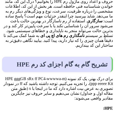
حروف و اعداد روی ماژول رم HPE را بخوانیم؟ درک این کد، مانند
خواندن شناسنامه فنی حافظه است. هر بخش از این کد، اطلاعات
مشخصی را درباره ظرفیت، سرعت، نوع و ویژگی‌های دیگر رم به
ما می‌دهد. شاید بپرسید چرا اینقدر جزئیات مهم است؟ پاسخ ساده
است:
سازگاری
. استفاده از رم ناسازگار در بهترین حالت باعث
می‌شود سرور آن را شناسایی نکند یا با سرعت پایین‌تر کار کند و در
بدترین حالت می‌تواند منجر به ناپایداری و خطاهای سیستمی شود.
تسلط بر سیستم
نامگذاری رم های اچ پی ای
به شما کمک می‌کند تا
دقیقاً همان چیزی را که نیاز دارید، پیدا کنید. بیایید نگاهی دقیق‌تر به
ساختار این کد بیندازیم.
تشریح گام به گام اجزای کد رم HPE
برای درک بهتر، یک کد نمونه (HPE gggGB sRx ff PC4-wwwwa-m
ppp eeeee Kit)، را تجزیه می‌کنیم. توجه داشته باشید که ff در نمودار
تصویری به عرض بیت اشاره دارد که ما در اینجا با x (طبق متن
مقاله اول و جداول) نشان می‌دهیم و سایر حروف نیز جایگزین
مقادیر واقعی می‌شوند:
HPE: