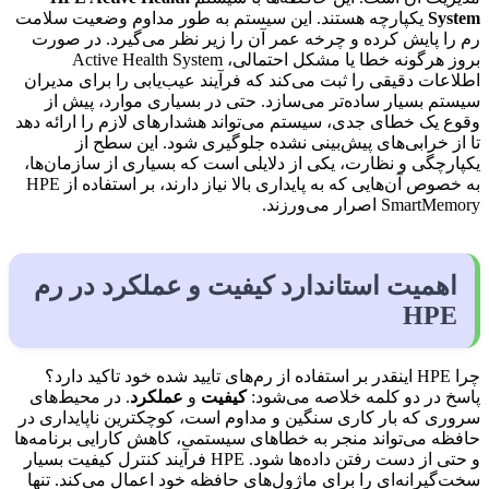
System
یکپارچه هستند. این سیستم به طور مداوم وضعیت سلامت
رم را پایش کرده و چرخه عمر آن را زیر نظر می‌گیرد. در صورت
بروز هرگونه خطا یا مشکل احتمالی، Active Health System
اطلاعات دقیقی را ثبت می‌کند که فرآیند عیب‌یابی را برای مدیران
سیستم بسیار ساده‌تر می‌سازد. حتی در بسیاری موارد، پیش از
وقوع یک خطای جدی، سیستم می‌تواند هشدارهای لازم را ارائه دهد
تا از خرابی‌های پیش‌بینی نشده جلوگیری شود. این سطح از
یکپارچگی و نظارت، یکی از دلایلی است که بسیاری از سازمان‌ها،
به خصوص آن‌هایی که به پایداری بالا نیاز دارند، بر استفاده از HPE
SmartMemory اصرار می‌ورزند.
اهمیت استاندارد کیفیت و عملکرد در رم
HPE
چرا HPE اینقدر بر استفاده از رم‌های تایید شده خود تاکید دارد؟
پاسخ در دو کلمه خلاصه می‌شود:
کیفیت
و
عملکرد
. در محیط‌های
سروری که بار کاری سنگین و مداوم است، کوچکترین ناپایداری در
حافظه می‌تواند منجر به خطاهای سیستمی، کاهش کارایی برنامه‌ها
و حتی از دست رفتن داده‌ها شود. HPE فرآیند کنترل کیفیت بسیار
سخت‌گیرانه‌ای را برای ماژول‌های حافظه خود اعمال می‌کند. تنها