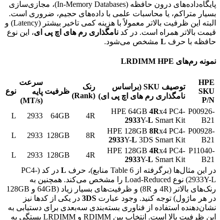
پایگاه‌داده‌های درون حافظه (In-Memory Databases)، مجازی‌سازی
بسیار متراکم، یا محاسبات علمی با داده‌های حجیم، ضروری است.
البته این ظرفیت بالاتر معمولاً با هزینه کمی تاخیر بیشتر (Latency) و
قیمت بالاتر همراه است. در کد
نامگذاری رم های اچ پی ای
، این نوع
حافظه با حرف
L
مشخص می‌شود.
نمونه رم‌های LRDIMM HPE
HPE
سرعت
توصیف
SKU
(براساس
رنک
SKU
ظرفیت
نوع
پایه
)
Rank
(
نامگذاری رم های اچ پی ای)
P/N
)
MT/s
(
HPE 64GB
4
R
x4 PC4-
P00926-
L
2933
64GB
4R
2933
Y-
L
Smart Kit
B21
HPE 128GB
8
R
x4 PC4-
P00928-
L
2933
128GB
8R
2933
Y-
L
3DS Smart Kit
B21
HPE 128GB
4
R
x4 PC4-
P11040-
L
2933
128GB
4R
2933
Y-
L
Smart Kit
B21
در این مثال‌ها (برگرفته از Table 6 منابع)، حرف
L
در کد (PC4-
2933Y-L) نوع Load-Reduced را مشخص می‌کند. همچنین به
رنک‌های بالاتر (4R و 8R) و ظرفیت‌های بسیار زیاد (64GB و 128GB
در هر ماژول) توجه کنید. وجود عبارت
DS
3
در یکی از کدها نیز
نشان‌دهنده استفاده از فناوری بسته‌بندی سه‌بعدی برای دستیابی به
این ظرفیت بالا است. انتخاب بین RDIMM و LRDIMM بستگی به