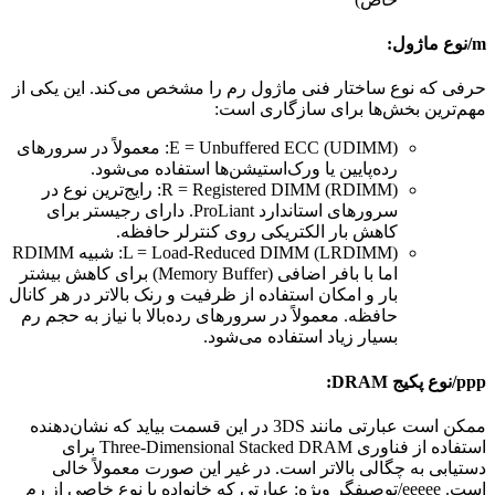
m/نوع ماژول:
حرفی که نوع ساختار فنی ماژول رم را مشخص می‌کند. این یکی از
مهم‌ترین بخش‌ها برای سازگاری است:
E = Unbuffered ECC (UDIMM): معمولاً در سرورهای
رده‌پایین یا ورک‌استیشن‌ها استفاده می‌شود.
R = Registered DIMM (RDIMM): رایج‌ترین نوع در
سرورهای استاندارد ProLiant. دارای رجیستر برای
کاهش بار الکتریکی روی کنترلر حافظه.
L = Load-Reduced DIMM (LRDIMM): شبیه RDIMM
اما با بافر اضافی (Memory Buffer) برای کاهش بیشتر
بار و امکان استفاده از ظرفیت و رنک بالاتر در هر کانال
حافظه. معمولاً در سرورهای رده‌بالا با نیاز به حجم رم
بسیار زیاد استفاده می‌شود.
ppp/نوع پکیج DRAM:
ممکن است عبارتی مانند 3DS در این قسمت بیاید که نشان‌دهنده
استفاده از فناوری Three-Dimensional Stacked DRAM برای
دستیابی به چگالی بالاتر است. در غیر این صورت معمولاً خالی
است. eeeee/توصیفگر ویژه: عبارتی که خانواده یا نوع خاصی از رم