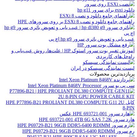
دانلود esxi برای سرور hp g11
راهنمای جامع دانلود و نصب ESXi 8 بر روی سرورهای HPE
عیب یابی و تعویض باتری سرور hp g9 اچ پی
آموزش تغییر بوت سرور استوک HP | علت‌ها، روش عیب‌یابی و
راه‌حل‌های کاربردی
لیست نمایندگی سیسکو در ایران
پربازدیدترین محصولات
سی پی یو سرور Intel Xeon Platinum 8468V Processor
کابل HPE P77896-B21 PROLIANT DL380 COMPUTE G11 2U
8-PIN
هارد سرور HPE 693721-001 4TB 6G SAS 7.2K
رم سرور HPE P69729-B21 96GB DDR5-6400 RDIMM