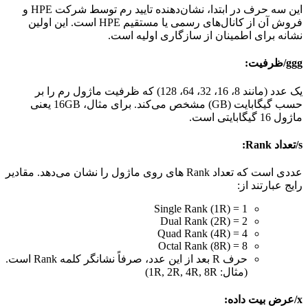
این سه حرف در ابتدا، نشان‌دهنده تایید رم توسط شرکت HPE و
فروش آن از کانال‌های رسمی یا مستقیم HPE است. این اولین
نشانه برای اطمینان از سازگاری اولیه است.
ggg/ظرفیت:
یک عدد (مانند 8، 16، 32، 64، 128) که ظرفیت ماژول رم را بر
حسب گیگابایت (GB) مشخص می‌کند. برای مثال، 16GB یعنی
ماژول 16 گیگابایتی است.
s/تعداد Rank:
عددی است که تعداد Rank های روی ماژول را نشان می‌دهد. مقادیر
رایج عبارتند از:
1 = Single Rank (1R)
2 = Dual Rank (2R)
4 = Quad Rank (4R)
8 = Octal Rank (8R)
حرف R بعد از این عدد، صرفاً نشانگر کلمه Rank است.
(مثال: 1R, 2R, 4R, 8R)
x/عرض بیت داده: