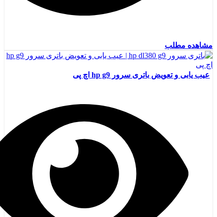
مشاهده مطلب
عیب یابی و تعویض باتری سرور hp g9 اچ پی