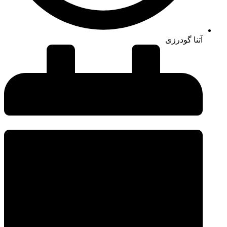
آتنا گودرزی