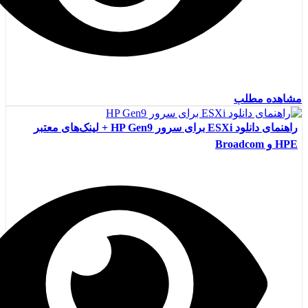
مشاهده مطلب
راهنمای دانلود ESXi برای سرور HP Gen9 + لینک‌های معتبر
HPE و Broadcom