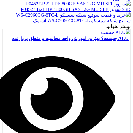
SSD سرور P04527-B21 HPE 800GB SAS 12G MU SFF
سوئیچ شبکه سیسکو WS-C2960CG-8TC-L استوک
بیشتر بخوانید
ALU چیست؟ بهترین اموزش واحد محاسبه و منطق پردازنده