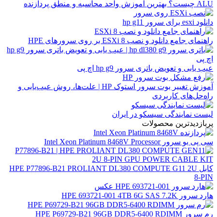
ALU چیست؟ بهترین اموزش واحد محاسبه و منطق پردازنده
دانلود esxi برای سرور hp g11
راهنمای جامع دانلود و نصب ESXi 8 بر روی سرورهای HPE
عیب یابی و تعویض باتری سرور hp g9 اچ پی
آموزش تغییر بوت سرور استوک HP | علت‌ها، روش عیب‌یابی و
راه‌حل‌های کاربردی
لیست نمایندگی سیسکو در ایران
پربازدیدترین محصولات
سی پی یو سرور Intel Xeon Platinum 8468V Processor
کابل HPE P77896-B21 PROLIANT DL380 COMPUTE G11 2U
8-PIN
هارد سرور HPE 693721-001 4TB 6G SAS 7.2K
رم سرور HPE P69729-B21 96GB DDR5-6400 RDIMM