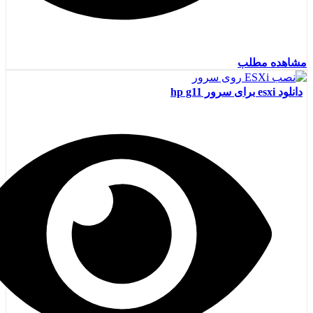
مشاهده مطلب
دانلود esxi برای سرور hp g11