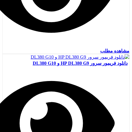
مشاهده مطلب
دانلود فریمور سرور HP DL380 G9 و DL380 G10