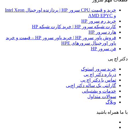
خرید و قیمت CPU سرور HP | پردازنده اورجینال Intel Xeon
و AMD EPYC
خرید رم سرور HP
کارت شبکه سرور HP | خرید کارت شبکه HP
هارد سرور HP
فروش پاور سرور HP | خرید پاور سرور HP – قیمت و خرید
پاور اورجینال سرورهای HPE
فن سرور HP
دکتر اچ پی
خرید سرور استوک
درباره دکتر اچ پی
تماس با دکتر اچ پی
گارانتی یک ساله دکتر اچ‌پی
خدمات و پشتیبانی
سوالات متداول
وبلاگ
با ما همراه باشید