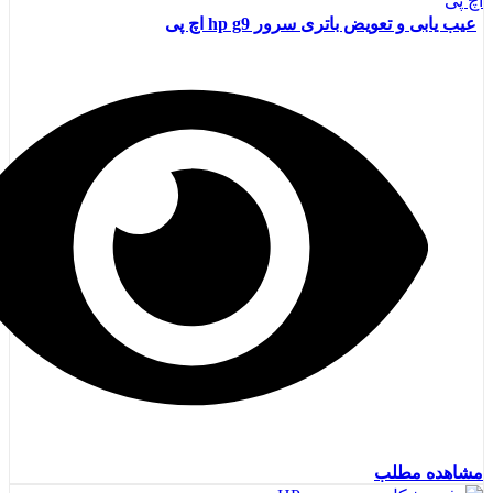
عیب یابی و تعویض باتری سرور hp g9 اچ پی
مشاهده مطلب