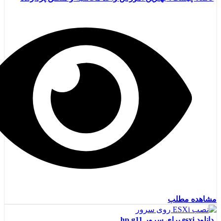
مشاهده مطلب
دانلود esxi برای سرور hp g11