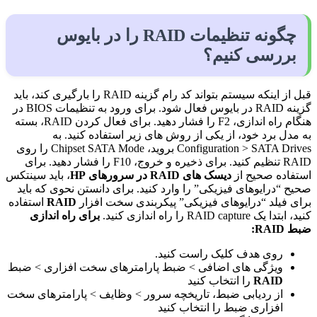
چگونه تنظیمات RAID را در بایوس
بررسی کنیم؟
قبل از اینکه سیستم بتواند کد رام گزینه RAID را بارگیری کند، باید
گزینه RAID در بایوس فعال شود. برای ورود به تنظیمات BIOS در
هنگام راه اندازی، F2 را فشار دهید. برای فعال کردن RAID، بسته
به مدل برد خود، از یکی از روش های زیر استفاده کنید. به
Configuration > SATA Drives بروید، Chipset SATA Mode را روی
RAID تنظیم کنید. برای ذخیره و خروج، F10 را فشار دهید. برای
استفاده صحیح از
دیسک های RAID در سرورهای HP
، باید سینتکس
صحیح “درایوهای فیزیکی” را وارد کنید. برای دانستن نحوی که باید
برای فیلد “درایوهای فیزیکی” پیکربندی سخت افزار
RAID
استفاده
کنید، ابتدا یک RAID capture را راه اندازی کنید.
برای راه اندازی
ضبط RAID:
روی هدف کلیک راست کنید.
ویژگی های اضافی > ضبط پارامترهای سخت افزاری > ضبط
RAID
را انتخاب کنید
از ردیابی ضبط، تاریخچه سرور > وظایف > پارامترهای سخت
افزاری ضبط را انتخاب کنید