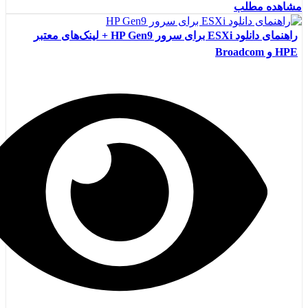
مشاهده مطلب
راهنمای دانلود ESXi برای سرور HP Gen9 + لینک‌های معتبر
HPE و Broadcom