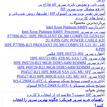
عیب یابی و تعویض باتری سرور hp g9 اچ پی
آموزش تغییر بوت سرور استوک HP | علت‌ها، روش عیب‌یابی و
راه‌حل‌های کاربردی
پربازدیدترین محصولات
سی پی یو سرور Intel Xeon Platinum 8468V Processor
کابل HPE P77896-B21 PROLIANT DL380 COMPUTE G11 2U
8-PIN
هارد سرور HPE 693721-001 4TB 6G SAS 7.2K
رم سرور HPE P69729-B21 96GB DDR5-6400 RDIMM
SSD سرور P04527-B21 HPE 800GB SAS 12G MU SFF
سوئیچ شبکه سیسکو WS-C2960CG-8TC-L استوک
بیشتر بخوانید
راهنمای خرید سرور فیزیکی؛ چگونه بهترین سرور را انتخاب
کنیم؟