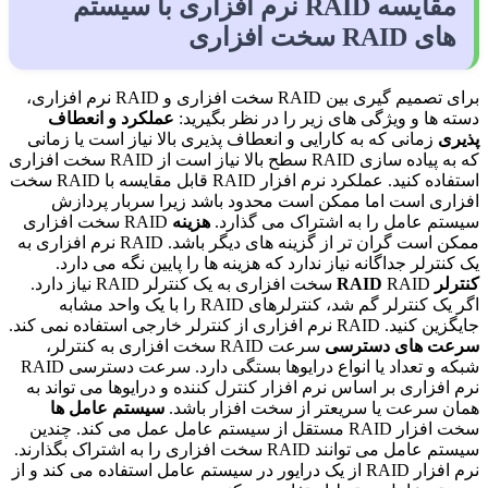
مقایسه RAID نرم افزاری با سیستم
های RAID سخت افزاری
برای تصمیم گیری بین RAID سخت افزاری و RAID نرم افزاری،
دسته ها و ویژگی های زیر را در نظر بگیرید:
عملکرد و انعطاف
پذیری
زمانی که به کارایی و انعطاف پذیری بالا نیاز است یا زمانی
که به پیاده سازی RAID سطح بالا نیاز است از RAID سخت افزاری
استفاده کنید. عملکرد نرم افزار RAID قابل مقایسه با RAID سخت
افزاری است اما ممکن است محدود باشد زیرا سربار پردازش
سیستم عامل را به اشتراک می گذارد.
هزینه
RAID سخت افزاری
ممکن است گران تر از گزینه های دیگر باشد. RAID نرم افزاری به
یک کنترلر جداگانه نیاز ندارد که هزینه ها را پایین نگه می دارد.
کنترلر RAID
RAID سخت افزاری به یک کنترلر RAID نیاز دارد.
اگر یک کنترلر گم شد، کنترلرهای RAID را با یک واحد مشابه
جایگزین کنید. RAID نرم افزاری از کنترلر خارجی استفاده نمی کند.
سرعت های دسترسی
سرعت RAID سخت افزاری به کنترلر،
شبکه و تعداد یا انواع درایوها بستگی دارد. سرعت دسترسی RAID
نرم افزاری بر اساس نرم افزار کنترل کننده و درایوها می تواند به
همان سرعت یا سریعتر از سخت افزار باشد.
سیستم عامل ها
سخت افزار RAID مستقل از سیستم عامل عمل می کند. چندین
سیستم عامل می توانند RAID سخت افزاری را به اشتراک بگذارند.
نرم افزار RAID از یک درایور در سیستم عامل استفاده می کند و از