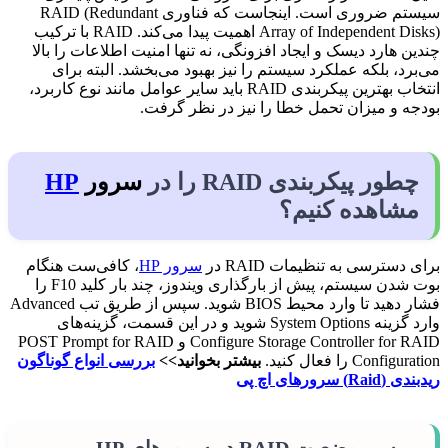
سیستم ضروری است. اینجاست که فناوری RAID (Redundant
Array of Independent Disks) اهمیت پیدا می‌کند. RAID با ترکیب
چندین هارد دیسک و ایجاد افزونگی، نه تنها امنیت اطلاعات را بالا
می‌برد، بلکه عملکرد سیستم را نیز بهبود می‌بخشد. البته برای
انتخاب بهترین پیکربندی RAID باید سایر عوامل مانند نوع کاربرد،
بودجه و میزان تحمل خطا را نیز در نظر گرفت.
چطور پیکربندی RAID را در
سرور
HP
مشاهده کنیم؟
برای دسترسی به تنظیمات RAID در
سرور HP
، کافی‌ست هنگام
بوت شدن سیستم، پیش از بارگذاری ویندوز، چند بار کلید F10 را
فشار دهید تا وارد محیط BIOS شوید. سپس از طریق تب Advanced
وارد گزینه System Options شوید و در این قسمت، گزینه‌های
Configure Storage Controller for RAID و POST Prompt for RAID
Configuration را فعال کنید.
بیشتر بخوانید>>
بررسی انواع گوناگون
ریدبندی (Raid) سرورهای اچ پی
بررسی وضعیت RAID در سرورهای HP