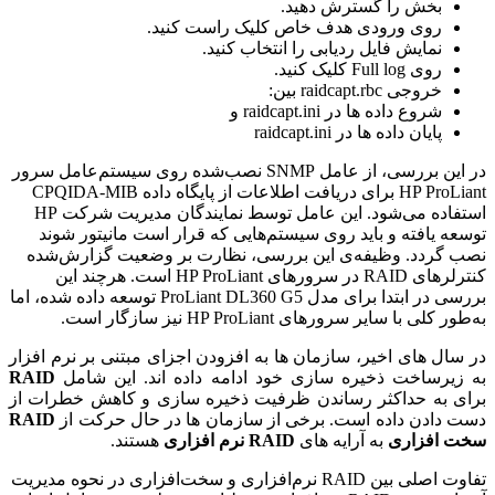
بخش را گسترش دهید.
روی ورودی هدف خاص کلیک راست کنید.
نمایش فایل ردیابی را انتخاب کنید.
روی Full log کلیک کنید.
خروجی raidcapt.rbc بین:
شروع داده ها در raidcapt.ini و
پایان داده ها در raidcapt.ini
در این بررسی، از عامل SNMP نصب‌شده روی سیستم‌عامل سرور
HP ProLiant برای دریافت اطلاعات از پایگاه داده CPQIDA-MIB
استفاده می‌شود. این عامل توسط نمایندگان مدیریت شرکت HP
توسعه یافته و باید روی سیستم‌هایی که قرار است مانیتور شوند
نصب گردد. وظیفه‌ی این بررسی، نظارت بر وضعیت گزارش‌شده
کنترلرهای RAID در سرورهای HP ProLiant است. هرچند این
بررسی در ابتدا برای مدل ProLiant DL360 G5 توسعه داده شده، اما
به‌طور کلی با سایر سرورهای HP ProLiant نیز سازگار است.
در سال های اخیر، سازمان ها به افزودن اجزای مبتنی بر نرم افزار
به زیرساخت ذخیره سازی خود ادامه داده اند. این شامل
RAID
برای به حداکثر رساندن ظرفیت ذخیره سازی و کاهش خطرات از
دست دادن داده است. برخی از سازمان ها در حال حرکت از
RAID
سخت افزاری
به آرایه های
RAID نرم افزاری
هستند.
تفاوت اصلی بین RAID نرم‌افزاری و سخت‌افزاری در نحوه مدیریت