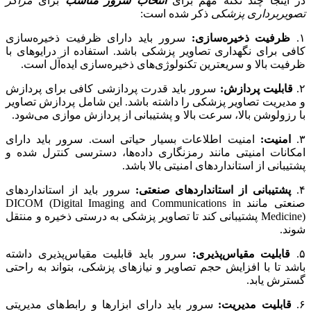
در اینجا چند نکته مهم برای
انتخاب سرور مناسب
برای
مراکز
تصویربرداری پزشکی
ذکر شده است:
۱.
ظرفیت ذخیره‌سازی:
سرور باید دارای ظرفیت ذخیره‌سازی
کافی برای نگهداری تصاویر پزشکی باشد. استفاده از درایوهای با
ظرفیت بالا و سریعترین تکنولوژی‌های ذخیره‌سازی ایده‌آل است.
۲.
قابلیت پردازش:
سرور باید قدرت پردازشی کافی برای پردازش
و مدیریت تصاویر پزشکی را داشته باشد. این شامل پردازش تصاویر
با رزولوشن بالا، سرعت بالا و پشتیبانی از پردازش موازی می‌شود.
۳.
امنیت:
امنیت اطلاعات بسیار حیاتی است. سرور باید دارای
امکانات امنیتی مانند رمزنگاری داده‌ها، دسترسی کنترل شده و
پشتیبانی از استانداردهای امنیتی بالا باشد.
۴.
پشتیبانی از استانداردهای صنعتی:
سرور باید از استانداردهای
صنعتی مانند DICOM (Digital Imaging and Communications in
Medicine) پشتیبانی کند تا تصاویر پزشکی به درستی ذخیره و منتقل
شوند.
۵.
قابلیت مقیاس‌پذیری:
سرور باید قابلیت مقیاس‌پذیری داشته
باشد تا با افزایش حجم تصاویر و نیازهای پزشکی، بتواند به راحتی
گسترش یابد.
۶.
قابلیت مدیریت:
سرور باید دارای ابزارها و رابط‌های مدیریتی