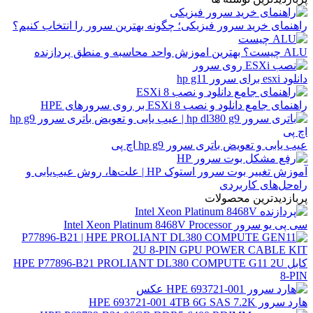
راهنمای خرید سرور فیزیکی؛ چگونه بهترین سرور را انتخاب کنیم؟
ALU چیست؟ بهترین اموزش واحد محاسبه و منطق پردازنده
دانلود esxi برای سرور hp g11
راهنمای جامع دانلود و نصب ESXi 8 بر روی سرورهای HPE
عیب یابی و تعویض باتری سرور hp g9 اچ پی
آموزش تغییر بوت سرور استوک HP | علت‌ها، روش عیب‌یابی و
راه‌حل‌های کاربردی
پربازدیدترین محصولات
سی پی یو سرور Intel Xeon Platinum 8468V Processor
کابل HPE P77896-B21 PROLIANT DL380 COMPUTE G11 2U
8-PIN
هارد سرور HPE 693721-001 4TB 6G SAS 7.2K