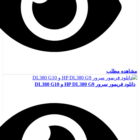
مشاهده مطلب
دانلود فریمور سرور HP DL380 G9 و DL380 G10