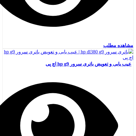
مشاهده مطلب
عیب یابی و تعویض باتری سرور hp g9 اچ پی