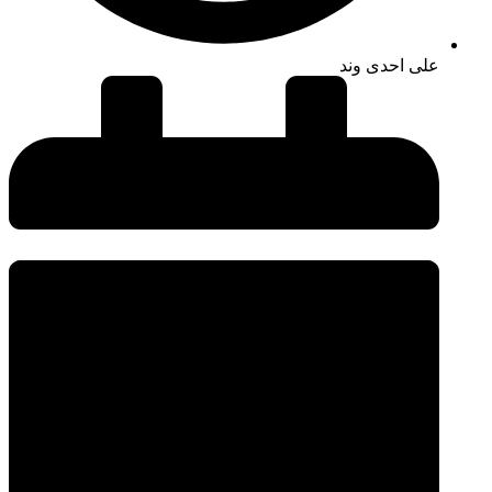
علی احدی وند