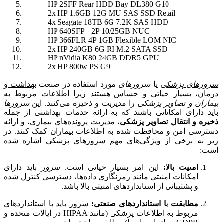
HP 2SFF Rear HDD Bay DL380 G10
2x HP 1.6GB 12G MU SAS SSD Retail
4x Seagate 18TB 6G 7.2K SAS HDD
HP 640SFP+ 2P 10/25GB NUC
HP 366FLR 4P 1GB Flexible LOM NIC
2x HP 240GB 6G RI M.2 SATA SSD
HP nVidia K80 24GB DDR5 GPU
2x HP 800w PS G9
سرورهای پزشک
ی
یا
سرورهای
مورد استفاده در صنعت
بهداشت
و
درمان، بسیار حیاتی و حساس هستند زیرا اطلاعات مربوط به
بیماران و تصاویر پزشکی
را مدیریت و ذخیره می‌کنند. این
سرورها
باید دارای امکاناتی باشند که به ارائه خدمات بهداشتی از جمله
ذخیره و انتقال تصاویر پزشکی
، مدیریت پرونده‌های بیماری، و ارائه
دسترسی امن و محافظت شده به اطلاعات بیماران کمک کنند. در
زیر به برخی از ویژگی‌های مهم سرورهای پزشکی اشاره شده
است:
امنیت بالا:
این امر بسیار حیاتی است.
سرور
باید دارای
امکانات امنیتی مانند رمزنگاری داده‌ها، دسترسی کنترل شده
و پشتیبانی از استانداردهای امنیتی بالا باشد.
مطابقت با استانداردهای صنعتی:
سرور باید با استانداردهای
مربوط به اطلاعات پزشکی (مانند HIPAA در ایالات متحده و