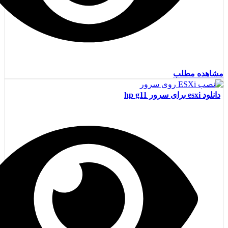
مشاهده مطلب
دانلود esxi برای سرور hp g11