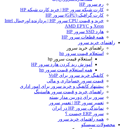
رم سرور HP
کارت شبکه سرور HP | خرید کارت شبکه HP
کارت گرافیک (GPU) سرور HP
خرید و قیمت CPU سرور HP | پردازنده اورجینال Intel
Xeon و AMD EPYC
هارد SSD سرور HP
همه قطعات سرور HP
راهنمای خرید سرور
راهنمای خرید سرور
استعلام قیمت سرور hp
استعلام قیمت سرور hp
آموزش ريد كردن هارد سرور HP
همه استعلام قیمت سرور hp
کانفیگ خرید سرور برای VoIP
قیمت سرور حسابداری و مالی
پیشنهاد کانفیگ و خرید سرور برای امور اداری
راهنمای خرید و قیمت سرور هاستینگ
سرور برای دوربین مدار بسته
تعمیر سرور HP | تعمیر سرور
نمایندگی سرور HP در ایران
سرور ERP چیست ؟
همه راهنمای خرید سرور
محصولات سیسکو