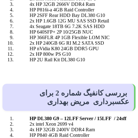
4x HP 32GB 2666V DDR4 Ram
HP P816i-a 4GB Raid Controller
HP 2SFF Rear HDD Bay DL380 G10
2x HP 1.6GB 12G MU SAS SSD Retail
4x Seagate 18TB 6G 7.2K SAS HDD
HP 640SFP+ 2P 10/25GB NUC
HP 366FLR 4P 1GB Flexible LOM NIC
2x HP 240GB 6G RI M.2 SATA SSD
HP nVidia K80 24GB DDR5 GPU
2x HP 800w PS G10
HP 2U Rail Kit DL380 G10
بررسی کانفیگ شماره 2 برای
عکسبرداری مریض بهداری
HP DL380 G9 – 12LFF Server / 15LFF / 24sff
2x intel Xeon 2699 v4
4x HP 32GB 2400V DDR4 Ram
HP P840 4GB Raid Controller