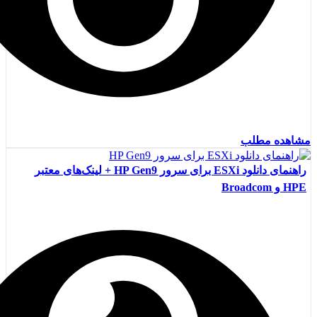
مشاهده مطلب
راهنمای دانلود ESXi برای سرور HP Gen9 + لینک‌های معتبر
HPE و Broadcom