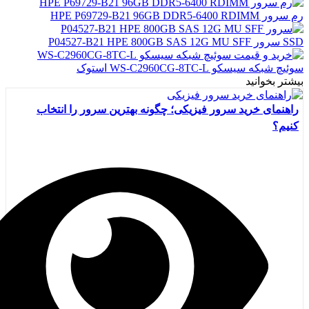
رم سرور HPE P69729-B21 96GB DDR5-6400 RDIMM
SSD سرور P04527-B21 HPE 800GB SAS 12G MU SFF
سوئیچ شبکه سیسکو WS-C2960CG-8TC-L استوک
بیشتر بخوانید
راهنمای خرید سرور فیزیکی؛ چگونه بهترین سرور را انتخاب
کنیم؟