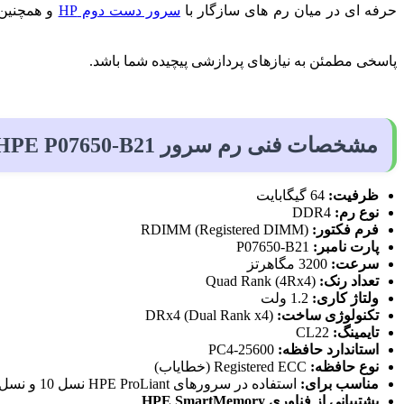
حرفه ای در میان رم های سازگار با
سرور دست دوم HP
و همچنین 
پاسخی مطمئن به نیازهای پردازشی پیچیده شما باشد.
مشخصات فنی رم سرور HPE P07650-B21
ظرفیت:
64 گیگابایت
نوع رم:
DDR4
فرم فکتور:
RDIMM (Registered DIMM)
پارت نامبر:
P07650-B21
سرعت:
3200 مگاهرتز
تعداد رنک:
Quad Rank (4Rx4)
ولتاژ کاری:
1.2 ولت
تکنولوژی ساخت:
DRx4 (Dual Rank x4)
تایمینگ:
CL22
استاندارد حافظه:
PC4-25600
نوع حافظه:
Registered ECC (خطایاب)
مناسب برای:
استفاده در سرورهای HPE ProLiant نسل 10 و نسل های بالاتر
پشتیبانی از فناوری HPE SmartMemory