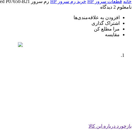
خانه
قطعات سرور HP
خرید رم سرور HP
رم سرور HPE 64GB DRx4 DDR4-3200 Registered P07650-B21
نامعلوم
2 دیدگاه
افزودن به علاقه‌مندی‌ها
اشتراک گذاری
مرا مطلع کن
مقایسه
بازخورد درباره این کالا