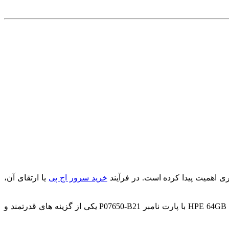
ی اهمیت پیدا کرده است. در فرآیند
خرید سرور اج پی
یا ارتقای آن،
انتخاب یک رم با ظرفیت و سرعت بالا می تواند به طور مستقیم بر عملکرد سیستم تاثیر بگذارد. رم سرور HPE 64GB DRx4 DDR4-3200 Registered با پارت نامبر P07650-B21 یکی از گزینه های قدرتمند و