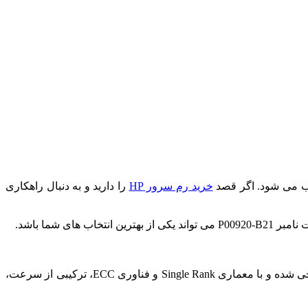
ب می شود. اگر قصد
خرید رم سرور HP
را دارید و به دنبال راهکاری
این رم سرور با بهره مندی از استاندارد DDR4 و سرعت انتقال داده 2933 مگاهرتز، به صورت خاص برای استفاده در سرورهای اچ پی طراحی شده و با معماری Single Rank و فناوری ECC، ترکیبی از سرعت،