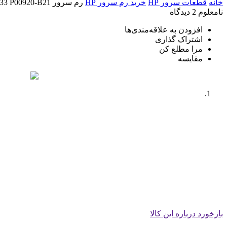
خانه
قطعات سرور HP
خرید رم سرور HP
رم سرور HP 16GB Single Rank DDR4-2933 P00920-B21
نامعلوم
2 دیدگاه
افزودن به علاقه‌مندی‌ها
اشتراک گذاری
مرا مطلع کن
مقایسه
بازخورد درباره این کالا