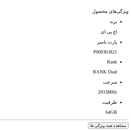
ویژگی‌های محصول
برند
اچ پی ای
پارت نامبر
P00930-B21
Rank
RANK Dual
سرعت
2933MHz
ظرفیت
64GB
مشاهده همه ویژگی ها