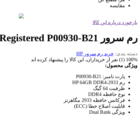
مقایسه
بازخورد درباره این کالا
رم سرور HPE 64GB DRx4 DDR4-2933 Registered P00930-B21
دسته بندی:
خرید رم سرور HP
100% (1) نفر از خریداران، این کالا را پیشنهاد کرده اند
ویژگی محصول:
پارت نامبر: P00930-B21
رم HP 64GB DDR4-2933
ظرفیت 64 گیگ
نوع حافظه DDR4
فرکانس حافظه 2933 مگاهرتز
قابلیت اصلاح خطا (ECC)
ویژگی Dual Rank