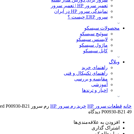
تعمیر سرور HP | تعمیر سرور
نمایندگی سرور HP در ایران
سرور ERP چیست ؟
محصولات سیسکو
سوئیچ سیسکو
لایسنس سیسکو
ماژول سیسکو
کابل سیسکو
وبلاگ
راهنمای خرید
راهنمای تکنیکال و فنی
مقایسه و بررسی
آموزشی
اخبار و ترندها
خانه
قطعات سرور HP
خرید رم سرور HP
رم سرور HPE 64GB DRx4 DDR4-2933 Registered P00930-B21
49 دیدگاه
P00930-B21
افزودن به علاقه‌مندی‌ها
اشتراک گذاری
مرا مطلع کن