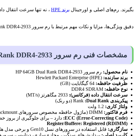
بگیرند. رم‌های اصلی و اورجینال
برند HPE
، نه تنها سرعت انتقال داد
دقیق ویژگی‌ها، مزایا و نکات مهم مرتبط با رم سرور HP 64GB Dual Rank DDR4-2933 می‌ پردازیم و راهنمایی‌ هایی برای
مشخصات فنی رم سرور HP 64GB Dual Rank DDR4-2933
نام محصول:
رم سرور HP 64GB Dual Rank DDR4-2933
برند سازنده:
Hewlett Packard Enterprise (HPE)
ظرفیت حافظه:
64 گیگابایت (GB)
نوع حافظه:
DDR4 SDRAM
سرعت انتقال داده (فرکانس):
2933 مگاهرتز (MT/s)
پیکربندی
Rank
:Dual
Rank
(دو رنک)
ولتاژ کاری:
1.2 ولت
فرم فاکتور:
DIMM (ماژول حافظه مخصوص سرورهای Rackmount و Tower)
ECC (Error-Correcting Code):
دارد – برای جلوگیری از بروز خ
Register/Buffere: Registered (RDIMM)
سازگاری:
قابل استفاده در سرورهای نسل Gen10 و برخی مدل‌ های Gen9 برند HPE
کاربرد اصلی:
پردازش‌های سنگین، مجازی‌سازی، دیتابیس، سرورها