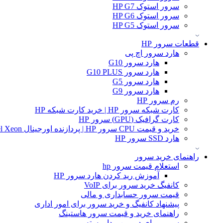
سرور استوک HP G7
سرور استوک HP G6
سرور استوک HP G5
قطعات سرور HP
هارد سرور اچ پی
هارد سرور G10
هارد سرور G10 PLUS
هارد سرور G5
هارد سرور G9
رم سرور HP
کارت شبکه سرور HP | خرید کارت شبکه HP
کارت گرافیک (GPU) سرور HP
خرید و قیمت CPU سرور HP | پردازنده اورجینال Intel Xeon و AMD EPYC
هارد SSD سرور HP
راهنمای خرید سرور
استعلام قیمت سرور hp
آموزش ريد كردن هارد سرور HP
کانفیگ خرید سرور برای VoIP
قیمت سرور حسابداری و مالی
پیشنهاد کانفیگ و خرید سرور برای امور اداری
راهنمای خرید و قیمت سرور هاستینگ
سرور برای دوربین مدار بسته