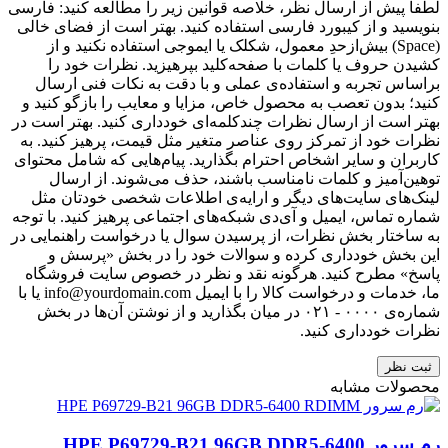
لطفا پیش از ارسال نظر، خلاصه قوانین زیر را مطالعه کنید: فارسی
بنویسید و از کیبورد فارسی استفاده کنید. بهتر است از فضای خالی
(Space) بیش‌از‌حدِ معمول، شکلک یا ایموجی استفاده نکنید و از
کشیدن حروف یا کلمات با صفحه‌کلید بپرهیزید. نظرات خود را
براساس تجربه و استفاده‌ی عملی و با دقت به نکات فنی ارسال
کنید؛ بدون تعصب به محصول خاص، مزایا و معایب را بازگو کنید و
بهتر است از ارسال نظرات چندکلمه‌‌ای خودداری کنید. بهتر است در
نظرات خود از تمرکز روی عناصر متغیر مثل قیمت، پرهیز کنید. به
کاربران و سایر اشخاص احترام بگذارید. پیام‌هایی که شامل محتوای
توهین‌آمیز و کلمات نامناسب باشند، حذف می‌شوند. از ارسال
لینک‌های سایت‌های دیگر و ارایه‌ی اطلاعات شخصی خودتان مثل
شماره تماس، ایمیل و آی‌دی شبکه‌های اجتماعی پرهیز کنید. با توجه
به ساختار بخش نظرات، از پرسیدن سوال یا درخواست راهنمایی در
این بخش خودداری کرده و سوالات خود را در بخش «پرسش و
پاسخ» مطرح کنید. هرگونه نقد و نظر در خصوص سایت فروشگاه
ما، خدمات و درخواست کالا را با ایمیل info@yourdomain.com یا با
شماره‌ی ۰۰۰۰ - ۰۲۱ در میان بگذارید و از نوشتن آن‌ها در بخش
نظرات خودداری کنید.
ثبت نظر
محصولات مشابه
رم سرور HPE P69729-B21 96GB DDR5-6400