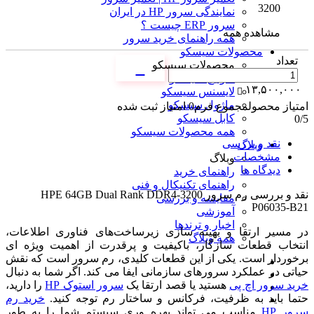
3200
نمایندگی سرور HP در ایران
سرور ERP چیست ؟
مشاهده همه
همه راهنمای خرید سرور
محصولات سیسکو
تعداد
محصولات سیسکو
سوئیچ سیسکو
۱۳,۵۰۰,۰۰۰
لایسنس سیسکو
ماژول سیسکو
امتیاز محصول
مجموع فرم
0
امتیاز ثبت شده
کابل سیسکو
0
/5
همه محصولات سیسکو
نقد و بررسی
وبلاگ
مشخصات
وبلاگ
دیدگاه ها
راهنمای خرید
راهنمای تکنیکال و فنی
نقد و بررسی
رم سرور HPE 64GB Dual Rank DDR4-3200
مقایسه و بررسی
P06035-B21
آموزشی
اخبار و ترندها
در مسیر ارتقا و بهینه سازی زیرساخت‌های فناوری اطلاعات،
همه وبلاگ
انتخاب قطعات سازگار، باکیفیت و پرقدرت از اهمیت ویژه ای
برخوردار است. یکی از این قطعات کلیدی، رم سرور است که نقش
حیاتی در عملکرد سرورهای سازمانی ایفا می کند. اگر شما به دنبال
خرید سرور اچ پی
هستید یا قصد ارتقا یک
سرور استوک HP
را دارید،
حتما باید به ظرفیت، فرکانس و ساختار رم توجه کنید.
خرید رم
سرور HP
مناسب می تواند بهره وری سیستم شما را به طور