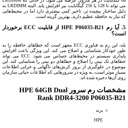
64 گیگابایت در هر ماژول عرضه می شود، در حالی که LRDIMM
می تواند تا 128 یا 256 گیگابایت نیز افزایش یابد. البته LRDIMM به
دلیل ساختار پیچیده تر، تاخیر کمی بیشتری دارد اما در محیط‌هایی
که نیاز به حافظه عظیم دارند، بهترین گزینه است.
5. آیا رم HPE P06035-B21 از قابلیت ECC برخوردار
است؟
بله، این رم به فناوری ECC مجهز است که خطاهای حافظه را به
طور خودکار شناسایی و اصلاح می کند. این ویژگی باعث افزایش
پایداری سیستم در محیط‌های حساس می شود. ECC می تواند
خطاهای تک بیتی را اصلاح و خطاهای دو بیتی را شناسایی کند. این
موضوع در جلوگیری از بروز کرش‌های ناگهانی و خرابی اطلاعات
بسیار موثر است، به ویژه در سرورهایی که اطلاعات حیاتی سازمان
روی آن‌ها ذخیره شده اند.
مشخصات
رم سرور HPE 64GB Dual
Rank DDR4-3200 P06035-B21
برند
HPE