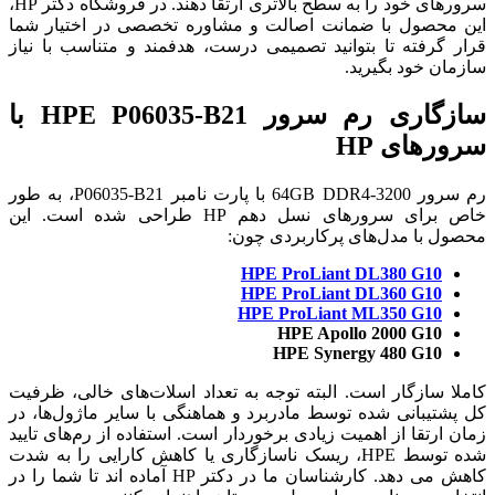
سرورهای خود را به سطح بالاتری ارتقا دهند. در فروشگاه دکتر HP،
این محصول با ضمانت اصالت و مشاوره تخصصی در اختیار شما
قرار گرفته تا بتوانید تصمیمی درست، هدفمند و متناسب با نیاز
سازمان خود بگیرید.
سازگاری رم سرور HPE P06035-B21 با
سرورهای HP
رم سرور 64GB DDR4-3200 با پارت نامبر P06035-B21، به طور
خاص برای سرورهای نسل دهم HP طراحی شده است. این
محصول با مدل‌های پرکاربردی چون:
HPE ProLiant DL380 G10
HPE ProLiant DL360 G10
HPE ProLiant ML350 G10
HPE Apollo 2000 G10
HPE Synergy 480 G10
کاملا سازگار است. البته توجه به تعداد اسلات‌های خالی، ظرفیت
کل پشتیبانی شده توسط مادربرد و هماهنگی با سایر ماژول‌ها، در
زمان ارتقا از اهمیت زیادی برخوردار است. استفاده از رم‌های تایید
شده توسط HPE، ریسک ناسازگاری یا کاهش کارایی را به شدت
کاهش می دهد. کارشناسان ما در دکتر HP آماده اند تا شما را در