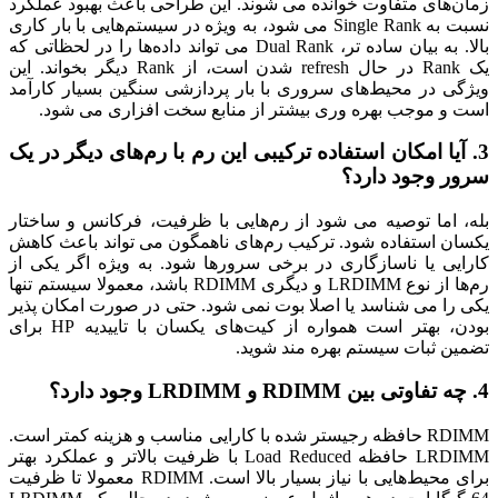
زمان‌های متفاوت خوانده می شوند. این طراحی باعث بهبود عملکرد
نسبت به Single Rank می شود، به ویژه در سیستم‌هایی با بار کاری
بالا. به بیان ساده تر، Dual Rank می تواند داده‌ها را در لحظاتی که
یک Rank در حال refresh شدن است، از Rank دیگر بخواند. این
ویژگی در محیط‌های سروری با بار پردازشی سنگین بسیار کارآمد
است و موجب بهره وری بیشتر از منابع سخت افزاری می شود.
3. آیا امکان استفاده ترکیبی این رم با رم‌های دیگر در یک
سرور وجود دارد؟
بله، اما توصیه می شود از رم‌هایی با ظرفیت، فرکانس و ساختار
یکسان استفاده شود. ترکیب رم‌های ناهمگون می تواند باعث کاهش
کارایی یا ناسازگاری در برخی سرورها شود. به ویژه اگر یکی از
رم‌ها از نوع LRDIMM و دیگری RDIMM باشد، معمولا سیستم تنها
یکی را می شناسد یا اصلا بوت نمی شود. حتی در صورت امکان پذیر
بودن، بهتر است همواره از کیت‌های یکسان با تاییدیه HP برای
تضمین ثبات سیستم بهره مند شوید.
4. چه تفاوتی بین RDIMM و LRDIMM وجود دارد؟
RDIMM حافظه رجیستر شده با کارایی مناسب و هزینه کمتر است.
LRDIMM حافظه Load Reduced با ظرفیت بالاتر و عملکرد بهتر
برای محیط‌هایی با نیاز بسیار بالا است. RDIMM معمولا تا ظرفیت