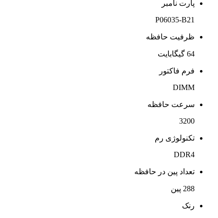
پارت نامبر
P06035-B21
ظرفیت حافظه
64 گیگابایت
فرم فاکتور
DIMM
سرعت حافظه
3200
تکنولوژی رم
DDR4
تعداد پین در حافظه
288 پین
رنک