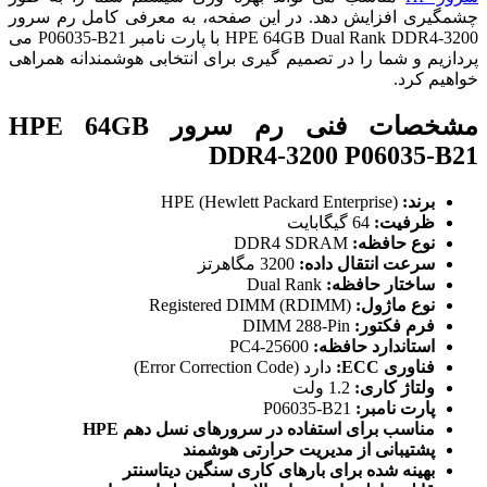
چشمگیری افزایش دهد. در این صفحه، به معرفی کامل رم سرور
HPE 64GB Dual Rank DDR4-3200 با پارت نامبر P06035-B21 می
پردازیم و شما را در تصمیم گیری برای انتخابی هوشمندانه همراهی
خواهیم کرد.
مشخصات فنی رم سرور HPE 64GB
DDR4-3200 P06035-B21
برند:
HPE (Hewlett Packard Enterprise)
ظرفیت:
64 گیگابایت
نوع حافظه:
DDR4 SDRAM
سرعت انتقال داده:
3200 مگاهرتز
ساختار حافظه:
Dual Rank
نوع ماژول:
Registered DIMM (RDIMM)
فرم فکتور:
DIMM 288-Pin
استاندارد حافظه:
PC4-25600
فناوری ECC:
دارد (Error Correction Code)
ولتاژ کاری:
1.2 ولت
پارت نامبر:
P06035-B21
مناسب برای استفاده در سرورهای نسل دهم HPE
پشتیبانی از مدیریت حرارتی هوشمند
بهینه شده برای بارهای کاری سنگین دیتاسنتر