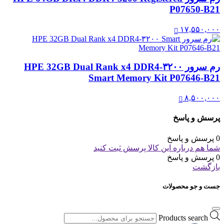
P07650-B21
۱۷,۵۵۰,۰۰۰
رم سرور HPE 32GB Dual Rank x4 DDR4‑۳۲۰۰
Smart Memory Kit P07646-B21
۸,۵۰۰,۰۰۰
پرسش و پاسخ
0 پرسش و پاسخ
شما هم درباره این کالا پرسش ثبت کنید
0 پرسش و پاسخ
بازگشت
جست و جو محصولات
Products search