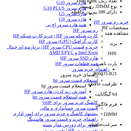
تعداد رنک: Dual Rank
هارد سرور G10
نوع DIMM: رجیستر
هارد سرور G10 PLUS
دارای 288 پین در حافظه
هارد سرور G5
هارد سرور G9
خرید رم سرور HP
همه هارد سرور اچ پی
مشخصات کالا
رم سرور HP
مشاهده همه
کارت شبکه سرور HP | خرید کارت شبکه HP
کارت گرافیک (GPU) سرور HP
برند
خرید و قیمت CPU سرور HP | پردازنده اورجینال
Intel Xeon و AMD EPYC
HPE
هارد SSD سرور HP
پارت نامبر
همه قطعات سرور HP
راهنمای خرید سرور
P06035-B21
راهنمای خرید سرور
استعلام قیمت سرور hp
ظرفیت حافظه
استعلام قیمت سرور hp
آموزش ريد كردن هارد سرور HP
64 گیگابایت
همه استعلام قیمت سرور hp
کانفیگ خرید سرور برای VoIP
فرم فاکتور
قیمت سرور حسابداری و مالی
پیشنهاد کانفیگ و خرید سرور برای امور اداری
DIMM
راهنمای خرید و قیمت سرور هاستینگ
سرعت حافظه
سرور برای دوربین مدار بسته
تعمیر سرور HP | تعمیر سرور