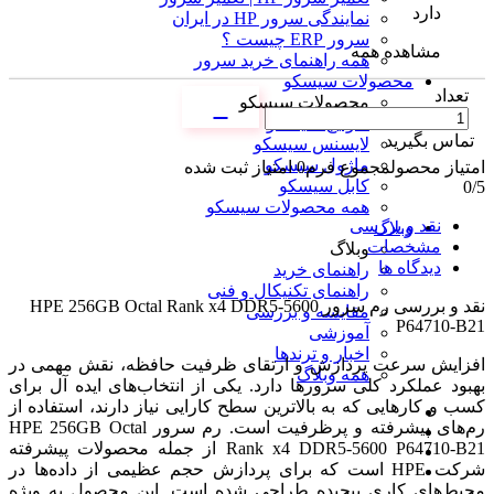
دارد
نمایندگی سرور HP در ایران
سرور ERP چیست ؟
مشاهده همه
همه راهنمای خرید سرور
محصولات سیسکو
تعداد
محصولات سیسکو
سوئیچ سیسکو
تماس بگیرید
لایسنس سیسکو
ماژول سیسکو
امتیاز محصول
مجموع فرم
0
امتیاز ثبت شده
کابل سیسکو
0
/5
همه محصولات سیسکو
نقد و بررسی
وبلاگ
مشخصات
وبلاگ
دیدگاه ها
راهنمای خرید
راهنمای تکنیکال و فنی
نقد و بررسی
رم سرور HPE 256GB Octal Rank x4 DDR5-5600
مقایسه و بررسی
P64710-B21
آموزشی
اخبار و ترندها
افزایش سرعت پردازش و ارتقای ظرفیت حافظه، نقش مهمی در
همه وبلاگ
بهبود عملکرد کلی سرورها دارد. یکی از انتخاب‌های ایده آل برای
کسب و کارهایی که به بالاترین سطح کارایی نیاز دارند، استفاده از
رم‌های پیشرفته و پرظرفیت است. رم سرور HPE 256GB Octal
Rank x4 DDR5-5600 P64710-B21 از جمله محصولات پیشرفته
شرکت HPE است که برای پردازش حجم عظیمی از داده‌ها در
محیط‌های کاری پیچیده طراحی شده است. این محصول به ویژه