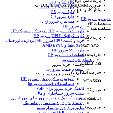
پارت نامبر: P64710-B21
هارد سرور G10
فناوری ECC (Error Correction Code): بله
هارد سرور G10 PLUS
ولتاژ کاری: 1.1 ولت
هارد سرور G5
هارد سرور G9
خرید رم سرور HP
همه هارد سرور اچ پی
مشخصات کالا
رم سرور HP
مشاهده همه
کارت شبکه سرور HP | خرید کارت شبکه HP
کارت گرافیک (GPU) سرور HP
پارت نامبر
خرید و قیمت CPU سرور HP | پردازنده اورجینال
Intel Xeon و AMD EPYC
P64710-B21
هارد SSD سرور HP
ظرفیت حافظه
همه قطعات سرور HP
راهنمای خرید سرور
256 گیگابایت
راهنمای خرید سرور
استعلام قیمت سرور hp
سرعت انتقال داده
استعلام قیمت سرور hp
آموزش ريد كردن هارد سرور HP
5600 MT/s
همه استعلام قیمت سرور hp
کانفیگ خرید سرور برای VoIP
نوع رنک
قیمت سرور حسابداری و مالی
پیشنهاد کانفیگ و خرید سرور برای امور اداری
Octal Rank x4
راهنمای خرید و قیمت سرور هاستینگ
فناوری ECC
سرور برای دوربین مدار بسته
تعمیر سرور HP | تعمیر سرور