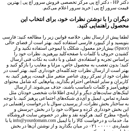
دکتر HP - دکتر اچ پی مرکز تخصصی فروش سرور اچ پی | بهترین
قیمت سرور اچ پی | خرید سرور اعلام می‌کنم.
دیگران را با نوشتن نظرات خود، برای انتخاب این
محصول راهنمایی کنید.
لطفا پیش از ارسال نظر، خلاصه قوانین زیر را مطالعه کنید: فارسی
بنویسید و از کیبورد فارسی استفاده کنید. بهتر است از فضای خالی
(Space) بیش‌از‌حدِ معمول، شکلک یا ایموجی استفاده نکنید و از
کشیدن حروف یا کلمات با صفحه‌کلید بپرهیزید. نظرات خود را
براساس تجربه و استفاده‌ی عملی و با دقت به نکات فنی ارسال
کنید؛ بدون تعصب به محصول خاص، مزایا و معایب را بازگو کنید و
بهتر است از ارسال نظرات چندکلمه‌‌ای خودداری کنید. بهتر است در
نظرات خود از تمرکز روی عناصر متغیر مثل قیمت، پرهیز کنید. به
کاربران و سایر اشخاص احترام بگذارید. پیام‌هایی که شامل محتوای
توهین‌آمیز و کلمات نامناسب باشند، حذف می‌شوند. از ارسال
لینک‌های سایت‌های دیگر و ارایه‌ی اطلاعات شخصی خودتان مثل
شماره تماس، ایمیل و آی‌دی شبکه‌های اجتماعی پرهیز کنید. با توجه
به ساختار بخش نظرات، از پرسیدن سوال یا درخواست راهنمایی در
این بخش خودداری کرده و سوالات خود را در بخش «پرسش و
پاسخ» مطرح کنید. هرگونه نقد و نظر در خصوص سایت فروشگاه
ما، خدمات و درخواست کالا را با ایمیل info@yourdomain.com یا با
شماره‌ی ۰۰۰۰ - ۰۲۱ در میان بگذارید و از نوشتن آن‌ها در بخش