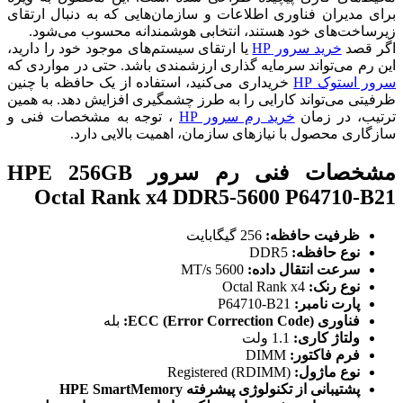
برای مدیران فناوری اطلاعات و سازمان‌هایی که به دنبال ارتقای
زیرساخت‌های خود هستند، انتخابی هوشمندانه محسوب می‌شود.
اگر قصد
خرید سرور HP
یا ارتقای سیستم‌های موجود خود را دارید،
این رم می‌تواند سرمایه گذاری ارزشمندی باشد. حتی در مواردی که
سرور استوک HP
خریداری می‌کنید، استفاده از یک حافظه با چنین
ظرفیتی می‌تواند کارایی را به طرز چشمگیری افزایش دهد. به همین
ترتیب، در زمان
خرید رم سرور HP
، توجه به مشخصات فنی و
سازگاری محصول با نیازهای سازمان، اهمیت بالایی دارد.
مشخصات فنی رم سرور HPE 256GB
Octal Rank x4 DDR5-5600 P64710-B21
ظرفیت حافظه:
256 گیگابایت
نوع حافظه:
DDR5
سرعت انتقال داده:
5600 MT/s
نوع رنک:
Octal Rank x4
پارت نامبر:
P64710-B21
فناوری ECC (Error Correction Code):
بله
ولتاژ کاری:
1.1 ولت
فرم فاکتور:
DIMM
نوع ماژول:
Registered (RDIMM)
پشتیبانی از تکنولوژی پیشرفته HPE SmartMemory