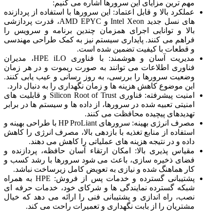
مهم‌ ترین مزایای این سرورها اشاره می‌ کنیم:
عملکرد بالا و قابل اعتماد: این سرورها با استفاده از پردازنده‌
های نسل جدید Intel Xeon و AMD EPYC، قدرت پردازشی
بالا و توانایی اجرای همزمان چندین برنامه و سرویس را
فراهم می‌ کنند. پایداری سیستم نیز به کمک طراحی مهندسی
و قطعات با کیفیت تضمین شده است.
مدیریت آسان و هوشمند: با فناوری HPE iLO، مدیران
فناوری اطلاعات می‌ توانند به صورت ریموت و در هر زمان
وضعیت سرورها را بررسی، به‌ روز رسانی و عیب‌ یابی کنند.
این موضوع کاهش هزینه‌ ها و زمان نگهداری را به دنبال دارد.
امنیت پیشرفته: فناوری Silicon Root of Trust و قابلیت‌ های
امنیتی تعبیه شده در سرورها، از داده‌ ها و سیستم‌ ها در برابر
تهدیدهای پیچیده محافظت می‌ کنند.
مصرف انرژی بهینه: سرورهای HP ProLiant با طراحی بهینه و
استفاده از منابع تغذیه با بازدهی بالا، مصرف انرژی را کاهش
داده و در نتیجه هزینه‌ های عملیاتی را کاهش می‌ دهند.
مقیاس‌ پذیری بالا: امکان ارتقاء آسان حافظه، پردازنده و
فضای ذخیره‌ سازی، باعث می‌ شود سرورها با رشد کسب‌ و
کار هماهنگ شده و نیازی به تعویض کامل زیرساخت نباشد.
پشتیبانی گسترده و خدمات پس از فروش: HPE به همراه
شبکه گسترده نمایندگی‌ ها و شرکای خود، خدمات حرفه‌ ای
نصب، راه‌ اندازی و پشتیبانی فنی را ارائه می‌ دهد که خیال
مشتریان را از بابت نگهداری و تعمیرات راحت می‌ کند.