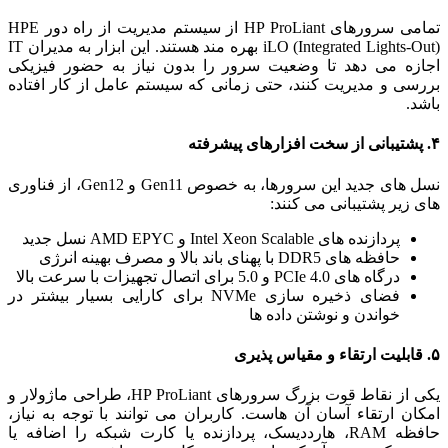
تمامی سرورهای HP ProLiant از سیستم مدیریت از راه دور HPE
iLO (Integrated Lights-Out) بهره‌ مند هستند. این ابزار به مدیران IT
اجازه می‌ دهد تا وضعیت سرور را بدون نیاز به حضور فیزیکی
بررسی و مدیریت کنند، حتی زمانی که سیستم عامل از کار افتاده
باشد.
۴. پشتیبانی از سخت‌ افزارهای پیشرفته
نسل‌ های جدید این سرورها، به‌ خصوص Gen11 و Gen12، از فناوری‌
های زیر پشتیبانی می‌ کنند:
پردازنده‌ های Intel Xeon Scalable و AMD EPYC نسل جدید
حافظه‌ های DDR5 با پهنای باند بالا و مصرف بهینه انرژی
درگاه‌ های PCIe 4.0 و 5.0 برای اتصال تجهیزات با سرعت بالا
فضای ذخیره‌ سازی NVMe برای کارایی بسیار بیشتر در
خواندن و نوشتن داده‌ ها
۵. قابلیت ارتقاء و مقیاس‌ پذیری
یکی از نقاط قوت بزرگ سرورهای HP ProLiant، طراحی ماژولار و
امکان ارتقاء آسان آن‌ هاست. کاربران می‌ توانند با توجه به نیاز،
حافظه RAM، هارددیسک، پردازنده یا کارت شبکه را اضافه یا