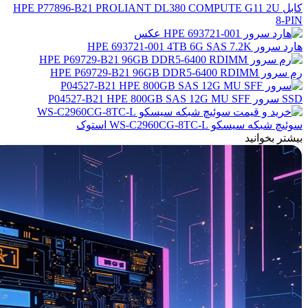
کابل HPE P77896-B21 PROLIANT DL380 COMPUTE G11 2U
8-PIN
هارد سرور HPE 693721-001 4TB 6G SAS 7.2K
رم سرور HPE P69729-B21 96GB DDR5-6400 RDIMM
SSD سرور P04527-B21 HPE 800GB SAS 12G MU SFF
سوئیچ شبکه سیسکو WS-C2960CG-8TC-L استوک
بیشتر بخوانید