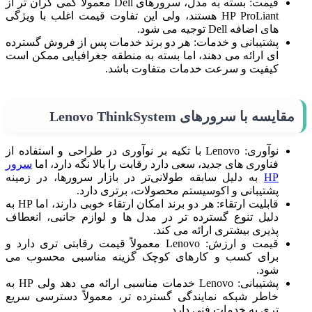
قیمت: بسته به مدل، سرورهای Dell معمولاً کمی گران‌ تر از
HP ProLiant هستند، ولی این تفاوت قیمت اغلب با ویژگی‌
های اضافه Dell توجیه می‌ شود.
پشتیبانی و خدمات: هر دو برند خدمات پس از فروش گسترده‌
ای ارائه می‌ دهند، اما بسته‌ به منطقه جغرافیایی ممکن است
کیفیت و سرعت خدمات متفاوت باشد.
مقایسه با سرورهای Lenovo ThinkSystem
نوآوری: Lenovo با تکیه بر نوآوری در طراحی و استفاده از
فناوری‌ های جدید، سعی دارد رقابت را بالا نگه دارد، اما
سرور
HP
به دلیل سابقه طولانی‌تر در بازار سرورها، در زمینه
پشتیبانی و اکوسیستم محصولات، برتری دارد.
قابلیت ارتقاء: هر دو برند امکان ارتقاء خوبی دارند، اما HP به
دلیل تنوع گسترده‌ تر در مدل‌ ها و لوازم جانبی، انعطاف‌
پذیری بیشتری ارائه می‌ کند.
قیمت و ارزش: Lenovo معمولاً قیمت رقابتی‌ تری دارد و
برای کسب‌ و کارهای کوچک گزینه مناسبی محسوب می‌
شود.
پشتیبانی: Lenovo خدمات مناسبی ارائه می‌ دهد ولی HP به
خاطر شبکه نمایندگی گسترده‌ تر، معمولاً دسترسی سریع‌
تری به خدمات فنی دارد.