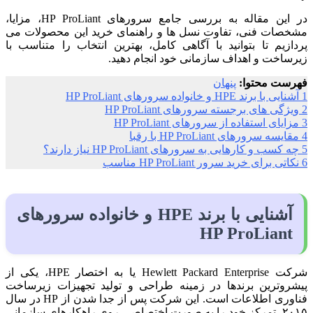
در این مقاله به بررسی جامع سرورهای HP ProLiant، مزایا،
مشخصات فنی، تفاوت نسل‌ ها و راهنمای خرید این محصولات می‌
پردازیم تا بتوانید با آگاهی کامل، بهترین انتخاب را متناسب با
زیرساخت و اهداف سازمانی خود انجام دهید.
فهرست محتوا:
پنهان
1
آشنایی با برند HPE و خانواده سرورهای HP ProLiant
2
ویژگی‌ های برجسته سرورهای HP ProLiant
3
مزایای استفاده از سرورهای HP ProLiant
4
مقایسه سرورهای HP ProLiant با رقبا
5
چه کسب‌ و کارهایی به سرورهای HP ProLiant نیاز دارند؟
6
نکاتی برای خرید سرور HP ProLiant مناسب
آشنایی با برند HPE و خانواده سرورهای
HP ProLiant
شرکت Hewlett Packard Enterprise یا به اختصار HPE، یکی از
پیشروترین برندها در زمینه طراحی و تولید تجهیزات زیرساخت
فناوری اطلاعات است. این شرکت پس از جدا شدن از HP در سال
۲۰۱۵، تمرکز خود را به صورت اختصاصی روی راهکارهای سازمانی