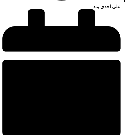
علی احدی وند