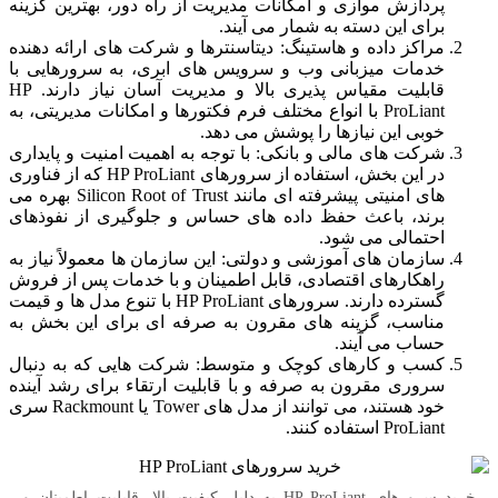
پردازش موازی و امکانات مدیریت از راه دور، بهترین گزینه
برای این دسته به شمار می‌ آیند.
مراکز داده و هاستینگ: دیتاسنترها و شرکت‌ های ارائه‌ دهنده
خدمات میزبانی وب و سرویس‌ های ابری، به سرورهایی با
قابلیت مقیاس‌ پذیری بالا و مدیریت آسان نیاز دارند. HP
ProLiant با انواع مختلف فرم‌ فکتورها و امکانات مدیریتی، به
خوبی این نیازها را پوشش می‌ دهد.
شرکت‌ های مالی و بانکی: با توجه به اهمیت امنیت و پایداری
در این بخش، استفاده از سرورهای HP ProLiant که از فناوری‌
های امنیتی پیشرفته‌ ای مانند Silicon Root of Trust بهره می‌
برند، باعث حفظ داده‌ های حساس و جلوگیری از نفوذهای
احتمالی می‌ شود.
سازمان‌ های آموزشی و دولتی: این سازمان‌ ها معمولاً نیاز به
راهکارهای اقتصادی، قابل اطمینان و با خدمات پس از فروش
گسترده دارند. سرورهای HP ProLiant با تنوع مدل‌ ها و قیمت
مناسب، گزینه‌ های مقرون به صرفه‌ ای برای این بخش به
حساب می‌ آیند.
کسب‌ و کارهای کوچک و متوسط: شرکت‌ هایی که به دنبال
سروری مقرون به صرفه و با قابلیت ارتقاء برای رشد آینده
خود هستند، می‌ توانند از مدل‌ های Tower یا Rackmount سری
ProLiant استفاده کنند.
خرید سرورهای HP ProLiant به دلیل کیفیت بالا، قابلیت اطمینان و