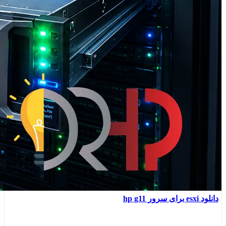
دانلود esxi برای سرور hp g11