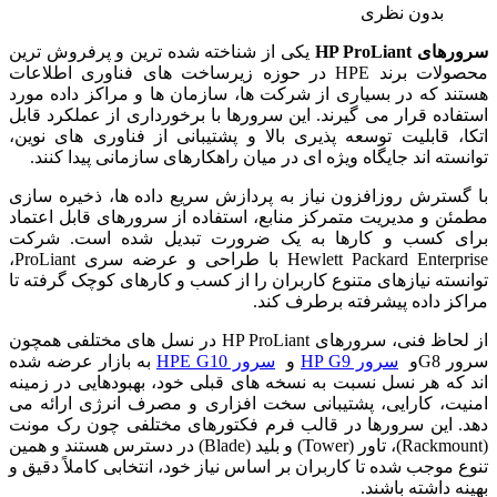
بدون نظری
سرورهای HP ProLiant
یکی از شناخته‌ شده‌ ترین و پرفروش‌ ترین
محصولات برند HPE در حوزه زیرساخت‌ های فناوری اطلاعات
هستند که در بسیاری از شرکت‌ ها، سازمان‌ ها و مراکز داده مورد
استفاده قرار می‌ گیرند. این سرورها با برخورداری از عملکرد قابل
اتکا، قابلیت توسعه‌ پذیری بالا و پشتیبانی از فناوری‌ های نوین،
توانسته‌ اند جایگاه ویژه‌ ای در میان راهکارهای سازمانی پیدا کنند.
با گسترش روزافزون نیاز به پردازش سریع داده‌ ها، ذخیره‌ سازی
مطمئن و مدیریت متمرکز منابع، استفاده از سرورهای قابل اعتماد
برای کسب‌ و کارها به یک ضرورت تبدیل شده است. شرکت
Hewlett Packard Enterprise با طراحی و عرضه سری ProLiant،
توانسته نیازهای متنوع کاربران را از کسب‌ و کارهای کوچک گرفته تا
مراکز داده پیشرفته برطرف کند.
از لحاظ فنی، سرورهای HP ProLiant در نسل‌ های مختلفی همچون
سرور G8و
سرور HP G9
و
سرور HPE G10
به بازار عرضه شده‌
اند که هر نسل نسبت به نسخه‌ های قبلی خود، بهبودهایی در زمینه
امنیت، کارایی، پشتیبانی سخت‌ افزاری و مصرف انرژی ارائه می‌
دهد. این سرورها در قالب فرم‌ فکتورهای مختلفی چون رک‌ مونت
(Rackmount)، تاور (Tower) و بلید (Blade) در دسترس هستند و همین
تنوع موجب شده تا کاربران بر اساس نیاز خود، انتخابی کاملاً دقیق و
بهینه داشته باشند.