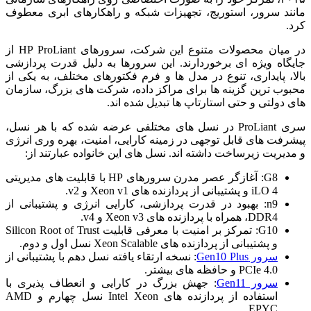
مانند سرور، استوریج، تجهیزات شبکه و راهکارهای ابری معطوف
کرد.
در میان محصولات متنوع این شرکت، سرورهای HP ProLiant از
جایگاه ویژه ای برخوردارند. این سرورها به دلیل قدرت پردازشی
بالا، پایداری، تنوع در مدل‌ ها و فرم‌ فکتورهای مختلف، به یکی از
محبوب‌ ترین گزینه‌ ها برای مراکز داده، شرکت‌ های بزرگ، سازمان‌
های دولتی و حتی استارتاپ‌ ها تبدیل شده‌ اند.
سری ProLiant در نسل‌ های مختلفی عرضه شده که با هر نسل،
پیشرفت‌ های قابل توجهی در زمینه کارایی، امنیت، بهره‌ وری انرژی
و مدیریت زیرساخت داشته‌ اند. نسل‌ های این خانواده عبارتند از:
G8: آغازگر عصر مدرن سرورهای HP با قابلیت‌ های مدیریتی
iLO 4 و پشتیبانی از پردازنده‌ های Xeon v1 و v2.
n9: بهبود در قدرت پردازشی، کارایی انرژی و پشتیبانی از
DDR4، همراه با پردازنده‌ های Xeon v3 و v4.
G10: تمرکز بر امنیت با معرفی قابلیت Silicon Root of Trust
و پشتیبانی از پردازنده‌ های Xeon Scalable نسل اول و دوم.
سرور Gen10 Plus
: نسخه ارتقاء یافته نسل دهم با پشتیبانی از
PCIe 4.0 و حافظه‌ های بیشتر.
سرور Gen11
: جهش بزرگ در کارایی و انعطاف‌ پذیری با
استفاده از پردازنده‌ های Intel Xeon نسل چهارم و AMD
EPYC.