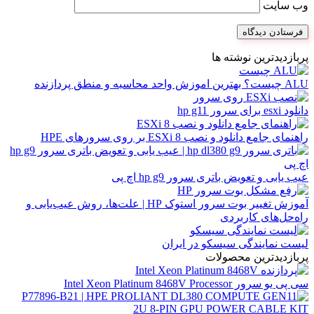
وب‌ سایت
پربازدیدترین نوشته ها
ALU چیست؟ بهترین اموزش واحد محاسبه و منطق پردازنده
دانلود esxi برای سرور hp g11
راهنمای جامع دانلود و نصب ESXi 8 بر روی سرورهای HPE
عیب یابی و تعویض باتری سرور hp g9 اچ پی
آموزش تغییر بوت سرور استوک HP | علت‌ها، روش عیب‌یابی و
راه‌حل‌های کاربردی
لیست نمایندگی سیسکو در ایران
پربازدیدترین محصولات
سی پی یو سرور Intel Xeon Platinum 8468V Processor