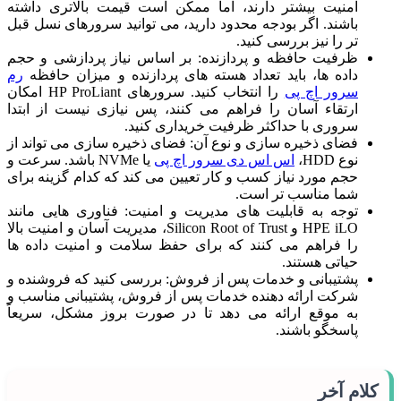
امنیت بیشتر دارند، اما ممکن است قیمت بالاتری داشته
باشند. اگر بودجه محدود دارید، می‌ توانید سرورهای نسل قبل‌
تر را نیز بررسی کنید.
ظرفیت حافظه و پردازنده: بر اساس نیاز پردازشی و حجم
داده‌ ها، باید تعداد هسته‌ های پردازنده و میزان حافظه
رم
سرور اچ پی
را انتخاب کنید. سرورهای HP ProLiant امکان
ارتقاء آسان را فراهم می‌ کنند، پس نیازی نیست از ابتدا
سروری با حداکثر ظرفیت خریداری کنید.
فضای ذخیره‌ سازی و نوع آن: فضای ذخیره‌ سازی می‌ تواند از
نوع HDD،
اس اس دی سرور اچ پی
یا NVMe باشد. سرعت و
حجم مورد نیاز کسب‌ و کار تعیین می‌ کند که کدام گزینه برای
شما مناسب‌ تر است.
توجه به قابلیت‌ های مدیریت و امنیت: فناوری‌ هایی مانند
HPE iLO و Silicon Root of Trust، مدیریت آسان و امنیت بالا
را فراهم می‌ کنند که برای حفظ سلامت و امنیت داده‌ ها
حیاتی هستند.
پشتیبانی و خدمات پس از فروش: بررسی کنید که فروشنده و
شرکت ارائه‌ دهنده خدمات پس از فروش، پشتیبانی مناسب و
به موقع ارائه می‌ دهد تا در صورت بروز مشکل، سریعاً
پاسخگو باشند.
کلام آخر