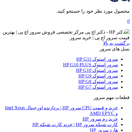
محصول مورد نظر خود را جستجو کنید.
0
برگشت به بالا
نسل های سرور
سرور استوک HP G11
سرور استوک HP G10 PLUS
سرور استوک HP G10
سرور استوک HP G9
سرور استوک HP G8
سرور استوک HP G7
قطعات مهم سرور
خرید و قیمت CPU سرور HP | پردازنده اورجینال Intel Xeon
و AMD EPYC
خرید رم سرور HP
کارت شبکه سرور HP | خرید کارت شبکه HP
هارد سرور HP