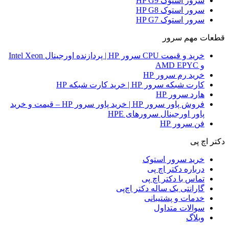
سرور استوک HP G9
سرور استوک HP G8
سرور استوک HP G7
قطعات مهم سرور
خرید و قیمت CPU سرور HP | پردازنده اورجینال Intel Xeon
و AMD EPYC
خرید رم سرور HP
کارت شبکه سرور HP | خرید کارت شبکه HP
هارد سرور HP
فروش پاور سرور HP | خرید پاور سرور HP – قیمت و خرید
پاور اورجینال سرورهای HPE
فن سرور HP
دکتر اچ پی
خرید سرور استوک
درباره دکتر اچ پی
تماس با دکتر اچ پی
گارانتی یک ساله دکتر اچ‌پی
خدمات و پشتیبانی
سوالات متداول
وبلاگ