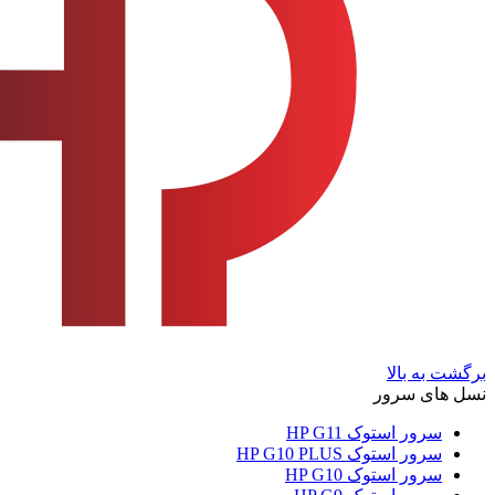
برگشت به بالا
نسل های سرور
سرور استوک HP G11
سرور استوک HP G10 PLUS
سرور استوک HP G10