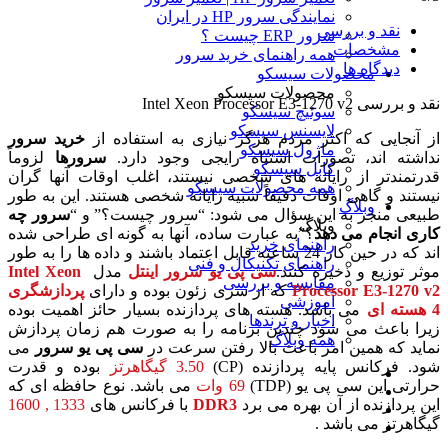
نمایندگی سرور HP در ایران
نقد و بررسی
سرور ERP چیست ؟
مشخصات
همه راهنمای خرید سرور
دیدگاه ها
محصولات سیسکو
محصولات سیسکو
نقد و بررسی
Intel Xeon Processor E3-1270 v2
سوئیچ سیسکو
لایسنس سیسکو
از آنجایی که اکثر مردم هرگز نیازی به استفاده از
خرید سرور
ماژول سیسکو
نداشته اند، تصورات اشتباه رایجی وجود دارد.
سرورها
لزوماً
کابل سیسکو
قدرتمندتر از رایانه های شخصی نیستند، اغلب اوقات آنها گران
همه محصولات سیسکو
نیستند و گاهی اوقات دقیقاً شبیه رایانه شخصی هستند. این به طور
وبلاگ
طبیعی منجر به این سؤال می شود: “سرور چیست؟” و “
سرور چه
وبلاگ
کاری انجام می دهد
؟”به عبارت ساده، آنها به گونه ای طراحی شده
راهنمای خرید
اند که در حین کار 24 ساعته قابل اعتماد باشند و داده ها را به طور
راهنمای تکنیکال و فنی
موثر توزیع و ذخیره کنند.
سی پی یو
سرور
اینتل
مدل
Intel Xeon
مقایسه و بررسی
Processor E3-1270 v2
که از سری زئون بوده و دارای
پردازشگری
آموزشی
4 هسته ای
می باشد. هسته های پردازنده بسیار حائز اهمیت بوده
اخبار و ترندها
زیرا باعث می شود چندین برنامه را به صورت هم زمان پردازش
همه وبلاگ
نماید که همین امر باعث بالا رفتن سرعت در
سی پی یو
سرور
می
شود. فرکانس پایه پردازنده (CP)
3.50 گیگاهرتز
بوده و قدرت
حرارتی این سی پی یو (TDP)
69 وات
می باشد. نوع حافظه ای که
این پردازنده از آن بهره می برد
DDR3
با فرکانس های
1333 , 1600
گیگاهرتز می باشد .