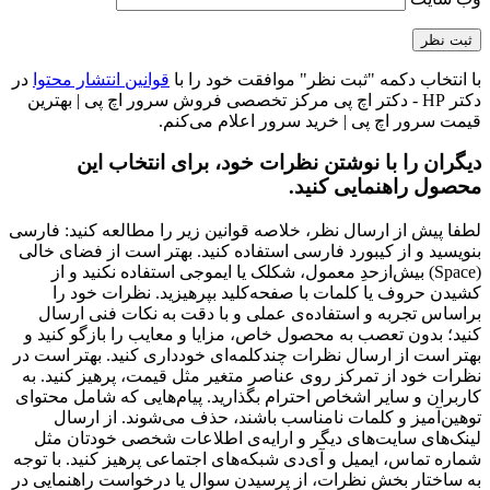
با انتخاب دکمه "ثبت نظر" موافقت خود را با
قوانین انتشار محتوا
در
دکتر HP - دکتر اچ پی مرکز تخصصی فروش سرور اچ پی | بهترین
قیمت سرور اچ پی | خرید سرور اعلام می‌کنم.
دیگران را با نوشتن نظرات خود، برای انتخاب این
محصول راهنمایی کنید.
لطفا پیش از ارسال نظر، خلاصه قوانین زیر را مطالعه کنید: فارسی
بنویسید و از کیبورد فارسی استفاده کنید. بهتر است از فضای خالی
(Space) بیش‌از‌حدِ معمول، شکلک یا ایموجی استفاده نکنید و از
کشیدن حروف یا کلمات با صفحه‌کلید بپرهیزید. نظرات خود را
براساس تجربه و استفاده‌ی عملی و با دقت به نکات فنی ارسال
کنید؛ بدون تعصب به محصول خاص، مزایا و معایب را بازگو کنید و
بهتر است از ارسال نظرات چندکلمه‌‌ای خودداری کنید. بهتر است در
نظرات خود از تمرکز روی عناصر متغیر مثل قیمت، پرهیز کنید. به
کاربران و سایر اشخاص احترام بگذارید. پیام‌هایی که شامل محتوای
توهین‌آمیز و کلمات نامناسب باشند، حذف می‌شوند. از ارسال
لینک‌های سایت‌های دیگر و ارایه‌ی اطلاعات شخصی خودتان مثل
شماره تماس، ایمیل و آی‌دی شبکه‌های اجتماعی پرهیز کنید. با توجه
به ساختار بخش نظرات، از پرسیدن سوال یا درخواست راهنمایی در