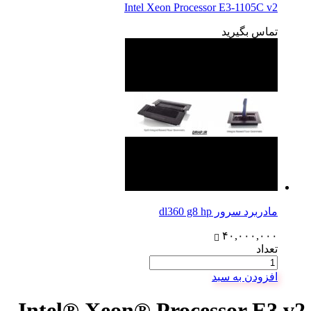
Intel Xeon Processor E3-1105C v2
تماس بگیرید
مادربرد سرور dl360 g8 hp
۴۰,۰۰۰,۰۰۰
تعداد
افزودن به سبد
Intel® Xeon® Processor E3 v2