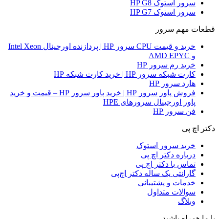
سرور استوک HP G8
سرور استوک HP G7
قطعات مهم سرور
خرید و قیمت CPU سرور HP | پردازنده اورجینال Intel Xeon
و AMD EPYC
خرید رم سرور HP
کارت شبکه سرور HP | خرید کارت شبکه HP
هارد سرور HP
فروش پاور سرور HP | خرید پاور سرور HP – قیمت و خرید
پاور اورجینال سرورهای HPE
فن سرور HP
دکتر اچ پی
خرید سرور استوک
درباره دکتر اچ پی
تماس با دکتر اچ پی
گارانتی یک ساله دکتر اچ‌پی
خدمات و پشتیبانی
سوالات متداول
وبلاگ
با ما همراه باشید