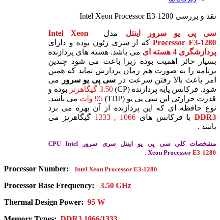
نقد و بررسی
Intel Xeon Processor E3-1280
سی پی یو
سرور
اینتل
مدل
Intel Xeon
Processor E3-1280
که از سری زئون بوده و دارای
پردازشگری 4 هسته ای
می باشد. هسته های پردازنده
بسیار حائز اهمیت بوده زیرا باعث می شود چندین
برنامه را به صورت هم زمان پردازش نماید که همین
امر باعث بالا رفتن سرعت در
سی پی یو
سرور
می
شود. فرکانس پایه پردازنده (CP)
3.50 گیگاهرتز
بوده و
قدرت حرارتی این سی پی یو (TDP)
95 وات
می باشد.
نوع حافظه ای که این پردازنده از آن بهره می برد
DDR3
با فرکانس های
1066 , 1333
گیگاهرتز می
باشد .
مشخصات کلی سی پی یو اینتل
سری سرور CPU Intel
:
Xeon Processor
E3-1280
Processor Number:
Intel Xeon Processor
E3-1280
Processor Base Frequency:
3.50 GHz
Thermal Design Power:
95 W
Memory Types:
DDR3 1066/1333