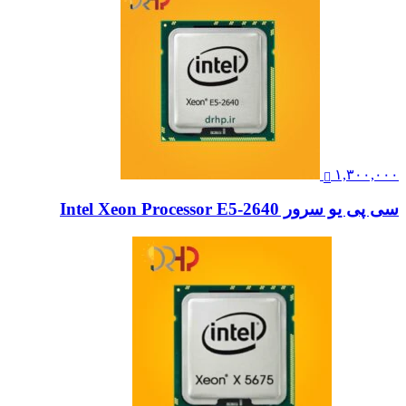
۱,۳۰۰,۰۰۰
سی پی یو سرور Intel Xeon Processor E5-2640