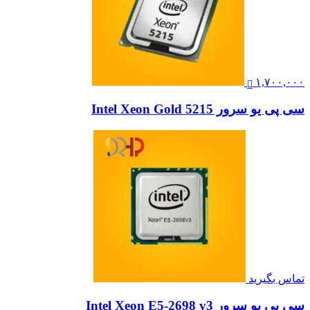
۱,۷۰۰,۰۰۰
سی پی یو سرور Intel Xeon Gold 5215
تماس بگیرید
سی پی یو سرور Intel Xeon E5-2698 v3