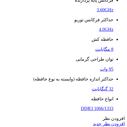
فرکانس پایه پردازنده
3.60GHz
حداکثر فرکانس توربو
4.0GHz
حافظه کش
8 مگابایت
توان طراحی گرمایی
95 وات
حداکثر اندازه حافظه (وابسته به نوع حافظه)
32 گیگابایت
انواع حافظه
DDR3 1066/1333
افزودن نظر
افزودن نظر جدید