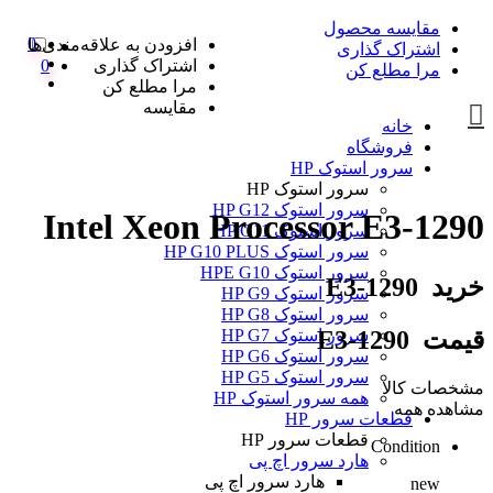
مقایسه محصول
0
افزودن به علاقه‌مندی‌ها
اشتراک گذاری
اشتراک گذاری
0
مرا مطلع کن
مرا مطلع کن
مقایسه
خانه
فروشگاه
سرور استوک HP
سرور استوک HP
سرور استوک HP G12
Intel Xeon Processor E3-1290
سرور استوک HP G11
سرور استوک HP G10 PLUS
سرور استوک HPE G10
خرید E3-1290
سرور استوک HP G9
سرور استوک HP G8
قیمت E3-1290
سرور استوک HP G7
سرور استوک HP G6
سرور استوک HP G5
مشخصات کالا
همه سرور استوک HP
مشاهده همه
قطعات سرور HP
قطعات سرور HP
Condition
هارد سرور اچ پی
هارد سرور اچ پی
new