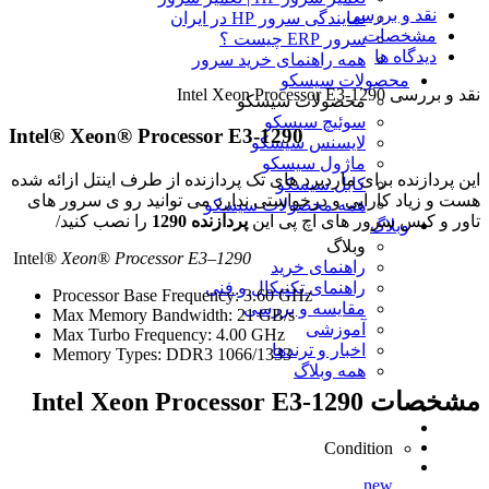
نقد و بررسی
نمایندگی سرور HP در ایران
مشخصات
سرور ERP چیست ؟
دیدگاه ها
همه راهنمای خرید سرور
محصولات سیسکو
نقد و بررسی
Intel Xeon Processor E3-1290
محصولات سیسکو
سوئیچ سیسکو
Intel® Xeon® Processor E3-1290
لایسنس سیسکو
ماژول سیسکو
این پردازنده برای ماردبرد های تک پردازنده از طرف اینتل ازائه شده
کابل سیسکو
هست و زیاد کارایی و درخواستی ندارد می توانید رو ی سرور های
همه محصولات سیسکو
تاور و کیس سرور های اچ پی این
پردازنده 1290
را نصب کنید/
وبلاگ
وبلاگ
Intel®
Xeon
®
Processor E3
–
1290
راهنمای خرید
راهنمای تکنیکال و فنی
Processor Base Frequency: 3.60 GHz
مقایسه و بررسی
Max Memory Bandwidth: 21 GB/s
آموزشی
Max Turbo Frequency: 4.00 GHz
اخبار و ترندها
Memory Types: DDR3 1066/1333
همه وبلاگ
مشخصات
Intel Xeon Processor E3-1290
Condition
new