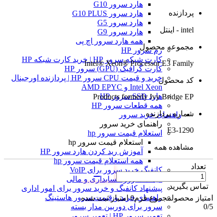
هارد سرور G10
پردازنده
هارد سرور G10 PLUS
هارد سرور G5
intel - اینتل
هارد سرور G9
همه هارد سرور اچ پی
مجموعه محصول
رم سرور HP
کارت شبکه سرور HP | خرید کارت شبکه HP
Intel® Xeon® Processor E3 Family
کارت گرافیک (GPU) سرور HP
خرید و قیمت CPU سرور HP | پردازنده اورجینال
کد محصول
Intel Xeon و AMD EPYC
هارد SSD سرور HP
Products formerly Ivy Bridge EP
همه قطعات سرور HP
شماره پردازنده
راهنمای خرید سرور
راهنمای خرید سرور
E3-1290
استعلام قیمت سرور hp
استعلام قیمت سرور hp
مشاهده همه
آموزش ريد كردن هارد سرور HP
همه استعلام قیمت سرور hp
تعداد
کانفیگ خرید سرور برای VoIP
قیمت سرور حسابداری و مالی
تماس بگیرید
پیشنهاد کانفیگ و خرید سرور برای امور اداری
راهنمای خرید و قیمت سرور هاستینگ
امتیاز محصول
مجموع فرم
0
امتیاز ثبت شده
0
/5
سرور برای دوربین مدار بسته
تعمیر سرور HP | تعمیر سرور