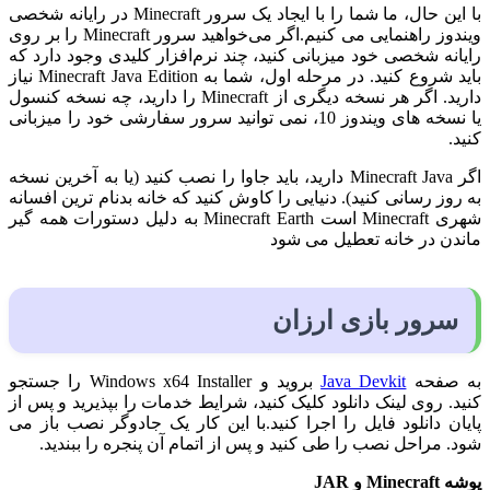
با این حال، ما شما را با ایجاد یک سرور Minecraft در رایانه شخصی
ویندوز راهنمایی می کنیم.اگر می‌خواهید سرور Minecraft را بر روی
رایانه شخصی خود میزبانی کنید، چند نرم‌افزار کلیدی وجود دارد که
باید شروع کنید. در مرحله اول، شما به Minecraft Java Edition نیاز
دارید. اگر هر نسخه دیگری از Minecraft را دارید، چه نسخه کنسول
یا نسخه های ویندوز 10، نمی توانید سرور سفارشی خود را میزبانی
کنید.
اگر Minecraft Java دارید، باید جاوا را نصب کنید (یا به آخرین نسخه
به روز رسانی کنید). دنیایی را کاوش کنید که خانه بدنام ترین افسانه
شهری Minecraft است Minecraft Earth به دلیل دستورات همه گیر
ماندن در خانه تعطیل می شود
سرور بازی ارزان
به صفحه
Java Devkit
بروید و Windows x64 Installer را جستجو
کنید. روی لینک دانلود کلیک کنید، شرایط خدمات را بپذیرید و پس از
پایان دانلود فایل را اجرا کنید.با این کار یک جادوگر نصب باز می
شود. مراحل نصب را طی کنید و پس از اتمام آن پنجره را ببندید.
پوشه Minecraft و JAR