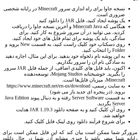
نسخه جاوا برای راه اندازی سرور Minecraft در رایانه شخصی
ضروری است.
یک پوشه ایجاد کنید، فایل JAR را دانلود کنید
هنگامی که Minecraft Java و آخرین نسخه جاوا را دریافت
کردید، می توانید در آن سرور شروع به کار کنید. برای
سادگی، باید یک پوشه برای تمام فایل های خود ایجاد کنید.
روی دسکتاپ خود کلیک راست کنید، به قسمت New بروید و
Folder را انتخاب کنید.
به این پوشه نام دلخواه خود بدهید. برای این مثال، اجازه دهید
به سادگی نام آن را سرور بگذاریم.
اکنون، باید فایل های کلیدی اضافی، از جمله فایل JAR سرور
را بگیرید. خوشبختانه Mojang Studios، توسعه‌دهنده
Minecraft، میزبان فایل‌ها است.
به سایت رسمی، https://www.minecraft.net/en-us/download
بروید. (در پنجره ای جدید باز می شود)
به قسمت Server Software رفته و به دنبال پیوند Java Edition
Server بگردید.
روی آن کلیک کنید و به صفحه دانلود JAR 1.19.3 هدایت
خواهید شد.
برای شروع فرآیند دانلود روی لینک فایل کلیک کنید.
مرورگر شما ممکن است بیان کند که این فایل ممکن است برای
رایانه شما مضر باشد یا چیزی مشابه آن. شما در حال دانلود