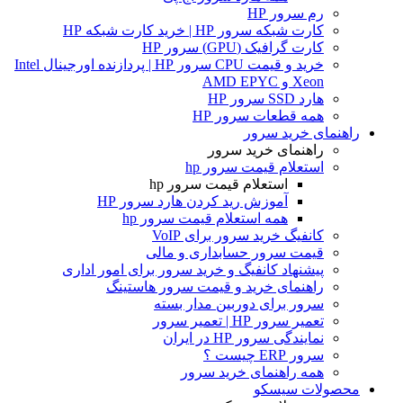
رم سرور HP
کارت شبکه سرور HP | خرید کارت شبکه HP
کارت گرافیک (GPU) سرور HP
خرید و قیمت CPU سرور HP | پردازنده اورجینال Intel
Xeon و AMD EPYC
هارد SSD سرور HP
همه قطعات سرور HP
راهنمای خرید سرور
راهنمای خرید سرور
استعلام قیمت سرور hp
استعلام قیمت سرور hp
آموزش ريد كردن هارد سرور HP
همه استعلام قیمت سرور hp
کانفیگ خرید سرور برای VoIP
قیمت سرور حسابداری و مالی
پیشنهاد کانفیگ و خرید سرور برای امور اداری
راهنمای خرید و قیمت سرور هاستینگ
سرور برای دوربین مدار بسته
تعمیر سرور HP | تعمیر سرور
نمایندگی سرور HP در ایران
سرور ERP چیست ؟
همه راهنمای خرید سرور
محصولات سیسکو