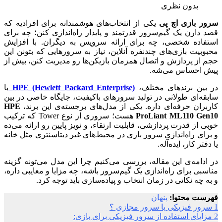
بدون نظری
سرور بازی اچ پی
یکی از انتخاب‌های هوشمندانه برای افرادیه که
قصد دارن یک گیم‌سرور قدرتمند و پایدار راه‌اندازی کنن؛ چه برای
استفاده شخصی، چه برای ارائه سرویس به دیگران. با افزایش
محبوبیت بازی‌های چندنفره آنلاین، نیاز به سرورهایی که بتونن این
حجم از پردازش و اتصال همزمان بازیکن‌ها رو مدیریت کنن، بیش از
پیش احساس می‌شه.
در بین برندهای مختلف،
HPE (Hewlett Packard Enterprise)
با
سابقه‌ای طولانی در تولید سرورهای باکیفیت، جایگاه خاصی در بین
کاربران حرفه‌ای داره. یکی از مدل‌های برجسته‌ی این برند،
HPE
ProLiant ML110 Gen10
هست؛ سروری از نوع Tower که ترکیب
خوبی از قدرت پردازشی، قابلیت ارتقاء، و نویز پایین رو ارائه می‌ده
و برای راه‌اندازی سرور بازی در محیط‌های غیر دیتاسنتری مثل خانه
یا دفتر کار، ایده‌آله.
در ادامه‌ی این مقاله، بررسی می‌کنیم چرا این مدل می‌تونه گزینه
مناسبی برای راه‌اندازی یک گیم‌سرور باشه، چه مزایا و معایبی داره،
و به چه نکاتی در زمان انتخاب و پیاده‌سازی باید توجه کرد.
فهرست محتوا:
پنهان
1
سرور فیزیکی یا سرور مجازی ؟
2
مزایای استفاده از سرور فیزیکی برای بازی: