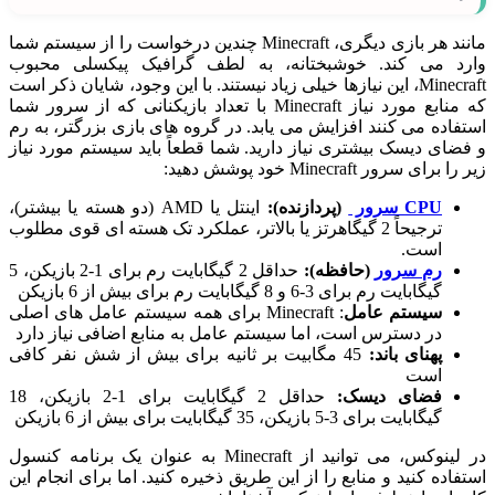
مانند هر بازی دیگری، Minecraft چندین درخواست را از سیستم شما
وارد می کند. خوشبختانه، به لطف گرافیک پیکسلی محبوب
Minecraft، این نیازها خیلی زیاد نیستند. با این وجود، شایان ذکر است
که منابع مورد نیاز Minecraft با تعداد بازیکنانی که از سرور شما
استفاده می کنند افزایش می یابد. در گروه های بازی بزرگتر، به رم
و فضای دیسک بیشتری نیاز دارید. شما قطعاً باید سیستم مورد نیاز
زیر را برای سرور Minecraft خود پوشش دهید:
CPU سرور
(پردازنده):
اینتل یا AMD (دو هسته یا بیشتر)،
ترجیحاً 2 گیگاهرتز یا بالاتر، عملکرد تک هسته ای قوی مطلوب
است.
رم سرور
(حافظه):
حداقل 2 گیگابایت رم برای 1-2 بازیکن، 5
گیگابایت رم برای 3-6 و 8 گیگابایت رم برای بیش از 6 بازیکن
سیستم عامل
: Minecraft برای همه سیستم عامل های اصلی
در دسترس است، اما سیستم عامل به منابع اضافی نیاز دارد
پهنای باند:
45 مگابیت بر ثانیه برای بیش از شش نفر کافی
است
فضای دیسک:
حداقل 2 گیگابایت برای 1-2 بازیکن، 18
گیگابایت برای 3-5 بازیکن، 35 گیگابایت برای بیش از 6 بازیکن
در لینوکس، می توانید از Minecraft به عنوان یک برنامه کنسول
استفاده کنید و منابع را از این طریق ذخیره کنید. اما برای انجام این