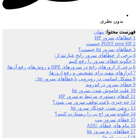
بدون نظری
فهرست محتوا:
پنهان
1
خطاهای سرور HP
2
POST error HP چیست
3
خطاهای سرور hp چیست؟
4
برخی از خطاهای سرور رایج عبارتند از:
5
چگونه خطای سرور را رفع کنیم
6
برخی از ارورهای رایج در سرورهای HPE و روش‌های رفع آن‌ها:
7
ابزارهای مفید برای تشخیص و رفع ارورها:
8
مشکل اساسی در روبرویی با خطاهای سرور hp :
9
خطای سرور در اندروید
10
علت خاموش شدن سرور hp
11
کدهای دستوری مرتبط به سرور HP
12
چه چیزی باعث توقف سرور می شود؟
13
روشن شدن خودکار سرور hp
14
چگونه سرور اچ پی را ریستارت کنیم؟
15
خطای سرور بیپ
16
پیام های خطای ADU
17
خطاهای رم سرور hp
18
لیست پیام ها: