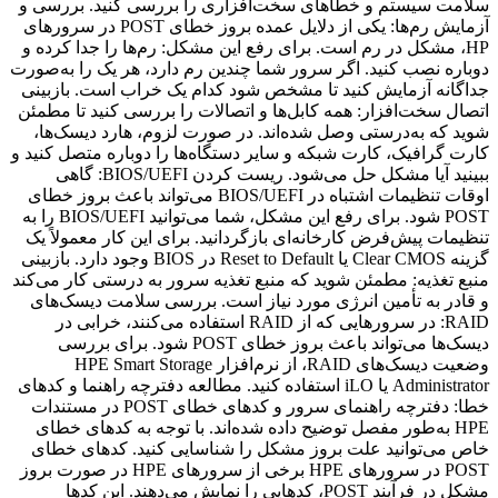
سلامت سیستم و خطاهای سخت‌افزاری را بررسی کنید. بررسی و
آزمایش رم‌ها: یکی از دلایل عمده بروز خطای POST در سرورهای
HP، مشکل در رم است. برای رفع این مشکل: رم‌ها را جدا کرده و
دوباره نصب کنید. اگر سرور شما چندین رم دارد، هر یک را به‌صورت
جداگانه آزمایش کنید تا مشخص شود کدام یک خراب است. بازبینی
اتصال سخت‌افزار: همه کابل‌ها و اتصالات را بررسی کنید تا مطمئن
شوید که به‌درستی وصل شده‌اند. در صورت لزوم، هارد دیسک‌ها،
کارت گرافیک، کارت شبکه و سایر دستگاه‌ها را دوباره متصل کنید و
ببینید آیا مشکل حل می‌شود. ریست کردن BIOS/UEFI: گاهی
اوقات تنظیمات اشتباه در BIOS/UEFI می‌تواند باعث بروز خطای
POST شود. برای رفع این مشکل، شما می‌توانید BIOS/UEFI را به
تنظیمات پیش‌فرض کارخانه‌ای بازگردانید. برای این کار معمولاً یک
گزینه Clear CMOS یا Reset to Default در BIOS وجود دارد. بازبینی
منبع تغذیه: مطمئن شوید که منبع تغذیه سرور به درستی کار می‌کند
و قادر به تأمین انرژی مورد نیاز است. بررسی سلامت دیسک‌های
RAID: در سرورهایی که از RAID استفاده می‌کنند، خرابی در
دیسک‌ها می‌تواند باعث بروز خطای POST شود. برای بررسی
وضعیت دیسک‌های RAID، از نرم‌افزار HPE Smart Storage
Administrator یا iLO استفاده کنید. مطالعه دفترچه راهنما و کدهای
خطا: دفترچه راهنمای سرور و کدهای خطای POST در مستندات
HPE به‌طور مفصل توضیح داده شده‌اند. با توجه به کدهای خطای
خاص می‌توانید علت بروز مشکل را شناسایی کنید. کدهای خطای
POST در سرورهای HPE برخی از سرورهای HPE در صورت بروز
مشکل در فرآیند POST، کدهایی را نمایش می‌دهند. این کدها