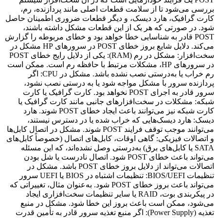
بررسی می‌شود تا از سلامت قطعات اصلی مانند پردازنده، رم،
کارت گرافیک، هارد دیسک، و دیگر قطعات ضروری اطمینان حاصل
شود. در صورتی که هر یک از این قطعات مشکل داشته باشند،
POST قادر به شناسایی خطا خواهد بود و خطای مربوطه را گزارش
می‌کند. دلایل شایع بروز خطای POST در سرورهای HP مشکل در
سخت‌افزار: مشکل در رم (RAM): یکی از دلایل رایج خطای POST
در سرورهای HP، مشکلات مرتبط با حافظه رم است. ممکن است
رم خراب یا به‌درستی نصب نشده باشد. مشکل در CPU: اگر
پردازنده سرور با مشکل مواجه شود یا به درستی نصب نشود،
سرور قادر به اجرای POST نخواهد بود. کارت گرافیک یا کارت
شبکه: مشکلات در سخت‌افزارهای جانبی مانند کارت گرافیک یا
کارت شبکه نیز می‌توانند باعث ایجاد خطای POST شوند. هارد
دیسک: هارد دیسک‌هایی که خراب شده یا در دسترس نیستند،
می‌توانند موجب توقف فرایند POST شوند. مشکل در اتصال کابل‌ها
و اتصالات فیزیکی: گاهی اوقات، کابل‌های اتصال (خصوصاً کابل‌های
SATA یا کابل‌های برق) به‌درستی وصل نشده‌اند، که این مسئله
می‌تواند باعث خطای POST شود. اتصال نادرست یا شل بودن
اتصالات می‌تواند از دلایل بروز خطای POST باشد. مشکل در
تنظیمات BIOS/UEFI: تنظیمات اشتباه در BIOS یا UEFI سرور
می‌تواند باعث بروز خطای POST شود. به‌عنوان مثال، تغییراتی که
در پیکربندی بوت، RAID یا سایر تنظیمات سخت‌افزاری ایجاد
می‌شود، ممکن است باعث بروز این خطا شود. مشکل در منبع
تغذیه (Power Supply): اگر منبع تغذیه سرور قادر به تأمین قدرت