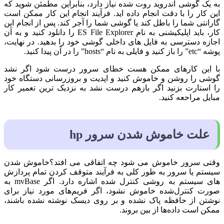
به یک گوشی اندروید روت شده نیاز دارد، بنابراین مطمئن شوید که
این کار را با دقت انجام داده اید. فرآیند انجام این کار ممکن است
گارانتی شما را باطل کند یا گوشی شما را آجر کند. پس از انجام این
کار، باید اپلیکیشنی به نام ES File Explorer را دانلود کنید و به آن
اجازه دسترسی به فایل های داخلی گوشی خود را بدهید. در نهایت،
پوشه “etc” را باز کنید و فایلی به نام “hosts” را در آن پیدا کنید.
با این کارهای ممکن هست
خطای سرور درست شود اگر نشد
گوشی را روشن و خاموش کنید و اپدیت و بروزرسانی دستگاه خود
را استارت بزنید اگر بازهم درست نشد به نزدیک ترین تعمیر کار
مبایل مراحعه کنید.
علت خاموش شدن
سرور
hp
وقتی سرور خاموش می شود چه اتفاقی می افتد؟خاموش شدن
سیستم یا سرور به طور کلی به فرآیند متوقف کردن تمام پردازش
های سیستم به روشی کنترل شده اشاره دارد. اگر mvBase به
صورت کنترل‌شده خاموش نشود، اگر فریم‌های مورد نیاز برای
نوشتن از حافظه پاک نشده و بر روی دیسک نوشته نشده باشند،
ممکن است داده‌ها از بین بروند.