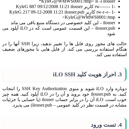
KyleG@WMWS0001:/tmp> ls -l ilouser*
-rw——- 1 کاربر KyleG 887 09/12/2008 11:21 ilouser
-rw-r–r– 1 کاربر KyleG 217 09-12-2008 11:21 ilouser.pub
KyleG@WMWS0001:/tmp>
ilouser – این کلید خصوصی در دستگاه منبع باقی می ماند
ilouser.pub – این قسمت عمومی است که در iLO آپلود می
شود
حالت های مجوز روی فایل ها را تغییر ندهید، زیرا SSH آنها را در
هنگام استفاده بررسی می کند. از فایل هایی با مجوزهای ضعیف
استفاده نمی کند.
3. احراز هویت کلید iLO SSH
دوباره وارد iLO شوید و منوی SSH Key Authorization را انتخاب
کنید. به ilouser.pub خود بروید و آن را در iLO آپلود کنید. همه چیز
خوب است، iLO آن را در برابر حساب ilouser (یا حسابی با جزئیات
مشابه در قسمت نظر در کلید عمومی – ilouser.pub) می پذیرد.
4. تست ورود