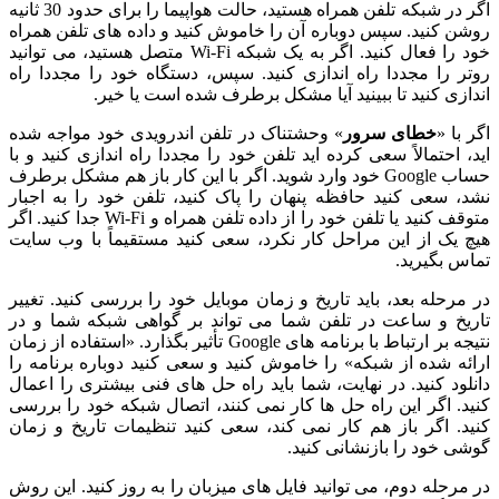
اگر در شبکه تلفن همراه هستید، حالت هواپیما را برای حدود 30 ثانیه
روشن کنید. سپس دوباره آن را خاموش کنید و داده های تلفن همراه
خود را فعال کنید. اگر به یک شبکه Wi-Fi متصل هستید، می توانید
روتر را مجددا راه اندازی کنید. سپس، دستگاه خود را مجددا راه
اندازی کنید تا ببینید آیا مشکل برطرف شده است یا خیر.
اگر با
«
خطای سرور
» وحشتناک در تلفن اندرویدی خود مواجه شده
اید، احتمالاً سعی کرده اید تلفن خود را مجددا راه اندازی کنید و با
حساب Google خود وارد شوید. اگر با این کار باز هم مشکل برطرف
نشد، سعی کنید حافظه پنهان را پاک کنید، تلفن خود را به اجبار
متوقف کنید یا تلفن خود را از داده تلفن همراه و Wi-Fi جدا کنید. اگر
هیچ یک از این مراحل کار نکرد، سعی کنید مستقیماً با وب سایت
تماس بگیرید.
در مرحله بعد، باید تاریخ و زمان موبایل خود را بررسی کنید. تغییر
تاریخ و ساعت در تلفن شما می تواند بر گواهی شبکه شما و در
نتیجه بر ارتباط با برنامه های Google تأثیر بگذارد. «استفاده از زمان
ارائه شده از شبکه» را خاموش کنید و سعی کنید دوباره برنامه را
دانلود کنید. در نهایت، شما باید راه حل های فنی بیشتری را اعمال
کنید. اگر این راه حل ها کار نمی کنند، اتصال شبکه خود را بررسی
کنید. اگر باز هم کار نمی کند، سعی کنید تنظیمات تاریخ و زمان
گوشی خود را بازنشانی کنید.
در مرحله دوم، می توانید فایل های میزبان را به روز کنید. این روش