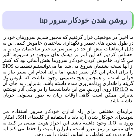
روشن شدن خودکار
سرور
hp
ما اخیراً در موقعیتی قرار گرفتیم که مجبور شدیم سرورهای خود را
در طول پنجره های تعمیر و نگهداری ساختمان خاموش کنیم. این به
دلیل ارتعاشات بیش از حد در سراسر ساختار ساختمان بود، و ما
احساس کردیم که این امر بر دیسک های موجود در سرورها تأثیر
می گذارد. خاموش کردن خودکار سرورها بخش آسانی بود که کمتر
از آنها نسخه پشتیبان شروع می شد. ما می‌توانستیم تنظیمات BIOS
را برای انجام این کار تغییر دهیم، اما برای انجام این تغییر نیاز به
خرابی است، و همچنین هیچ تضمینی وجود نداشت که بایوس یک
گزینه راه‌اندازی برنامه‌ریزی شده داشته باشد. بنابراین، به جای آن
به
HP iLO
روی آوردیم. من این یادداشت‌ها را در ویکی آثار نوشتم،
بنابراین ممکن است گاهی اوقات زبان به طور معقولی جریان
نداشته باشد.
ابزارهای مختلفی برای راه اندازی خودکار سرور استفاده می
شود.برای خودکار شدن آن، باید با استفاده از کلیدهای SSH، امکان
ورود به iLO وجود داشته باشد. این احراز هویت مبتنی بر کلید به
جای مبتنی بر رمز عبور است، بنابراین امنیت را حفظ می کند اما
اجازه ورود غیر تعاملی بر اساس اعتماد را می دهد.