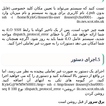
تست کنید که سیستم می‌تواند با تعیین مکان کلید خصوصی (فایل
بدون pub.)، نام کاربری برای ورود به سیستم و نام میزبان وارد
شود. ssh -i /home/KyleG/ilouser/ilo-user ilouser@chsr0001-
ilo.nes.scot.nhs.uk
همه چیز خوب است، پس از یک تاخیر کوتاه با رابط iLO SSH به
شما ارائه خواهد شد. اگر با خطای dispatch_protocol_error مواجه
شدید، سیستم عامل iLO شما باید به روز شود. اگرچه همچنان به
شما امکان می دهد دستورات را به صورت غیر تعاملی اجرا کنید.
5.اجرای دستور
اجرای یک دستور به صورت غیر تعاملی پیچیده به نظر می رسد، اما
در واقع از دستور بالا استفاده کنید و دستوری را که می خواهید اجرا
کنید، در گیومه های تکی به انتهای آن اضافه کنید.
KyleG@WMWS0001:/tmp> ssh -i /tmp/ilouser ilouser@chsr0001-
ilo.nes.scot.nhs.uk «روشن» dispatch_protocol_error: نوع 100 seq 8
روشن کردن
برق سرور
از قبل روشن است