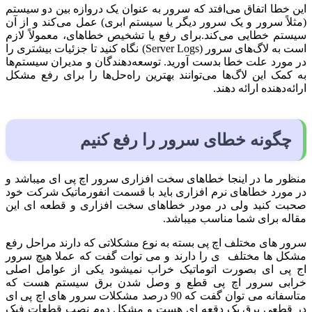
این خطا اتفاق می‌افتد که سرور به عنوان یک دروازه بین دو سیستم
(مثلاً سرور و یک سرور دیگر یا سیستم ابری) عمل می‌کند و از آن
سیستم خطایی می‌کند.برای رفع یا تشخیص خطاهای، معمولاً لازم
است به لاگ‌های سرور (Server Logs) نگاه کنید تا جزئیات بیشتری را
در مورد علت خطا بدست آورید. توسعه‌دهندگان و مدیران سیستم‌ها
به کمک این لاگ‌ها می‌توانند بهترین راه‌حل‌ها را برای رفع مشکل
ارائه‌دهنده ارائه دهند.
چگونه خطای
سرور
را رفع کنیم
منظور ما در اینجا خطاهای سخت افزاری سرور اچ پی ای میباشد و
در مورد خطاهای نرم افزاری باید با قسمت انفورماتیک شرکت خود
صحبت کنید ولی در مودر خطاهای سخت افزاری و قطعه ای این
مقاله برای شما مناسب میباشد.
سرور های مختلف اچ پی بسته به نوع مشکلاتی که دارند مراحل رفع
مشکل ها مختلف ی را دارند و می توات گفت که عملا هیچ سرور
اج پی ای بصورت اتوماتیک خراب نمیشود یکی از عوامل اصلی
خرابی سرور اچ پی قطع و وصل شدن برق سیستم هست که
متاسفانه می توان گفت که 90 درصد مشکلات سرور های اچ پی ای
در قطعی برق یک دقعه ای هست و مشکل دوم نصب قطعات فیک