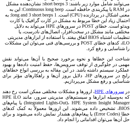
می‌توانند شامل موارد زیر باشند: 3 short beeps: نشان‌دهنده مشکل
در RAM یا پیکربندی حافظه است. Continuous long beep: این به
معنی اشکال در پردازنده (CPU) است. 1 long and 3 short beeps: به
احتمال زیاد این خطا مربوط به مشکل در کارت گرافیک یا کارت
ویدئو است. خطای POST در سرورهای HPE می‌تواند به دلایل
مختلفی مانند مشکل در سخت‌افزار، اتصال‌های نادرست، یا
تنظیمات اشتباه BIOS اتفاق بیفتد. با استفاده از ابزارهای مدیریتی
iLO، کدهای خطای POST و بررسی‌های فنی می‌توان این مشکلات
را شناسایی و رفع کرد.
شناخت این خطاها و نحوه برخورد صحیح با آن‌ها می‌تواند نقش
مهمی در جلوگیری از توقف سرویس‌ها، حفظ امنیت داده‌ها و بهبود
عملکرد سیستم داشته باشد. در این مقاله به بررسی انواع خطاهای
رایج در سرورهای HP، دلایل بروز آن‌ها و راهکارهای مؤثر برای
شناسایی و رفع مشکل می‌پردازیم.
در
سرورهای HPE
، ارورها و مشکلات مختلفی ممکن است رخ دهند
که به‌وسیله ابزارها و سیستم‌های مدیریتی سرور، مانند HPE iLO
(Integrated Lights-Out)، HPE System Insight Manager یا پیام‌های
BIOS، تشخیص داده می‌شوند. این ارورها معمولاً به کمک کدهای
خطا (Error Codes) یا پیغام‌های هشدار نمایش داده می‌شوند و برای
حل آن‌ها می‌توان اقداماتی را انجام داد.