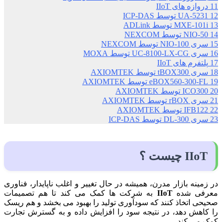
11
دروازه های IIoT
12
UA-5231 توسط ICP-DAS
13
MXE-101i توسط ADLink
14
NIO-50 توسط NEXCOM
15
سری NIO-100 توسط NEXCOM
16
سری UC-8100-LX-CG توسط MOXA
17
پلتفرم های IIoT
18
سری tBOX300 توسط AXIOMTEK
19
eBOX560-300-FL توسط AXIOMTEK
20
ICO300 توسط AXIOMTEK
21
سری rBOX توسط AXIOMTEK
22
IFB122 توسط AXIOMTEK
23
سری DL-300 توسط ICP-DAS
IIoT چیست ؟
در زمینه بازار مدرن، همیشه در حال تغییر و اغلب ناپایدار، فناوری
معرفی شده
IIoT
به شرکت ها کمک می کند تا هم تصمیمات
صحیحی اتخاذ کنند که سودآوری تولید را بهبود می بخشد و هم ریسک
را کاهش دهد، در نتیجه سود را افزایش داده و به گسترش تجارت
کمک می کند.