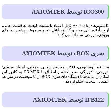
ICO300 توسط AXIOMTEK
کامپیوترهای Axiomtek قابل اعتماد با نسبت کیفیت به قیمت عالی،
از پردازنده های مولد و کارآمد اینتل اتم و مجموعه بهینه رابط های
ورودی/خروجی استفاده می کنند.
سری rBOX توسط AXIOMTEK
محفظه آلومینیومی، IP30، محدوده دمایی طولانی، ایزوله ورودی/
خروجی، افزونگی منبع تغذیه و انطباق با EN/МЭК به کاربر این
امکان را می‌دهد تا دستگاه‌های سری rBOX را با موفقیت در شرایط
عملیاتی سخت استقرار دهد.
IFB122 توسط AXIOMTEK