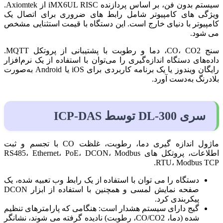
سیستم بدون فن، بر اساس پردازنده iMX6UL RISC از Axiomtek.
ویژگی های کامپیوتر شامل رابط های ضروری برای اتصال یک
کامپیوتر با دنیای خارج است. این دستگاه با قیمت استثنایی مشخص
می شود.
سنج CO، CO2، دما و رطوبت با پشتیبانی از پروتکل MQTT.
داده‌های دستگاه اندازه‌گیری را می‌توان با استفاده از یک نرم‌افزار
رایگان ویندوز یا یک برنامه کاربردی برای iOS یا Android به‌صورت
بلادرنگ به‌دست آورد.
سری DL-300 توسط ICP-DAS
ماژول اندازه گیری دما، رطوبت، غلظت CO با تجسم و ثبت
اطلاعات، پروتکل های RS485، Ethernet، PoE، DCON، Modbus
RTU، Modbus TCP.
دستگاه را می توان با استفاده از یک رابط وب تعبیه شده، یک
صفحه نمایش لمسی و همچنین با استفاده از ابزار DCON
پیکربندی کرد.
گیج دارای سیستم هشدار است: هنگامی که پارامترهای تنظیم
شده (دما، CO/CO2، رطوبت) نادیده گرفته می شوند، نشانگر