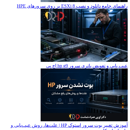
راهنمای جامع دانلود و نصب ESXi 8 بر روی سرورهای HPE
عیب یابی و تعویض باتری سرور hp g9 اچ پی
آموزش تغییر بوت سرور استوک HP | علت‌ها، روش عیب‌یابی و