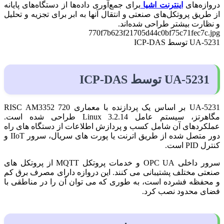
دروازه‌های
اینترنت اشیا
برای جمع‌آوری داده‌ها از دستگاه‌های پایانه
از طریق پروتکل‌های صنعتی و انتقال آنها به ابر برای تجزیه و تحلیل
و نظارت بیشتر طراحی شده‌اند.
770f7b623f21705d44c0bf75c71fec7c.jpg
UA-5231 توسط ICP-DAS
UA-5231 توسط ICP-DAS
UA-5231 بر اساس یک پردازنده با معماری RISC AM3352 720
مگاهرتز، سیستم عامل Linux 3.2.14 طراحی شده است.
عملکردهای آن شامل کسب و پردازش اطلاعات از دستگاه های راه
دور متصل شده از طریق اترنت یا پورت های سریال، سرور IIoT و
کنترل PID است.
سرور داخلی OPC UA و خدمات پروتکل MQTT از پروتکل های
صنعتی مختلف پشتیبانی می کنند. این دروازه دارای مصرف برق کم
و محفظه فشرده است، به طوری که می توان آن را در مناطقی با
فضای محدود نصب کرد.