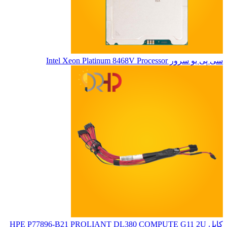
سی پی یو سرور Intel Xeon Platinum 8468V Processor
کابل HPE P77896-B21 PROLIANT DL380 COMPUTE G11 2U