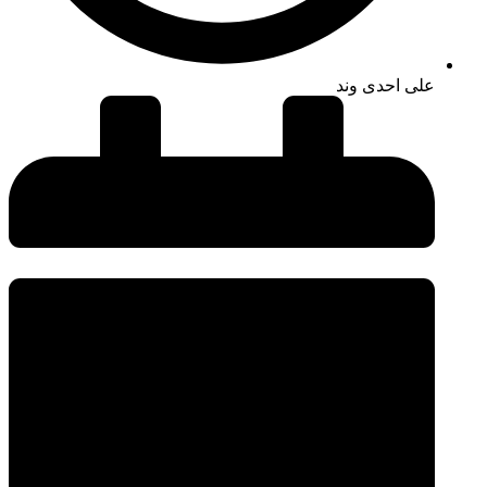
علی احدی وند