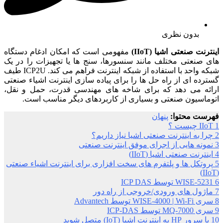
بدون نظری
اینترنت صنعتی اشیا (IIoT)
مفهومی است که امکان ادغام دستگاه
های صنعتی مختلف مانند سنسورها، سنج ها یا تجهیزات را در یک
شبکه واحد با استفاده از شبکه اینترنت فراهم می کند. ICP2U طیف
گسترده ای از راه حل ها را برای پیاده سازی اینترنت اشیاء صنعتی
ارائه می دهد که برای شاخه های مهندسی قدرت، حمل و نقل،
اتوماسیون صنعتی و بسیاری از کاربردهای دیگر مناسب است.
فهرست محتوا:
پنهان
1
IIoT چیست ؟
2
چرا به اینترنت صنعتی اشیا نیاز داریم؟
3
نمونه هایی از اجرای موفق اینترنت صنعتی
4
اینترنت صنعتی اشیا (IIoT)
5
پروتکل ها و پلتفرم های سخت افزاری برای اینترنت اشیاء صنعتی
(IIoT)
6
WISE-5231 توسط ICP DAS
7
ماژول های ورودی/خروجی از راه دور
8
سری WISE-4000 | Wi-Fi توسط Advantech
9
سری MQ-7000 توسط ICP-DAS
10
با سرور HP به اینترنت اشیا (IoT) متصل شوید