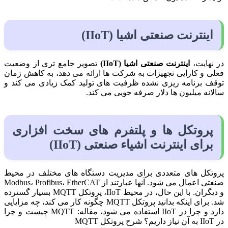
اینترنت صنعتی اشیا (IIoT)
در نهایت،
اینترنت صنعتی اشیا (IIoT)
تصویر جامع تری از وضعیت
فعلی و کارایی تجهیزات به شرکت ها ارائه می دهد، به کاهش زمان
توقف برنامه ریزی نشده ظرفیت های تولید کمک زیادی می کند و
سالانه میلیون ها دلار صرفه جویی می کند.
پروتکل ها و پلتفرم های سخت افزاری
برای اینترنت اشیاء صنعتی (IIoT)
پروتکل های متعددی برای مدیریت دستگاه های مختلف در محیط
صنعتی اعمال می شود. آنها عبارتند از Modbus، Profibus، EtherCAT
و دیگران. با این حال، در محیط IIoT، پروتکل MQTT بسیار گسترده
شد. برای اینکه بدانید پروتکل MQTT چگونه کار می کند، چه مزایایی
دارد و چرا در IIoT استفاده می شود، مقاله: MQTT چیست و چرا
در IIoT به آن نیاز داریم؟ شرح پروتکل MQTT