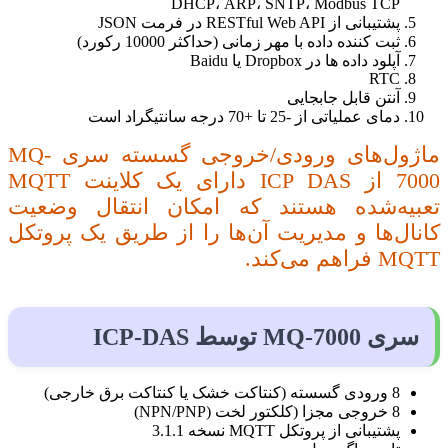
DHCP، ARP، SNTP، Modbus TCP
پشتیبانی از RESTful Web API در فرمت JSON
ثبت کننده داده با مهر زمانی (حداکثر 10000 رکورد)
آپلود داده ها در Dropbox یا Baidu
RTC
آنتن قابل جابجایی
دمای عملیاتی از -25 تا +70 درجه سانتیگراد است
ماژول‌های ورودی/خروجی گسسته سری MQ-
7000 از ICP DAS دارای یک کلاینت MQTT
تعبیه‌شده هستند که امکان انتقال وضعیت
کانال‌ها و مدیریت آن‌ها را از طریق یک پروتکل
MQTT فراهم می‌کند.
سری MQ-7000 توسط ICP-DAS
8 ورودی گسسته (کنتاکت خشک یا کنتاکت برق خارجی)
8 خروجی مجزا (کلکتور لخت (NPN/PNP)
پشتیبانی از پروتکل MQTT نسخه 3.1.1