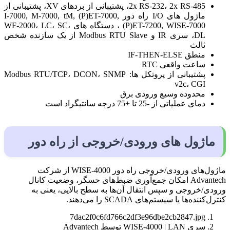
2x RS-232، 2x RS-485، پشتیبانی از بردهای XV، پشتیبانی از
ماژول های I/O راه دور I-7000, M-7000, tM, (P)ET-7000,
(P)ET-7200, WISE-7000 ، دستگاه های WF-2000، LC، SC،
DL، سری IR و Modbus RTU Slave از یک سازنده شخص
ثالث
منطق IF-THEN-ELSE
ساعت واقعی RTC
پشتیبانی از پروتکل ها: Modbus RTU/TCP، DCON، SNMP
v2c، CGI
محدوده وسیع ورودی برق
دمای عملیاتی از -25 تا +75 درجه سانتیگراد است
ماژول های ورودی/خروجی از راه دور
ماژول‌های ورودی/خروجی راه دور WISE-4000 از شرکت
Advantech امکان جمع‌آوری ضبط‌های حسگر، وضعیت کانال
ورودی/خروجی و سپس انتقال آن‌ها به سطح بالایی، یعنی به
کنترل‌کننده‌ها یا سیستم‌های SCADA را می‌دهند.
7dac2f0c6fd766c2df3e96dbe2cb2847.jpg
سری WISE-4000 | LAN توسط Advantech