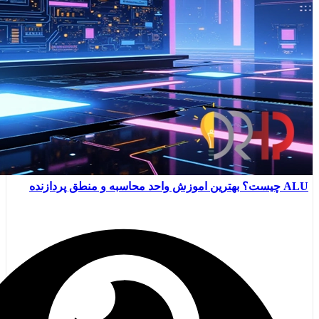
ALU چیست؟ بهترین اموزش واحد محاسبه و منطق پردازنده