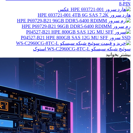
8-PIN
هارد سرور HPE 693721-001 4TB 6G SAS 7.2K
رم سرور HPE P69729-B21 96GB DDR5-6400 RDIMM
SSD سرور P04527-B21 HPE 800GB SAS 12G MU SFF
سوئیچ شبکه سیسکو WS-C2960CG-8TC-L استوک
بیشتر بخوانید