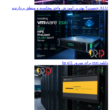
ALU چیست؟ بهترین اموزش واحد محاسبه و منطق پردازنده
دانلود esxi برای سرور hp g11