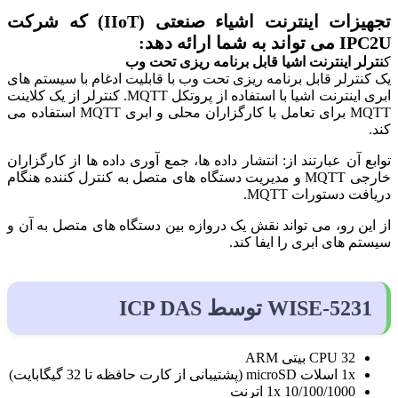
تجهیزات اینترنت اشیاء صنعتی (IIoT) که شرکت
IPC2U می تواند به شما ارائه دهد:
ک
نترلر اینترنت اشیا قابل برنامه ریزی تحت وب
یک کنترلر قابل برنامه ریزی تحت وب با قابلیت ادغام با سیستم های
ابری اینترنت اشیا با استفاده از پروتکل MQTT. کنترلر از یک کلاینت
MQTT برای تعامل با کارگزاران محلی و ابری MQTT استفاده می
کند.
توابع آن عبارتند از: انتشار داده ها، جمع آوری داده ها از کارگزاران
خارجی MQTT و مدیریت دستگاه های متصل به کنترل کننده هنگام
دریافت دستورات MQTT.
از این رو، می تواند نقش یک دروازه بین دستگاه های متصل به آن و
سیستم های ابری را ایفا کند.
WISE-5231 توسط ICP DAS
CPU 32 بیتی ARM
1x اسلات microSD (پشتیبانی از کارت حافظه تا 32 گیگابایت)
1x 10/100/1000 اترنت