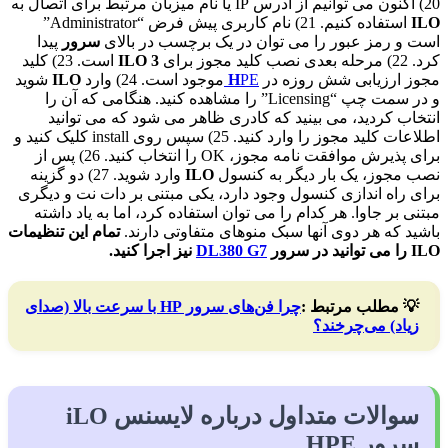
20) اکنون می توانیم از آدرس IP یا نام میزبان مرتبط برای اتصال به
ILO
استفاده کنیم. 21) نام کاربری پیش فرض “Administrator”
است و رمز عبور را می توان در یک برچسب در بالای
سرور
پیدا
کرد. 22) مرحله بعدی نصب کلید مجوز برای
ILO 3
است. 23) کلید
مجوز ارزیابی شش روزه در
PE
H
موجود است. 24) وارد
ILO
شوید
و در سمت چپ “Licensing” را مشاهده کنید. هنگامی که آن را
انتخاب کردید، می بینید که کادری ظاهر می شود که می توانید
اطلاعات کلید مجوز را وارد کنید. 25) سپس روی install کلیک کنید و
برای پذیرش موافقت نامه مجوز، OK را انتخاب کنید. 26) پس از
نصب مجوز، یک بار دیگر به کنسول
ILO
وارد شوید. 27) دو گزینه
برای راه اندازی کنسول وجود دارد، یکی مبتنی بر دات نت و دیگری
مبتنی بر جاوا. هر کدام را می توان استفاده کرد، اما به یاد داشته
باشید که هر دوی آنها سبک منوهای متفاوتی دارند.
تمام این تنظیمات
ILO را می توانید در سرور
DL380 G7
نیز اجرا کنید.
💡
مطلب مرتبط :
چرا فن‌های سرور HP با سرعت بالا (صدای
زیاد) می‌چرخند؟
سوالات متداول درباره لایسنس iLO
سرور HPE