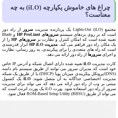
چراغ های خاموش یکپارچه (iLO) به چه
معناست؟
مجتمع Lights-Out (iLO) یک پردازنده مدیریت
سرور
از راه دور
است که بر روی بردهای سیستم
سرورهای HP ProLiant
و Blade
تعبیه شده است که امکان کنترل و نظارت بر
سرورهای HP
را از
یک مکان راه دور فراهم می کند.
مدیریت HP iLO
ابزار قدرتمندی
است که راه های متعددی را برای پیکربندی، به روز رسانی، نظارت
و اجرای
سرورها
از راه دور ارائه می دهد.
کارت مدیریت
iLO
تعبیه شده دارای اتصال شبکه و آدرس IP خاص
خود است که مدیران سرور می توانند از طریق سیستم نام دامنه
(DNS)/پروتکل پیکربندی میزبان پویا (DHCP) یا از طریق یک شبکه
مدیریت اختصاصی جداگانه به آن متصل شوند.
iLO
یک کنسول
مبتنی بر وب از راه دور ارائه می دهد که می تواند برای مدیریت
سرور از راه دور استفاده شود. پورت iLO یک پورت اترنت است که
می تواند از طریق ROM-Based Setup Utility (RBSU) فعال شود.