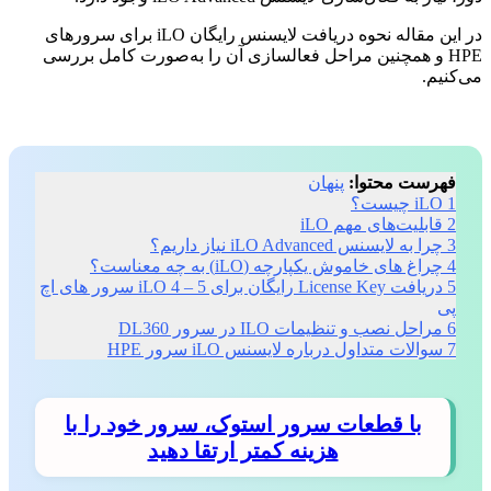
در این مقاله نحوه دریافت لایسنس رایگان iLO برای سرورهای
HPE و همچنین مراحل فعالسازی آن را به‌صورت کامل بررسی
می‌کنیم.
فهرست محتوا:
پنهان
1
iLO چیست؟
2
قابلیت‌های مهم iLO
3
چرا به لایسنس iLO Advanced نیاز داریم؟
4
چراغ های خاموش یکپارچه (iLO) به چه معناست؟
5
دریافت License Key رایگان برای iLO 4 – 5 سرور های اچ
پی
6
مراحل نصب و تنظیمات ILO در سرور DL360
7
سوالات متداول درباره لایسنس iLO سرور HPE
با قطعات سرور استوک، سرور خود را با
هزینه کمتر ارتقا دهید