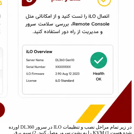
در زیر تمام مراحل نصب و تنظیمات ILO در سرور DL360 اورده
شده هست 1) KVM را به پشت سرور وصل کنید. 2) سیم برق