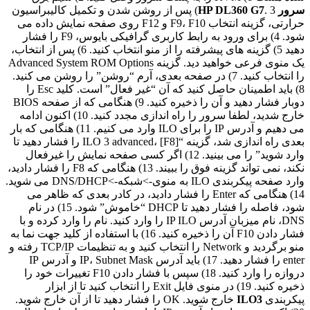
سرور HP DL360 G7
. 3) پس از روشن شدن و تکمیل کالیبراسیون
حرارتی، گزینه انتخاب F9، F10 و F12 روی صفحه نمایش داده می
شود. 4) برای ورود به رابط کاربری گرافیکی بایوس، F9 را فشار
دهید 5) گزینه های پیشرفته را از منو انتخاب کنید. 6) پس از انتخاب،
یک منوی فرعی خواهید دید. گزینه Advanced System ROM Options
را انتخاب کنید. 7) در صفحه بعدی، آرم “روشن” را روشن می کنید.
8) باید اطمینان حاصل کنید که آن “غیر فعال” است. کلید Esc را
دوبار فشار دهید و آن را ذخیره کنید. 9) هنگامی که از صفحه BIOS
خارج شدید، لطفا سرور را راه اندازی مجدد کنید. 10) اکنون ادامه
می دهیم و آدرس IP را برای ILO وارد می کنیم. 11) هنگامی که بار
بعدی راه اندازی شد، گزینه “ILO 3 advanced، [F8] را فشار دهید تا
وارد شوید” را می بینید. 12) اگر کسی صفحه نمایش را غیرفعال
نکند، نمی تواند گزینه فوق را ببیند. 13) هنگامی که F8 را فشار دادید،
وارد صفحه پیکربندی ILO به منوی->شبکه->DNS/DHCP می شوید.
14) هنگامی که Enter را فشار دادید، در کادر بعدی که ظاهر می
شود، فاصله را فشار دهید تا DHCP “خاموش” شود. 15) در نام
DNS، نام میزبان آدرس IP ILO را وارد کنید. نام را وارد کرده و با
فشار دادن F10 آن را ذخیره کنید. 16) با استفاده از کلید جهت نما به
منو برگردید و Network را انتخاب کنید و به تنظیمات TCP/IP رفته و
enter را فشار دهید. 17) باید آدرس IP، Subnet Mask و آدرس IP
دروازه را وارد کنید. 18) سپس با فشار دادن F10 تغییرات خود را
ذخیره کنید. 19) در منوی فایل Exit را انتخاب کنید تا از ابزار
پیکربندی
ILO3
خارج شوید. OK را فشار دهید تا از آن خارج شوید.