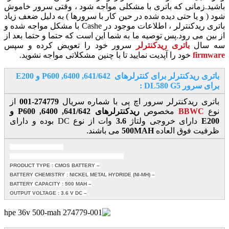
باشید.زمانی که باتری با مشکلی مواجه شود ، وقتی سرور خاموش
شود ( و یا حتی دیده شده در حین کار با سرورها ) به دلیل ضعف زیاد
باتری ریدکنترلر ، اطلاعات موجود در Cashe با مشکل مواجه شده و
از بین می رود.پس توصیه ما به شما این است که حتما و حتما بعد از
سه سال
باتری ریدکنترلر
سرور خود را تعویض کرده و سپس
firmware
خود را آپدیت نمایید تا با چنین مشکلاتی مواجه نشوید.
باتری ریدکنترلر برای کنترلرهای 641/642, 6400, P600 و E200
برای سرور DL580 G5 :
باتری ریدکنترلر سرور اچ پی با شماره سریال
274779-001
از
نوع
BBWC
مخصوص
ریدکنترلرهای 641/642, 6400, P600 و
E200
دارای خروجی ولتاژ
3.6
وات از نوع DC بوده و دارای
ظرفیت فوق العاده
500MAH
می باشند.
MANUFACTURER : HP
MANUFACTURER PART NUMBER : 274779-001
– PRODUCT TYPE : CMOS BATTERY
– BATTERY CHEMISTRY : NICKEL METAL HYDRIDE (NI-MH)
– BATTERY CAPACITY : 500 MAH
– OUTPUT VOLTAGE : 3.6 V DC