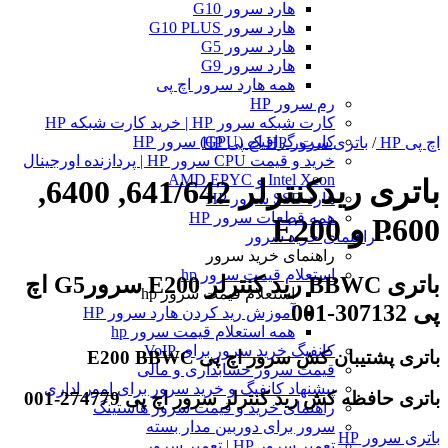
هارد سرور G10
هارد سرور G10 PLUS
هارد سرور G5
هارد سرور G9
همه هارد سرور اچ پی
رم سرور HP
کارت شبکه سرور HP | خرید کارت شبکه HP
کارت گرافیک (GPU) سرور HP
اچ پی HP
/
باتری سرور HP اچ پی HP
خرید و قیمت CPU سرور HP | پردازنده اورجینال
Intel Xeon و AMD EPYC
باتری ریدکنترلر 641/642, 6400,
هارد SSD سرور HP
همه قطعات سرور HP
P600 و E200
راهنمای خرید سرور
راهنمای خرید سرور
استعلام قیمت سرور hp
باتری BBWC رید کنترلر E200 سرورG5 اچ
استعلام قیمت سرور hp
پی 307132-001
آموزش ريد كردن هارد سرور HP
همه استعلام قیمت سرور hp
کانفیگ خرید سرور برای VoIP
باتری پشتیبان کش سرور اچ پی E200 BBWC
قیمت سرور حسابداری و مالی
پیشنهاد کانفیگ و خرید سرور برای امور اداری
باتری حافظه کش رید کنترلر سرور اچ پی 274779-001
راهنمای خرید و قیمت سرور هاستینگ
سرور برای دوربین مدار بسته
باتری سرور HP
تعمیر سرور HP | تعمیر سرور