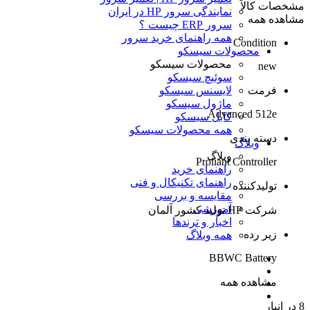
مشخصات کالا
نمایندگی سرور HP در ایران
مشاهده همه
سرور ERP چیست ؟
همه راهنمای خرید سرور
Condition
محصولات سیسکو
محصولات سیسکو
new
سوئیچ سیسکو
لایسنس سیسکو
فرمت
ماژول سیسکو
Advanced 512e
کابل سیسکو
همه محصولات سیسکو
دسته بندی
وبلاگ
وبلاگ
Proliant Controller
راهنمای خرید
راهنمای تکنیکال و فنی
تولیدکننده
مقایسه و بررسی
آموزشی
شرکت HP تولید کشور آلمان
اخبار و ترندها
زیر رده
همه وبلاگ
BBWC Battery
مشاهده همه
8 در انبار