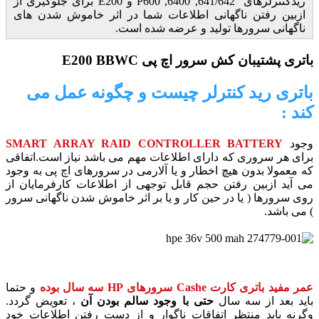
ریدکنترلرهای 641/642, 6400, P600 و E200 برای جلوگیری از
ازبین رفتن ناگهانی اطلاعات شما در اثر خاموش شدن های
ناگهانی سرورها تولید و عرضه شده است.
باتری پشتیبان کش سرور اچ پی E200 BBWC
باتری رید کنترلر چیست و چگونه عمل می
کند :
وجود
SMART ARRAY RAID CONTROLLER BATTERY
برای هر سروری که دارای اطلاعات مهم می باشد
نیاز است.اتفاقی
که معمولا بدون هیچ اخطار و یا آلارمی در سرورهای اچ پی به وجود
می آید ازبین رفتن حجم قابل توجهی از اطلاعات کارفرمایان از
روی سرورها ( یا در حین کار و یا بر اثر خاموش شدن ناگهانی سرور
) می باشد.
عمر مفید باتری کارت Cashe سرورهای HP سه سال بوده
و حتما
باید بعد از سه سال
حتی با وجود سالم بودن آن
، تعویض گردد.
وگرنه باید منتظر اتفاقات ناگوار و از دست رفتن اطلاعات خود