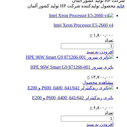
شرکت HP تولید کشور آلمان
خانه
محصول تولیدکننده
شرکت HP تولید کشور آلمان
Intel Xeon Processor E5-2660 v4
۱,۸۰۰,۰۰۰
تعداد
افزودن به سبد
باتری سرور 001-871266 HPE 96W Smart G9
۱۲,۷۰۰,۰۰۰
مشاهده محصول
باتری ریدکنترلر 641/642, 6400, P600 و E200
۶,۸۰۰,۰۰۰
تعداد
افزودن به سبد