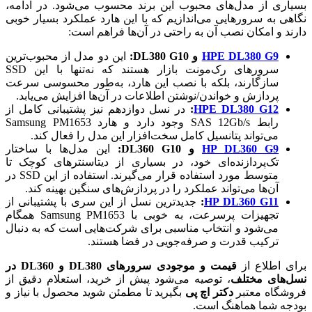
بسیاری از مدل‌های محبوب این برند محسوب می‌شود. در ادامه،
نگاهی به سرورهایی می‌اندازیم که با این هارد عملکرد بسیار خوبی
دارند و امکان نصب آن به راحتی در آن‌ها فراهم است:
HPE DL380 G9
و DL380 G10:
این دو مدل از محبوب‌ترین
سرورهای رک‌مونت بازار هستند که نه‌تنها با این SSD
سازگارند، بلکه با نصب این هارد، به‌طور محسوسی سرعت
پردازش و خواندن/نوشتن اطلاعات در آن‌ها افزایش می‌یابد.
HPE DL380 G12
:
در نسل دوازدهم نیز پشتیبانی کامل از
رابط SAS 12Gb/s وجود دارد و هارد Samsung PM1653
می‌تواند پتانسیل کامل سخت‌افزار این مدل را فعال کند.
HP DL360 G9
و DL360 G10:
این مدل‌ها با ساختار
تک‌پردازنده‌ای خود، در بسیاری از دیتاسنترهای کوچک تا
متوسط مورد استفاده قرار می‌گیرند. استفاده از این SSD در
آن‌ها می‌تواند عملکرد را در پردازش‌های سنگین بهینه کند.
HP DL360 G11
:
جدیدترین نسل از این سری با پشتیبانی از
تجهیزات پرسرعت، به خوبی با Samsung PM1653 همگام
می‌شود و انتخاب مناسبی برای شرکت‌هایی است که به دنبال
ترکیب قدرت و صرفه‌جویی در فضا هستند.
برای اطلاع از
قیمت و موجودی سرورهای DL380 و DL360 در
نسل‌های مختلف
، توصیه می‌شود پیش از خرید، استعلام دقیق از
فروشگاه‌ معتبر
دکتر اچ پی
بگیرید تا مطمئن شوید محصول با نیاز و
بودجه شما هماهنگ است.