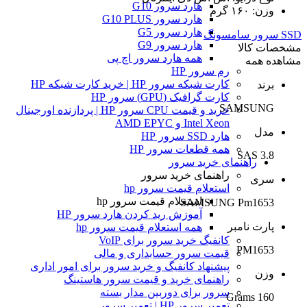
هارد سرور G10
وزن: ۱۶۰ گرم
هارد سرور G10 PLUS
هارد سرور G5
SSD سرور سامسونگ
هارد سرور G9
مشخصات کالا
همه هارد سرور اچ پی
مشاهده همه
رم سرور HP
کارت شبکه سرور HP | خرید کارت شبکه HP
برند
کارت گرافیک (GPU) سرور HP
SAMSUNG
خرید و قیمت CPU سرور HP | پردازنده اورجینال
Intel Xeon و AMD EPYC
مدل
هارد SSD سرور HP
همه قطعات سرور HP
3.8 SAS
راهنمای خرید سرور
راهنمای خرید سرور
سری
استعلام قیمت سرور hp
استعلام قیمت سرور hp
SAMSUNG Pm1653
آموزش ريد كردن هارد سرور HP
پارت نامبر
همه استعلام قیمت سرور hp
کانفیگ خرید سرور برای VoIP
PM1653
قیمت سرور حسابداری و مالی
پیشنهاد کانفیگ و خرید سرور برای امور اداری
وزن
راهنمای خرید و قیمت سرور هاستینگ
سرور برای دوربین مدار بسته
160 Grams
تعمیر سرور HP | تعمیر سرور