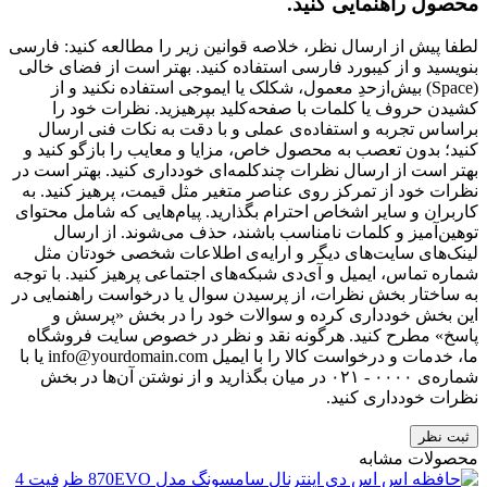
محصول راهنمایی کنید.
لطفا پیش از ارسال نظر، خلاصه قوانین زیر را مطالعه کنید: فارسی
بنویسید و از کیبورد فارسی استفاده کنید. بهتر است از فضای خالی
(Space) بیش‌از‌حدِ معمول، شکلک یا ایموجی استفاده نکنید و از
کشیدن حروف یا کلمات با صفحه‌کلید بپرهیزید. نظرات خود را
براساس تجربه و استفاده‌ی عملی و با دقت به نکات فنی ارسال
کنید؛ بدون تعصب به محصول خاص، مزایا و معایب را بازگو کنید و
بهتر است از ارسال نظرات چندکلمه‌‌ای خودداری کنید. بهتر است در
نظرات خود از تمرکز روی عناصر متغیر مثل قیمت، پرهیز کنید. به
کاربران و سایر اشخاص احترام بگذارید. پیام‌هایی که شامل محتوای
توهین‌آمیز و کلمات نامناسب باشند، حذف می‌شوند. از ارسال
لینک‌های سایت‌های دیگر و ارایه‌ی اطلاعات شخصی خودتان مثل
شماره تماس، ایمیل و آی‌دی شبکه‌های اجتماعی پرهیز کنید. با توجه
به ساختار بخش نظرات، از پرسیدن سوال یا درخواست راهنمایی در
این بخش خودداری کرده و سوالات خود را در بخش «پرسش و
پاسخ» مطرح کنید. هرگونه نقد و نظر در خصوص سایت فروشگاه
ما، خدمات و درخواست کالا را با ایمیل info@yourdomain.com یا با
شماره‌ی ۰۰۰۰ - ۰۲۱ در میان بگذارید و از نوشتن آن‌ها در بخش
نظرات خودداری کنید.
ثبت نظر
محصولات مشابه