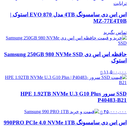
اس اس دی سامسونگ 4TB مدل 870 EVO استوک |
MZ-77E4T0B
تماس بگیرید
حافظه اس اس دی Samsung 250GB 980 NVMe SSD
استوک
۱۱,۵۰۰,۰۰۰
SSD سرور HPE 1.92TB NVMe U.3 G10 Plus
P40483-B21
۴۵,۰۰۰,۰۰۰
اس اس دی سامسونگ 990PRO PCIe 4.0 NVMe 1TB