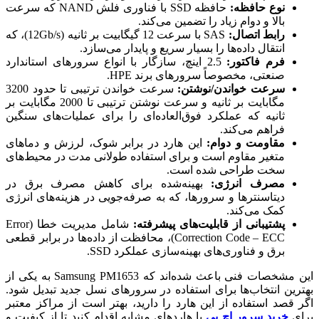
نوع حافظه:
حافظه SSD با فناوری فلش NAND که سرعت
بالا و دوام زیاد را تضمین می‌کند.
رابط اتصال:
SAS با سرعت 12 گیگابیت بر ثانیه (12Gb/s)، که
انتقال داده‌ها را بسیار سریع و پایدار می‌سازد.
فرم فاکتور:
2.5 اینچ، سازگار با انواع سرورهای استاندارد
صنعتی، مخصوصاً سرورهای برند HPE.
سرعت خواندن/نوشتن:
سرعت خواندن ترتیبی تا حدود 3200
مگابایت بر ثانیه و سرعت نوشتن ترتیبی تا 2000 مگابایت بر
ثانیه که عملکرد فوق‌العاده‌ای را برای عملیات‌های سنگین
فراهم می‌کند.
مقاومت و دوام:
این هارد در برابر شوک، لرزش و دماهای
متغیر مقاوم است و برای استفاده طولانی مدت در محیط‌های
سخت طراحی شده است.
مصرف انرژی:
بهینه‌شده برای کاهش مصرف برق در
دیتاسنترها و سرورها، که به صرفه‌جویی در هزینه‌های انرژی
کمک می‌کند.
پشتیبانی از قابلیت‌های پیشرفته:
شامل مدیریت خطا (Error
Correction Code – ECC)، محافظت از داده‌ها در برابر قطعی
برق و فناوری‌های بهینه‌سازی عملکرد SSD.
این مشخصات فنی باعث شده‌اند که Samsung PM1653 به یکی از
بهترین انتخاب‌ها برای استفاده در سرورهای نسل جدید تبدیل شود.
اگر قصد استفاده از این هارد را دارید، بهتر است از مراکز معتبر
برای
خرید سرور ا
چ پی
یا هاردهای مشابه اقدام کنید تا از کیفیت و