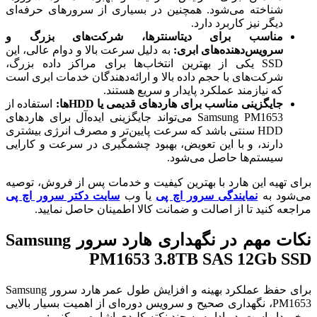
شناخته می‌شود. همچنین در بسیاری از سرورهای حرفه‌ای
دیگر نیز کاربرد دارد.
مناسب برای دیتاسنترها، شرکت‌های بزرگ و
سرویس‌دهنده‌های ابری:
به دلیل سرعت بالا و دوام عالی، این
SSD یکی از بهترین انتخاب‌ها برای مراکز داده بزرگ،
شرکت‌های با حجم داده بالا و ارائه‌دهندگان خدمات ابری است
که نیازمند عملکرد پایدار و سریع هستند.
جایگزینی مناسب برای هاردهای قدیمی یا HDDها:
استفاده از
Samsung PM1653 می‌تواند جایگزینی ایده‌آل برای هاردهای
HDD سنتی باشد که سرعت پایین‌تر و مصرف انرژی بیشتری
دارند، و با این تعویض، بهبود چشمگیری در سرعت و کارایی
سیستم‌ها حاصل می‌شود.
برای تهیه این هارد با بهترین کیفیت و خدمات پس از فروش، توصیه
می‌شود به
نمایندگی سرور اچ پی
یا وب
سایت دکتر سرور اچ پی
مراجعه کنید تا از اصالت و ضمانت کالا اطمینان حاصل نمایید.
نکات مهم در نگهداری هارد سرور Samsung
PM1653 3.8TB SAS 12Gb SSD
برای حفظ عملکرد بهینه و افزایش طول عمر هارد سرور Samsung
PM1653، نگهداری صحیح و سرویس دوره‌ای از اهمیت بسیار بالایی
برخوردار است. در ادامه به چند نکته کلیدی اشاره می‌کنیم: