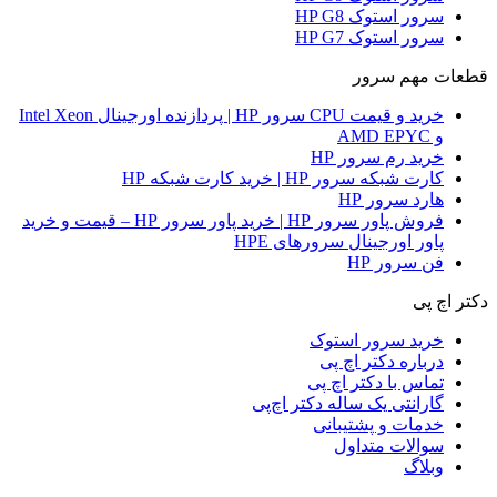
سرور استوک HP G8
سرور استوک HP G7
قطعات مهم سرور
خرید و قیمت CPU سرور HP | پردازنده اورجینال Intel Xeon
و AMD EPYC
خرید رم سرور HP
کارت شبکه سرور HP | خرید کارت شبکه HP
هارد سرور HP
فروش پاور سرور HP | خرید پاور سرور HP – قیمت و خرید
پاور اورجینال سرورهای HPE
فن سرور HP
دکتر اچ پی
خرید سرور استوک
درباره دکتر اچ پی
تماس با دکتر اچ پی
گارانتی یک ساله دکتر اچ‌پی
خدمات و پشتیبانی
سوالات متداول
وبلاگ