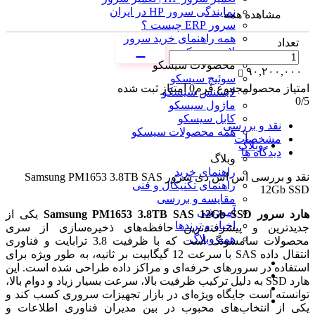
نمایندگی سرور HP در ایران
مشاهده همه
سرور ERP چیست ؟
همه راهنمای خرید سرور
تعداد
محصولات سیسکو
محصولات سیسکو
۹۰,۲۰۰,۰۰۰
سوئیچ سیسکو
امتیاز محصول
مجموع فرم
0
امتیاز ثبت شده
لایسنس سیسکو
0
/5
ماژول سیسکو
کابل سیسکو
نقد و بررسی
همه محصولات سیسکو
مشخصات
وبلاگ
دیدگاه ها
وبلاگ
راهنمای خرید
نقد و بررسی
اس اس دی سرور Samsung PM1653 3.8TB SAS
راهنمای تکنیکال و فنی
12Gb SSD
مقایسه و بررسی
آموزشی
هارد سرور Samsung PM1653 3.8TB SAS 12Gb SSD
یکی از
اخبار و ترندها
جدیدترین و پیشرفته‌ترین حافظه‌های ذخیره‌سازی از سری
همه وبلاگ
محصولات سامسونگ است که با ظرفیت 3.8 ترابایت و فناوری
انتقال داده SAS با سرعت 12 گیگابیت بر ثانیه، به طور ویژه برای
استفاده در سرورهای حرفه‌ای و مراکز داده طراحی شده است. این
هارد SSD به دلیل ترکیب ظرفیت بالا، سرعت بسیار زیاد و دوام بالا،
توانسته است جایگاه ویژه‌ای در بازار تجهیزات سروری کسب کند و
یکی از انتخاب‌های محبوب در بین مدیران فناوری اطلاعات و