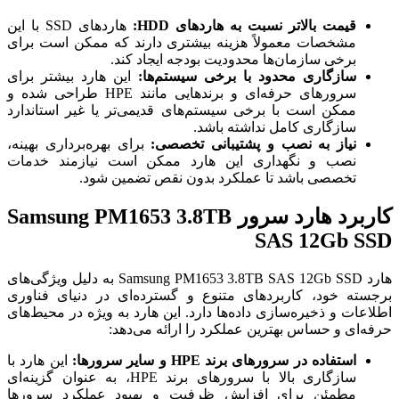
قیمت بالاتر نسبت به هاردهای HDD:
هاردهای SSD با این
مشخصات معمولاً هزینه بیشتری دارند که ممکن است برای
برخی سازمان‌ها محدودیت بودجه ایجاد کند.
سازگاری محدود با برخی سیستم‌ها:
این هارد بیشتر برای
سرورهای حرفه‌ای و برندهایی مانند HPE طراحی شده و
ممکن است با برخی سیستم‌های قدیمی‌تر یا غیر استاندارد
سازگاری کامل نداشته باشد.
نیاز به نصب و پشتیبانی تخصصی:
برای بهره‌برداری بهینه،
نصب و نگهداری این هارد ممکن است نیازمند خدمات
تخصصی باشد تا عملکرد بدون نقص تضمین شود.
کاربرد هارد سرور Samsung PM1653 3.8TB
SAS 12Gb SSD
هارد Samsung PM1653 3.8TB SAS 12Gb SSD به دلیل ویژگی‌های
برجسته خود، کاربردهای متنوع و گسترده‌ای در دنیای فناوری
اطلاعات و ذخیره‌سازی داده‌ها دارد. این هارد به ویژه در محیط‌های
حرفه‌ای و حساس بهترین عملکرد را ارائه می‌دهد:
استفاده در سرورهای برند HPE و سایر سرورها:
این هارد با
سازگاری بالا با سرورهای برند HPE، به عنوان گزینه‌ای
مطمئن برای افزایش ظرفیت و بهبود عملکرد سرورها