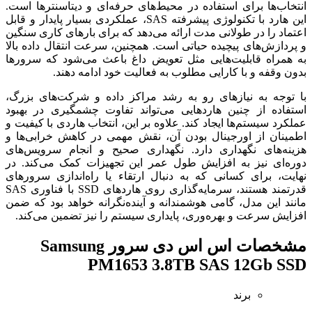
انتخاب‌ها برای استفاده در محیط‌های حرفه‌ای و دیتاسنترها است.
این هارد با تکنولوژی پیشرفته SAS، عملکردی بسیار پایدار و قابل
اعتماد را در طولانی مدت ارائه می‌دهد که برای بارهای کاری سنگین
و پردازش‌های پیچیده حیاتی است. همچنین، سرعت انتقال داده بالا
به همراه قابلیت‌هایی مثل تعویض داغ باعث می‌شود که سرورها
بدون وقفه و با کارایی مطلوب به فعالیت خود ادامه دهند.
با توجه به نیازهای رو به رشد مراکز داده و شرکت‌های بزرگ،
استفاده از چنین هاردهایی می‌تواند تفاوت چشمگیری در بهبود
عملکرد سیستم‌ها ایجاد کند. علاوه بر این، انتخاب هاردی با کیفیت و
اطمینان از اورجینال بودن آن، نقش مهمی در کاهش خرابی‌ها و
هزینه‌های نگهداری دارد. نگهداری صحیح و انجام سرویس‌های
دوره‌ای نیز به افزایش طول عمر این تجهیزات کمک می‌کند. در
نهایت، برای کسانی که به دنبال ارتقاء یا راه‌اندازی سرورهای
قدرتمند هستند، سرمایه‌گذاری روی هاردهای SSD با فناوری SAS
مانند این مدل، گامی هوشمندانه و آینده‌نگرانه خواهد بود که ضمن
افزایش سرعت و بهره‌وری، پایداری سیستم را نیز تضمین می‌کند.
مشخصات
اس اس دی سرور Samsung
PM1653 3.8TB SAS 12Gb SSD
برند