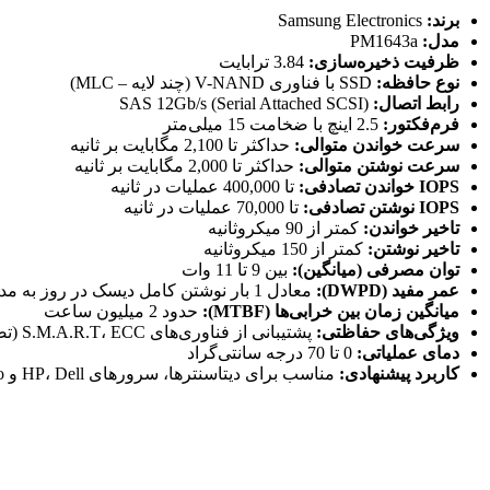
برند:
Samsung Electronics
مدل:
PM1643a
ظرفیت ذخیره‌سازی:
3.84 ترابایت
نوع حافظه:
SSD با فناوری V-NAND (چند لایه – MLC)
رابط اتصال:
SAS 12Gb/s (Serial Attached SCSI)
فرم‌فکتور:
2.5 اینچ با ضخامت 15 میلی‌متر
سرعت خواندن متوالی:
حداکثر تا 2,100 مگابایت بر ثانیه
سرعت نوشتن متوالی:
حداکثر تا 2,000 مگابایت بر ثانیه
IOPS خواندن تصادفی:
تا 400,000 عملیات در ثانیه
IOPS نوشتن تصادفی:
تا 70,000 عملیات در ثانیه
تاخیر خواندن:
کمتر از 90 میکروثانیه
تاخیر نوشتن:
کمتر از 150 میکروثانیه
توان مصرفی (میانگین):
بین 9 تا 11 وات
عمر مفید (DWPD):
معادل 1 بار نوشتن کامل دیسک در روز به مدت 5 سال
میانگین زمان بین خرابی‌ها (MTBF):
حدود 2 میلیون ساعت
ویژگی‌های حفاظتی:
پشتیبانی از فناوری‌های S.M.A.R.T، ECC (تصحیح خطا)، و PLP (حفاظت در برابر قطع برق)
دمای عملیاتی:
0 تا 70 درجه سانتی‌گراد
کاربرد پیشنهادی:
مناسب برای دیتاسنترها، سرورهای HP، Dell و Lenovo، سیستم‌های مجازی‌سازی، پایگاه‌های داده سنگین و محیط‌های 24/7