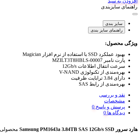
افزودن به سبد
راهنمای سایزبندی
سایز بندی
راهنمای سایز بندی
ویژگی محصول:
بهبود عملکرد SSD با استفاده از نرم افزار Magician
پارت نامبر MZILT3T8HBLS-00007
سرعت انتقال اطلاعات 12Gb/s
بهره‌مندی از تکنولوژی V-NAND
دارای 3.84 ترابایت ظرفیت
بهره‌مندی از رابط SAS
نقد و بررسی
مشخصات
پرسش و پاسخ
دیدگاه ها
هارد سرور Samsung PM1643a 3.84TB SAS 12Gb/s SSD
محصولی 