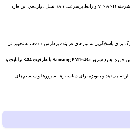
حرفه‌ای با طراحی ویژه برای استفاده در سرورها و مراکز داده، عملکردی سریع، پایدار و قابل اعتماد ارائه می‌دهد. با بهره‌گیری از فناوری پیشرفته V-NAND و رابط پرسرعت SAS نسل دوازدهم، این هارد
ای پاسخ‌گویی به نیازهای فزاینده پردازش داده‌ها، به تجهیزاتی
این حوزه،
هارد سرور Samsung PM1643a با ظرفیت 3.84 ترابایت و
انی و اطمینان بالا را ارائه می‌دهد و به‌ویژه برای دیتاسنترها، سرورها و سیستم‌های