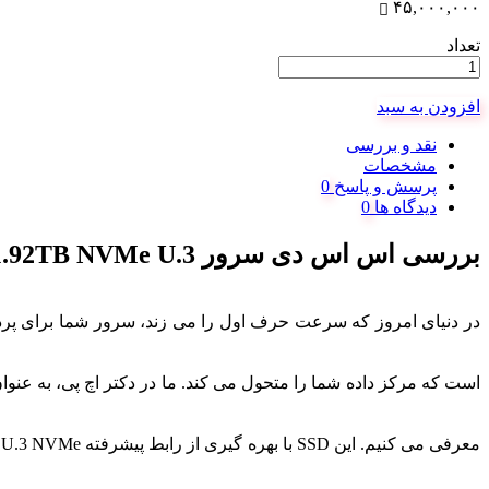
۴۵,۰۰۰,۰۰۰
تعداد
افزودن به سبد
نقد و بررسی
مشخصات
پرسش و پاسخ
دیدگاه ها
بررسی اس اس دی سرور HPE 1.92TB NVMe U.3
در دنیای امروز که سرعت حرف اول را می زند، سرور شما برای پردا
است که مرکز داده شما را متحول می کند. ما در دکتر اچ پی، به ع
معرفی می کنیم. این SSD با بهره گیری از رابط پیشرفته U.3 NVMe، تاخیر را به حداقل رسانده و پهنای باند فوق العاده ای را برای دسترسی سریع به داده های حیاتی فراهم می کند. این درایو نه تنها برای