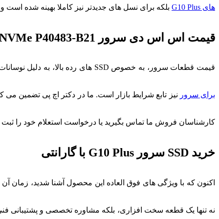
های G10 Plus
بلکه برای نسل های جدیدتر نیز کاملا بهینه شده است و
قیمت اس اس دی سرور 1.92TB NVMe P40483-B21
قیمت قطعات سرور، به خصوص SSD های رده بالا، به دلیل نوسانات نرخ ارز و وضعیت موجودی در بازار جهانی متغیر است. همانطور که
برای سرور
نیز تابع شرایط بازار است. ما در دکتر اچ پی تضمین می کن
کارشناسان فروش ما تماس بگیرید یا درخواست استعلام خود را ثبت ک
خرید SSD سرور G10 Plus با گارانتی
اکنون که با ویژگی های فوق العاده این محصول آشنا شدید، زمان آن 
نه تنها یک قطعه سخت افزاری، بلکه مشاوره تخصصی و پشتیبانی فنی قبل