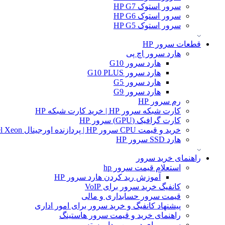
سرور استوک HP G7
سرور استوک HP G6
سرور استوک HP G5
قطعات سرور HP
هارد سرور اچ پی
هارد سرور G10
هارد سرور G10 PLUS
هارد سرور G5
هارد سرور G9
رم سرور HP
کارت شبکه سرور HP | خرید کارت شبکه HP
کارت گرافیک (GPU) سرور HP
خرید و قیمت CPU سرور HP | پردازنده اورجینال Intel Xeon و AMD EPYC
هارد SSD سرور HP
راهنمای خرید سرور
استعلام قیمت سرور hp
آموزش ريد كردن هارد سرور HP
کانفیگ خرید سرور برای VoIP
قیمت سرور حسابداری و مالی
پیشنهاد کانفیگ و خرید سرور برای امور اداری
راهنمای خرید و قیمت سرور هاستینگ
سرور برای دوربین مدار بسته