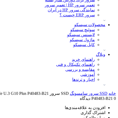
تعمیر سرور HP | تعمیر سرور
نمایندگی سرور HP در ایران
سرور ERP چیست ؟
محصولات سیسکو
سوئیچ سیسکو
لایسنس سیسکو
ماژول سیسکو
کابل سیسکو
وبلاگ
راهنمای خرید
راهنمای تکنیکال و فنی
مقایسه و بررسی
آموزشی
اخبار و ترندها
خانه
SSD سرور سامسونگ
SSD سرور HPE 1.92TB NVMe U.3 G10 Plus P40483-B21
0 دیدگاه
P40483-B21
افزودن به علاقه‌مندی‌ها
اشتراک گذاری
مرا مطلع کن