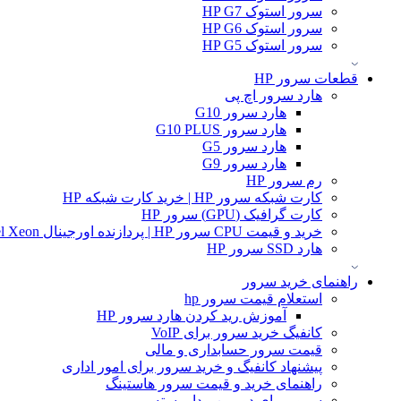
سرور استوک HP G7
سرور استوک HP G6
سرور استوک HP G5
قطعات سرور HP
هارد سرور اچ پی
هارد سرور G10
هارد سرور G10 PLUS
هارد سرور G5
هارد سرور G9
رم سرور HP
کارت شبکه سرور HP | خرید کارت شبکه HP
کارت گرافیک (GPU) سرور HP
خرید و قیمت CPU سرور HP | پردازنده اورجینال Intel Xeon و AMD EPYC
هارد SSD سرور HP
راهنمای خرید سرور
استعلام قیمت سرور hp
آموزش ريد كردن هارد سرور HP
کانفیگ خرید سرور برای VoIP
قیمت سرور حسابداری و مالی
پیشنهاد کانفیگ و خرید سرور برای امور اداری
راهنمای خرید و قیمت سرور هاستینگ
سرور برای دوربین مدار بسته