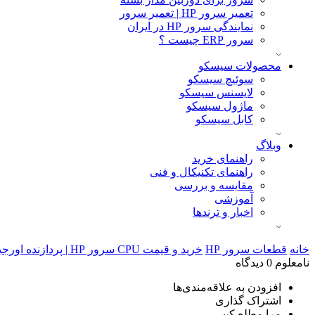
تعمیر سرور HP | تعمیر سرور
نمایندگی سرور HP در ایران
سرور ERP چیست ؟
محصولات سیسکو
سوئیچ سیسکو
لایسنس سیسکو
ماژول سیسکو
کابل سیسکو
وبلاگ
راهنمای خرید
راهنمای تکنیکال و فنی
مقایسه و بررسی
آموزشی
اخبار و ترندها
خانه
قطعات سرور HP
خرید و قیمت CPU سرور HP | پردازنده اورجینال Intel Xeon و AMD EPYC
نامعلوم
0 دیدگاه
افزودن به علاقه‌مندی‌ها
اشتراک گذاری
مرا مطلع کن