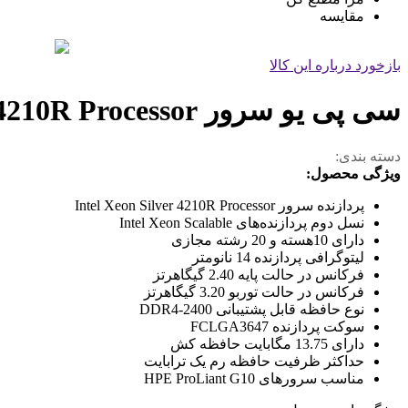
مقایسه
بازخورد درباره این کالا
سی پی یو سرور Intel Xeon Silver 4210R Processor
دسته بندی:
ویژگی محصول:
پردازنده سرور Intel Xeon Silver 4210R Processor
نسل دوم پردازنده‌های Intel Xeon Scalable
دارای 10هسته و 20 رشته مجازی
لیتوگرافی پردازنده 14 نانومتر
فرکانس در حالت پایه 2.40 گیگاهرتز
فرکانس در حالت توربو 3.20 گیگاهرتز
نوع حافظه قابل پشتیبانی
DDR4-2400
سوکت پردازنده FCLGA3647
دارای 13.75 مگابایت حافظه کش
حداکثر ظرفیت حافظه رم یک ترابایت
مناسب سرورهای HPE ProLiant G10