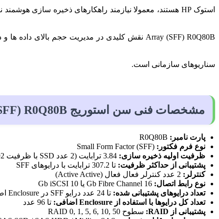
استوک HP هستند، معمولا نیازمند راهکارهای ذخیره سازی هوشمند نیز می باشند. در این میان، گزینه هایی همچون خرید
Array (SFF) R0Q80B نقش کلیدی در مدیریت حجم بال
سناریوهای سازمانی است.
مشخصات فنی سن استوریج HPE MSA 2062 SAN Storage Array (SFF) R0Q80B
پارت نامبر:
R0Q80B
نوع فرم فکتور:
Small Form Factor (SFF)
ظرفیت اولیه ذخیره سازی:
3.84 ترابایت (2 عدد SSD با ظرفیت 1.92 ترابایت)
پشتیبانی از حداکثر ظرفیت:
تا 307.2 ترابایت با درایوهای SFF
کنترلر:
2 عدد کنترلر فعال فعال (Active Active)
نوع رابط اتصال:
16 Gb Fibre Channel یا 10 Gb iSCSI
تعداد درایوهای پشتیبانی شده:
تا 24 عدد درایو SFF در Enclosure اصلی
تعداد کل درایوها با استفاده از Enclosure اضافی:
تا 96 عدد
پشتیبانی از RAID:
سطوح RAID 0, 1, 5, 6, 10, 50