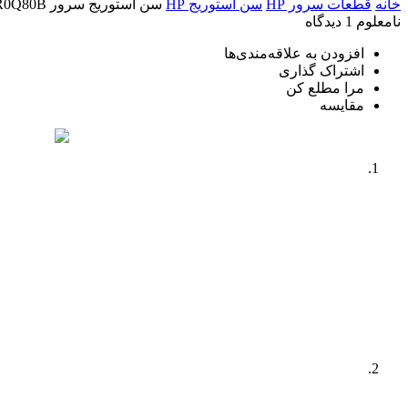
خانه
قطعات سرور HP
سن استوریج HP
سن استوریج سرور HPE MSA 2062 SAN Storage Array (SFF) R0Q80B
نامعلوم
1 دیدگاه
افزودن به علاقه‌مندی‌ها
اشتراک گذاری
مرا مطلع کن
مقایسه