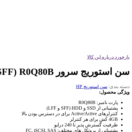
بازخورد درباره این کالا
سن استوریج سرور HPE MSA 2062 SAN Storage Array (SFF) R0Q80B
دسته بندی:
سن استوریج HP
ویژگی محصول:
پارت نامبر: R0Q80B
پشتیبانی از SSD و HDD (SFF و LFF)
کنترلرهای Active/Active برای در دسترس بودن بالا
4GB کش برای هر کنترلر
ظرفیت گسترش پذیر تا 240 درایو
پشتیبانی از پروتکل های مختلف: FC, iSCSI, SAS